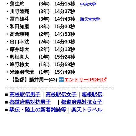
・蒲生悠 (3年) 14分15秒
→中央大学
・川野陸翔 (3年) 14分37秒
・冨岡雄斗 (3年) 14分43秒
→順天堂大学
・和田知磨 (3年) 15分30秒
・高倉瑛翔 (2年) 14分53秒
・出口幸汰 (2年) 14分30秒
・藤井雄大 (2年) 14分13秒
・興梠真人 (1年) 15分24秒
・峰野椋太 (1年) 15分59秒
・米原羽壱琉 (1年) 15分49秒
・【監督】藤井周一(43)
エントリー[PDF]
========================================
■
高校駅伝男子
｜
高校駅伝女子
｜
箱根駅伝
■
都道府県対抗男子
｜
都道府県対抗女子
■
駅伝・陸上の新着雑誌等
｜
楽天トラベル