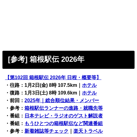
[参考] 箱根駅伝 2026年
【第102回 箱根駅伝 2026年 日程・概要等】
・往路：1月2日(金) 8時 107.5km｜
ホテル
・復路：1月3日(土) 8時 109.6km｜
ホテル
・前回：
2025年｜総合順位結果・メンバー
・参考：
箱根駅伝ランナーの進路・就職先等
・番組：
日本テレビ・ラジオのゲスト解説者
・番組：
もうひとつの箱根駅伝など関連番組
・参考：
新着雑誌等チェック
｜
楽天トラベル