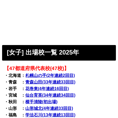
[女子] 出場校一覧 2025年
【47都道府県代表校(47校)】
・北海道：
札幌山の手(2年連続2回目)
・青森 ：
青森山田(33年連続33回目)
・岩手 ：
花巻東(4年連続16回目)
・宮城 ：
仙台育英(34年連続34回目)
・秋田 ：
横手清陵(初出場)
・山形 ：
山形城北(4年連続33回目)
・福島 ：
学法石川(13年連続13回目)