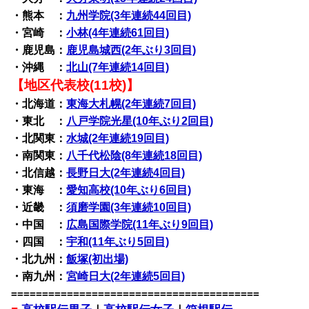
・熊本 ：
九州学院(3年連続44回目)
・宮崎 ：
小林(4年連続61回目)
・鹿児島：
鹿児島城西(2年ぶり3回目)
・沖縄 ：
北山(7年連続14回目)
【地区代表校(11校)】
・北海道：
東海大札幌(2年連続7回目)
・東北 ：
八戸学院光星(10年ぶり2回目)
・北関東：
水城(2年連続19回目)
・南関東：
八千代松陰(8年連続18回目)
・北信越：
長野日大(2年連続4回目)
・東海 ：
愛知高校(10年ぶり6回目)
・近畿 ：
須磨学園(3年連続10回目)
・中国 ：
広島国際学院(11年ぶり9回目)
・四国 ：
宇和(11年ぶり5回目)
・北九州：
飯塚(初出場)
・南九州：
宮崎日大(2年連続5回目)
========================================