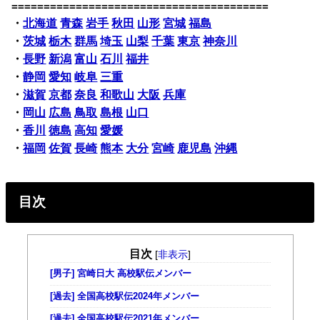
========================================
・
北海道
青森
岩手
秋田
山形
宮城
福島
・
茨城
栃木
群馬
埼玉
山梨
千葉
東京
神奈川
・
長野
新潟
富山
石川
福井
・
静岡
愛知
岐阜
三重
・
滋賀
京都
奈良
和歌山
大阪
兵庫
・
岡山
広島
鳥取
島根
山口
・
香川
徳島
高知
愛媛
・
福岡
佐賀
長崎
熊本
大分
宮崎
鹿児島
沖縄
目次
目次
[
非表示
]
[男子] 宮崎日大 高校駅伝メンバー
[過去] 全国高校駅伝2024年メンバー
[過去] 全国高校駅伝2021年メンバー