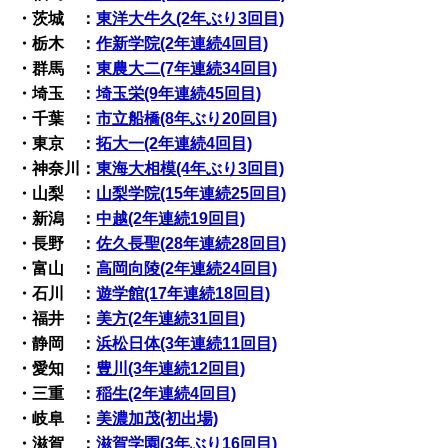
・茨城 ：
東洋大牛久(2年ぶり3回目)
・栃木 ：
作新学院(2年連続4回目)
・群馬 ：
東農大二(7年連続34回目)
・埼玉 ：
埼玉栄(9年連続45回目)
・千葉 ：
市立船橋(8年ぶり20回目)
・東京 ：
拓大一(2年連続4回目)
・神奈川：
東海大相模(4年ぶり3回目)
・山梨 ：
山梨学院(15年連続25回目)
・新潟 ：
中越(2年連続19回目)
・長野 ：
佐久長聖(28年連続28回目)
・富山 ：
高岡向陵(2年連続24回目)
・石川 ：
遊学館(17年連続18回目)
・福井 ：
美方(2年連続31回目)
・静岡 ：
浜松日体(3年連続11回目)
・愛知 ：
豊川(3年連続12回目)
・三重 ：
稲生(2年連続4回目)
・岐阜 ：
美濃加茂(初出場)
・滋賀 ：
滋賀学園(3年ぶり16回目)