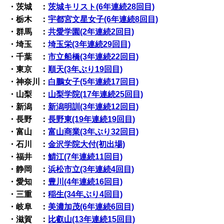
・茨城 ：
茨城キリスト(6年連続28回目)
・栃木 ：
宇都宮文星女子(6年連続8回目)
・群馬 ：
共愛学園(2年連続2回目)
・埼玉 ：
埼玉栄(3年連続29回目)
・千葉 ：
市立船橋(3年連続22回目)
・東京 ：
順天(3年ぶり19回目)
・神奈川：
白鵬女子(5年連続17回目)
・山梨 ：
山梨学院(17年連続25回目)
・新潟 ：
新潟明訓(3年連続12回目)
・長野 ：
長野東(19年連続19回目)
・富山 ：
富山商業(3年ぶり32回目)
・石川 ：
金沢学院大付(初出場)
・福井 ：
鯖江(7年連続11回目)
・静岡 ：
浜松市立(3年連続4回目)
・愛知 ：
豊川(4年連続16回目)
・三重 ：
稲生(34年ぶり4回目)
・岐阜 ：
美濃加茂(6年連続6回目)
・滋賀 ：
比叡山(13年連続15回目)