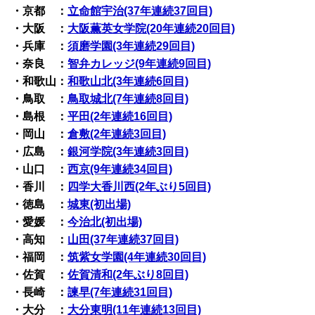
・京都 ：
立命館宇治(37年連続37回目)
・大阪 ：
大阪薫英女学院(20年連続20回目)
・兵庫 ：
須磨学園(3年連続29回目)
・奈良 ：
智弁カレッジ(9年連続9回目)
・和歌山：
和歌山北(3年連続6回目)
・鳥取 ：
鳥取城北(7年連続8回目)
・島根 ：
平田(2年連続16回目)
・岡山 ：
倉敷(2年連続3回目)
・広島 ：
銀河学院(3年連続3回目)
・山口 ：
西京(9年連続34回目)
・香川 ：
四学大香川西(2年ぶり5回目)
・徳島 ：
城東(初出場)
・愛媛 ：
今治北(初出場)
・高知 ：
山田(37年連続37回目)
・福岡 ：
筑紫女学園(4年連続30回目)
・佐賀 ：
佐賀清和(2年ぶり8回目)
・長崎 ：
諫早(7年連続31回目)
・大分 ：
大分東明(11年連続13回目)