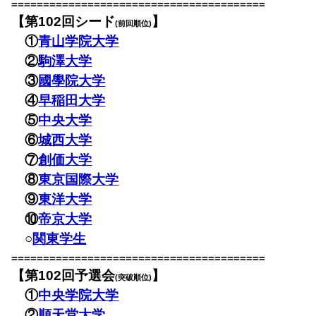
========================================
【第102回シード
】
(前回順位)
①
青山学院大学
②
駒澤大学
③
國學院大学
④
早稲田大学
⑤
中央大学
⑥
城西大学
⑦
創価大学
⑧
東京国際大学
⑨
東洋大学
⑩
帝京大学
○
関東学生
========================================
【第102回予選会
】
(突破順位)
①
中央学院大学
②
順天堂大学