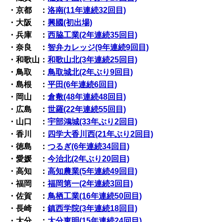
・京都 ：
洛南(11年連続32回目)
・大阪 ：
興國(初出場)
・兵庫 ：
西脇工業(2年連続35回目)
・奈良 ：
智弁カレッジ(9年連続9回目)
・和歌山：
和歌山北(3年連続25回目)
・鳥取 ：
鳥取城北(2年ぶり9回目)
・島根 ：
平田(6年連続6回目)
・岡山 ：
倉敷(48年連続48回目)
・広島 ：
世羅(22年連続55回目)
・山口 ：
宇部鴻城(33年ぶり2回目)
・香川 ：
四学大香川西(21年ぶり2回目)
・徳島 ：
つるぎ(6年連続34回目)
・愛媛 ：
今治北(2年ぶり20回目)
・高知 ：
高知農業(5年連続49回目)
・福岡 ：
福岡第一(2年連続3回目)
・佐賀 ：
鳥栖工業(16年連続50回目)
・長崎 ：
鎮西学院(3年連続18回目)
・大分 ：
大分東明(15年連続24回目)