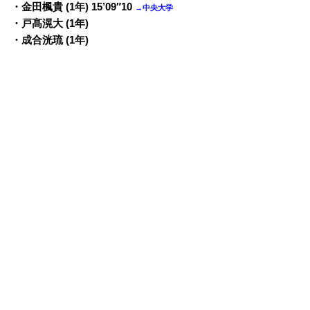
・金田楓貴 (1年) 15’09″10
→中央大学
・戸髙滉大 (1年)
・成合洸琉 (1年)