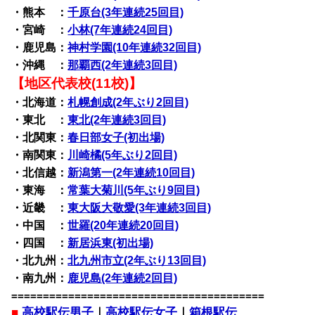
・熊本 ：
千原台(3年連続25回目)
・宮崎 ：
小林(7年連続24回目)
・鹿児島：
神村学園(10年連続32回目)
・沖縄 ：
那覇西(2年連続3回目)
【地区代表校(11校)】
・北海道：
札幌創成(2年ぶり2回目)
・東北 ：
東北(2年連続3回目)
・北関東：
春日部女子(初出場)
・南関東：
川崎橘(5年ぶり2回目)
・北信越：
新潟第一(2年連続10回目)
・東海 ：
常葉大菊川(5年ぶり9回目)
・近畿 ：
東大阪大敬愛(3年連続3回目)
・中国 ：
世羅(20年連続20回目)
・四国 ：
新居浜東(初出場)
・北九州：
北九州市立(2年ぶり13回目)
・南九州：
鹿児島(2年連続2回目)
========================================
■
高校駅伝男子
｜
高校駅伝女子
｜
箱根駅伝