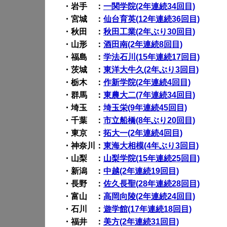
・岩手 ：
一関学院(2年連続34回目)
・宮城 ：
仙台育英(12年連続36回目)
・秋田 ：
秋田工業(2年ぶり30回目)
・山形 ：
酒田南(2年連続8回目)
・福島 ：
学法石川(15年連続17回目)
・茨城 ：
東洋大牛久(2年ぶり3回目)
・栃木 ：
作新学院(2年連続4回目)
・群馬 ：
東農大二(7年連続34回目)
・埼玉 ：
埼玉栄(9年連続45回目)
・千葉 ：
市立船橋(8年ぶり20回目)
・東京 ：
拓大一(2年連続4回目)
・神奈川：
東海大相模(4年ぶり3回目)
・山梨 ：
山梨学院(15年連続25回目)
・新潟 ：
中越(2年連続19回目)
・長野 ：
佐久長聖(28年連続28回目)
・富山 ：
高岡向陵(2年連続24回目)
・石川 ：
遊学館(17年連続18回目)
・福井 ：
美方(2年連続31回目)