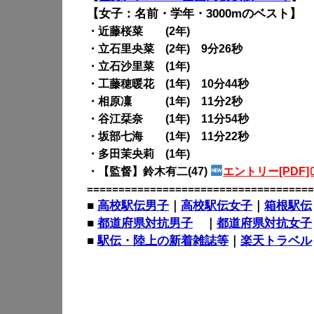
【女子：名前・学年・3000mのベスト】
・近藤桜菜 (2年)
・立石里央菜 (2年) 9分26秒
・立石沙里菜 (1年)
・工藤穂暖花 (1年) 10分44秒
・相原凜 (1年) 11分2秒
・谷江栞奈 (1年) 11分54秒
・坂部七海 (1年) 11分22秒
・多田茉央莉 (1年)
・【監督】鈴木有二(47)
エントリー[PDF]
====================================
■
高校駅伝男子
｜
高校駅伝女子
｜
箱根駅伝
■
都道府県対抗男子
｜
都道府県対抗女子
■
駅伝・陸上の新着雑誌等
｜
楽天トラベル