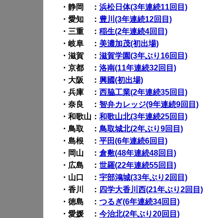
・静岡 ：
浜松日体(3年連続11回目)
・愛知 ：
豊川(3年連続12回目)
・三重 ：
稲生(2年連続4回目)
・岐阜 ：
美濃加茂(初出場)
・滋賀 ：
滋賀学園(3年ぶり16回目)
・京都 ：
洛南(11年連続32回目)
・大阪 ：
興國(初出場)
・兵庫 ：
西脇工業(2年連続35回目)
・奈良 ：
智弁カレッジ(9年連続9回目)
・和歌山：
和歌山北(3年連続25回目)
・鳥取 ：
鳥取城北(2年ぶり9回目)
・島根 ：
平田(6年連続6回目)
・岡山 ：
倉敷(48年連続48回目)
・広島 ：
世羅(22年連続55回目)
・山口 ：
宇部鴻城(33年ぶり2回目)
・香川 ：
四学大香川西(21年ぶり2回目)
・徳島 ：
つるぎ(6年連続34回目)
・愛媛 ：
今治北(2年ぶり20回目)