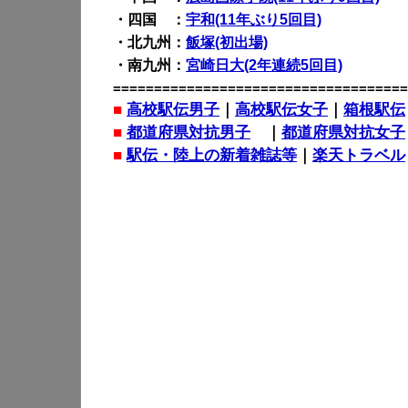
・四国 ：
宇和(11年ぶり5回目)
・北九州：
飯塚(初出場)
・南九州：
宮崎日大(2年連続5回目)
====================================
■
高校駅伝男子
｜
高校駅伝女子
｜
箱根駅伝
■
都道府県対抗男子
｜
都道府県対抗女子
■
駅伝・陸上の新着雑誌等
｜
楽天トラベル