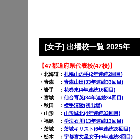
[女子] 出場校一覧 2025年
【47都道府県代表校(47校)】
・北海道：
札幌山の手(2年連続2回目)
・青森 ：
青森山田(33年連続33回目)
・岩手 ：
花巻東(4年連続16回目)
・宮城 ：
仙台育英(34年連続34回目)
・秋田 ：
横手清陵(初出場)
・山形 ：
山形城北(4年連続33回目)
・福島 ：
学法石川(13年連続13回目)
・茨城 ：
茨城キリスト(6年連続28回目)
・栃木 ：
宇都宮文星女子(6年連続8回目)