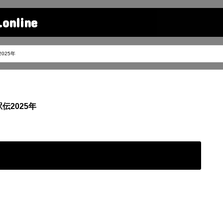
line
025年
伝2025年
ー