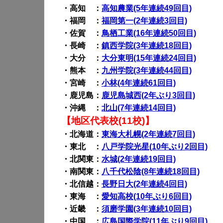
・高知 ：
高知農業(5年連続49回目)
・福岡 ：
福岡第一(2年連続3回目)
・佐賀 ：
鳥栖工業(16年連続50回目)
・長崎 ：
鎮西学院(3年連続18回目)
・大分 ：
大分東明(15年連続24回目)
・熊本 ：
九州学院(3年連続44回目)
・宮崎 ：
小林(4年連続61回目)
・鹿児島：
鹿児島城西(2年ぶり3回目)
・沖縄 ：
北山(7年連続14回目)
【地区代表校(11校)】
・北海道：
東海大札幌(2年連続7回目)
・東北 ：
八戸学院光星(10年ぶり2回目)
・北関東：
水城(2年連続19回目)
・南関東：
八千代松陰(8年連続18回目)
・北信越：
長野日大(2年連続4回目)
・東海 ：
愛知高校(10年ぶり6回目)
・近畿 ：
須磨学園(3年連続10回目)
・中国 ：
広島国際学院(11年ぶり9回目)