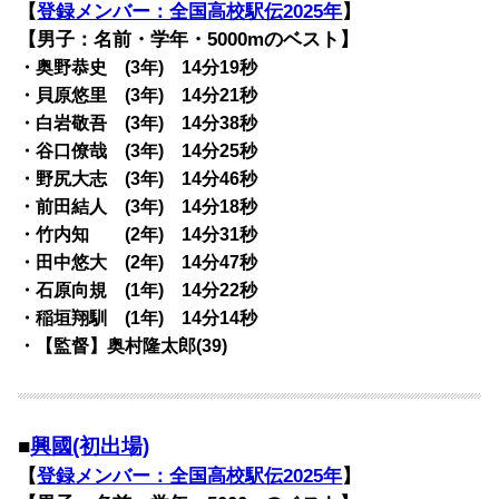
【
登録メンバー：全国高校駅伝2025年
】
【男子：名前・学年・5000mのベスト】
・奥野恭史 (3年) 14分19秒
・貝原悠里 (3年) 14分21秒
・白岩敬吾 (3年) 14分38秒
・谷口僚哉 (3年) 14分25秒
・野尻大志 (3年) 14分46秒
・前田結人 (3年) 14分18秒
・竹内知 (2年) 14分31秒
・田中悠大 (2年) 14分47秒
・石原向規 (1年) 14分22秒
・稲垣翔馴 (1年) 14分14秒
・【監督】奥村隆太郎(39)
■
興國(初出場)
【
登録メンバー：全国高校駅伝2025年
】