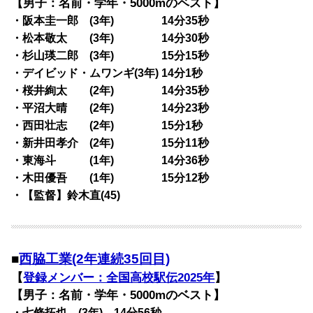
【男子：名前・学年・5000mのベスト】
・阪本圭一郎 (3年) 14分35秒
・松本敬太 (3年) 14分30秒
・杉山瑛二郎 (3年) 15分15秒
・デイビッド・ムワンギ(3年) 14分1秒
・桜井絢太 (2年) 14分35秒
・平沼大晴 (2年) 14分23秒
・西田壮志 (2年) 15分1秒
・新井田孝介 (2年) 15分11秒
・東海斗 (1年) 14分36秒
・木田優吾 (1年) 15分12秒
・【監督】鈴木直(45)
■
西脇工業(2年連続35回目)
【
登録メンバー：全国高校駅伝2025年
】
【男子：名前・学年・5000mのベスト】
・七條拓也 (3年) 14分56秒