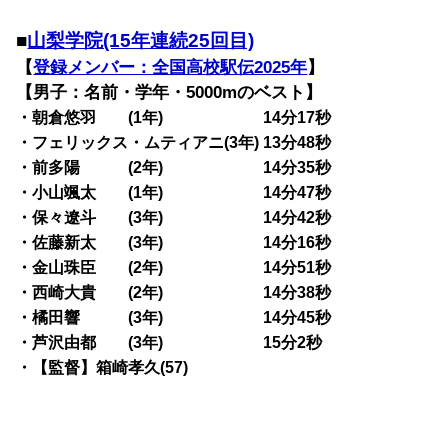
■
山梨学院(15年連続25回目)
【
登録メンバー：全国高校駅伝2025年
】
【男子：名前・学年・5000mのベスト】
・朝倉悠羽 (1年) 14分17秒
・フェリックス・ムティアニ(3年) 13分48秒
・前多陽 (2年) 14分35秒
・小山颯太 (1年) 14分47秒
・保々遼斗 (3年) 14分42秒
・佐藤新太 (3年) 14分16秒
・金山珠臣 (2年) 14分51秒
・西崎大貴 (2年) 14分38秒
・橘田響 (3年) 14分45秒
・芦沢由都 (3年) 15分2秒
・【監督】箱崎孝久(57)