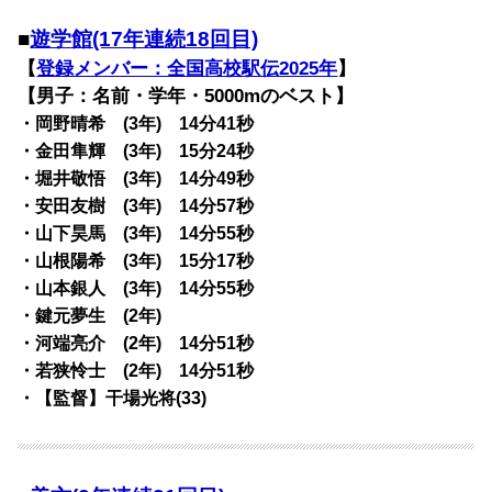
■
遊学館(17年連続18回目)
【
登録メンバー：全国高校駅伝2025年
】
【男子：名前・学年・5000mのベスト】
・岡野晴希 (3年) 14分41秒
・金田隼輝 (3年) 15分24秒
・堀井敬悟 (3年) 14分49秒
・安田友樹 (3年) 14分57秒
・山下昊馬 (3年) 14分55秒
・山根陽希 (3年) 15分17秒
・山本銀人 (3年) 14分55秒
・鍵元夢生 (2年)
・河端亮介 (2年) 14分51秒
・若狭怜士 (2年) 14分51秒
・【監督】干場光将(33)