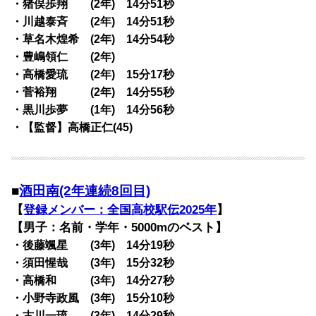
・猪俣歩翔 (2年) 14分51秒
・川越泰斉 (2年) 14分51秒
・草名木煌希 (2年) 14分54秒
・豊嶋領仁 (2年)
・高橋愛琉 (2年) 15分17秒
・菅裕翔 (2年) 14分55秒
・黒川歩夢 (1年) 14分56秒
・【監督】高橋正仁(45)
■
酒田南(2年連続8回目)
【
登録メンバー：全国高校駅伝2025年
】
【男子：名前・学年・5000mのベスト】
・後藤颯星 (3年) 14分19秒
・須田惺哉 (3年) 15分32秒
・高橋和 (3年) 14分27秒
・小野寺政風 (3年) 15分10秒
・古川一琉 (3年) 14分29秒