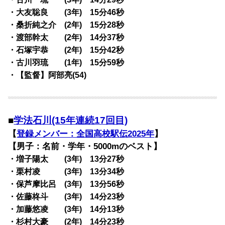
・大友聡良 (3年) 15分46秒
・桑折純之介 (2年) 15分28秒
・渡部幹太 (2年) 14分37秒
・石塚宇恭 (2年) 15分42秒
・古川羽琉 (1年) 15分59秒
・【監督】阿部亮(54)
■
学法石川(15年連続17回目)
【
登録メンバー：全国高校駅伝2025年
】
【男子：名前・学年・5000mのベスト】
・増子陽太 (3年) 13分27秒
・栗村凌 (3年) 13分34秒
・保芦摩比呂 (3年) 13分56秒
・佐藤柊斗 (3年) 14分23秒
・加藤悠凌 (3年) 14分13秒
・杉村大豪 (2年) 14分23秒