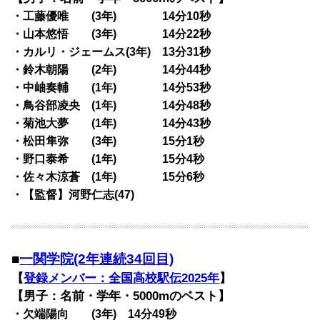
・工藤優唯 (3年) 14分10秒
・山本悠悟 (3年) 14分22秒
・カルリ・ジェームス(3年) 13分31秒
・鈴木朝陽 (2年) 14分44秒
・中岫奏輔 (1年) 14分53秒
・鳥谷部凌央 (1年) 14分48秒
・菊池大夢 (1年) 14分43秒
・松田隼弥 (3年) 15分1秒
・野口泰希 (1年) 15分4秒
・佐々木涼蒼 (1年) 15分6秒
・【監督】河野仁志(47)
■
一関学院(2年連続34回目)
【
登録メンバー：全国高校駅伝2025年
】
【男子：名前・学年・5000mのベスト】
・欠端陽向 (3年) 14分49秒