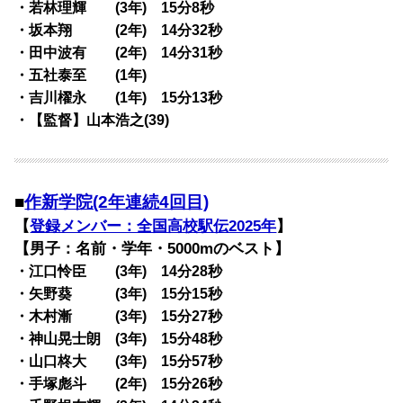
・若林理輝 (3年) 15分8秒
・坂本翔 (2年) 14分32秒
・田中波有 (2年) 14分31秒
・五社泰至 (1年)
・吉川櫂永 (1年) 15分13秒
・【監督】山本浩之(39)
■
作新学院(2年連続4回目)
【
登録メンバー：全国高校駅伝2025年
】
【男子：名前・学年・5000mのベスト】
・江口怜臣 (3年) 14分28秒
・矢野葵 (3年) 15分15秒
・木村漸 (3年) 15分27秒
・神山晃士朗 (3年) 15分48秒
・山口柊大 (3年) 15分57秒
・手塚彪斗 (2年) 15分26秒