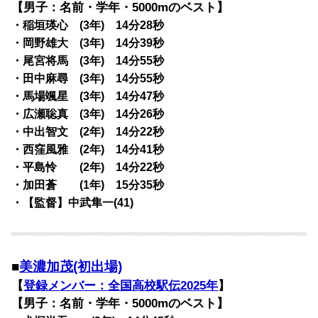
【男子：名前・学年・5000mのベスト】
・稲垣瑛心 (3年) 14分28秒
・岡野雄大 (3年) 14分39秒
・尾宮将馬 (3年) 14分55秒
・田中麻尋 (3年) 14分55秒
・馬場颯星 (3年) 14分47秒
・広瀬聡真 (3年) 14分26秒
・中出智文 (2年) 14分22秒
・西窪風雅 (2年) 14分41秒
・平島怜 (2年) 14分22秒
・加田蒼 (1年) 15分35秒
・【監督】中武隼一(41)
■
美濃加茂(初出場)
【
登録メンバー：全国高校駅伝2025年
】
【男子：名前・学年・5000mのベスト】