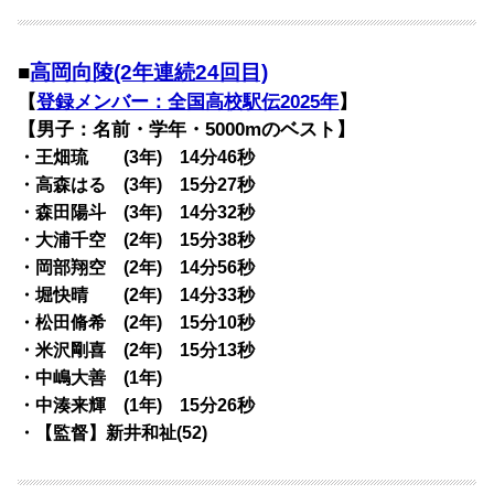
■
高岡向陵(2年連続24回目)
【
登録メンバー：全国高校駅伝2025年
】
【男子：名前・学年・5000mのベスト】
・王畑琉 (3年) 14分46秒
・高森はる (3年) 15分27秒
・森田陽斗 (3年) 14分32秒
・大浦千空 (2年) 15分38秒
・岡部翔空 (2年) 14分56秒
・堀快晴 (2年) 14分33秒
・松田脩希 (2年) 15分10秒
・米沢剛喜 (2年) 15分13秒
・中嶋大善 (1年)
・中湊来輝 (1年) 15分26秒
・【監督】新井和祉(52)