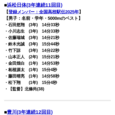
■
浜松日体(3年連続11回目)
【
登録メンバー：全国高校駅伝2025年
】
【男子：名前・学年・5000mのベスト】
・石田悠翔 (3年) 14分33秒
・小川志生 (3年) 14分33秒
・佐藤瑞城 (3年) 14分21秒
・鈴木光誠 (3年) 15分44秒
・竹下諒 (3年) 14分22秒
・山本正人 (2年) 15分21秒
・金田煌白 (1年) 14分53秒
・柘植源太 (1年) 15分4秒
・藤田晴亮 (1年) 14分58秒
・松下翔 (1年) 15分4秒
・【監督】北條尚(38)
■
豊川(3年連続12回目)