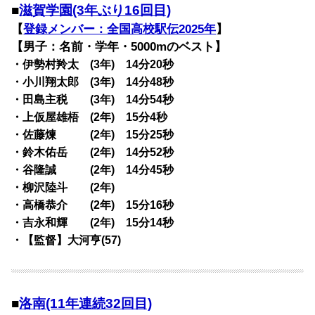
■
滋賀学園(3年ぶり16回目)
【
登録メンバー：全国高校駅伝2025年
】
【男子：名前・学年・5000mのベスト】
・伊勢村羚太 (3年) 14分20秒
・小川翔太郎 (3年) 14分48秒
・田島主税 (3年) 14分54秒
・上仮屋雄梧 (2年) 15分4秒
・佐藤煉 (2年) 15分25秒
・鈴木佑岳 (2年) 14分52秒
・谷隆誠 (2年) 14分45秒
・柳沢陸斗 (2年)
・高橋恭介 (2年) 15分16秒
・吉永和輝 (2年) 15分14秒
・【監督】大河亨(57)
■
洛南(11年連続32回目)