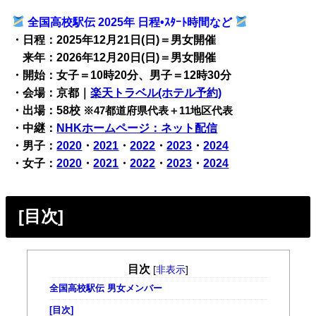
全国高校駅伝 2025年 日程•ｽﾀｰﾄ時間など
・日程：2025年12月21日(日)＝男女開催
来年：2026年12月20日(日)＝男女開催
・開始：女子＝10時20分、男子＝12時30分
・会場：京都｜
楽天トラベル(ホテル予約)
・出場：58校
※47都道府県代表＋11地区代表
・中継：
NHKホームページ：ネット配信
・男子：
2020
・
2021
・
2022
・
2023
・
2024
・女子：
2020
・
2021
・
2022
・
2023
・
2024
[目次]
目次
[
非表示
]
全国高校駅伝 男女メンバー
[目次]