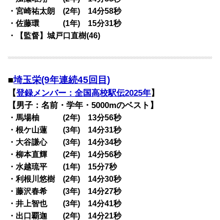
・宮崎祐太朗 (2年) 14分58秒
・佐藤環 (1年) 15分31秒
・【監督】城戸口直樹(46)
■
埼玉栄(9年連続45回目)
【
登録メンバー：全国高校駅伝2025年
】
【男子：名前・学年・5000mのベスト】
・馬場柚 (2年) 13分56秒
・根ケ山蓮 (3年) 14分31秒
・大谷謙心 (3年) 14分34秒
・柳本直輝 (2年) 14分56秒
・水越琉平 (1年) 15分7秒
・利根川悠樹 (2年) 14分30秒
・藤沢春希 (3年) 14分27秒
・井上智也 (3年) 14分41秒
・出口覇迦 (2年) 14分21秒