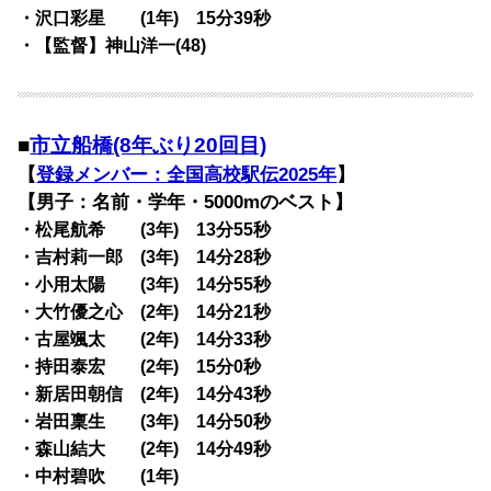
・沢口彩星 (1年) 15分39秒
・【監督】神山洋一(48)
■
市立船橋(8年ぶり20回目)
【
登録メンバー：全国高校駅伝2025年
】
【男子：名前・学年・5000mのベスト】
・松尾航希 (3年) 13分55秒
・吉村莉一郎 (3年) 14分28秒
・小用太陽 (3年) 14分55秒
・大竹優之心 (2年) 14分21秒
・古屋颯太 (2年) 14分33秒
・持田泰宏 (2年) 15分0秒
・新居田朝信 (2年) 14分43秒
・岩田稟生 (3年) 14分50秒
・森山結大 (2年) 14分49秒
・中村碧吹 (1年)