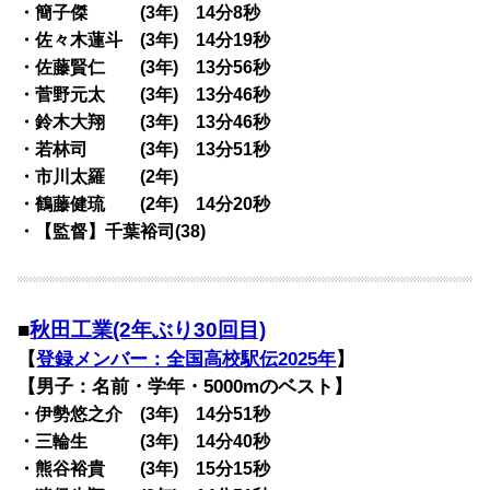
・簡子傑 (3年) 14分8秒
・佐々木蓮斗 (3年) 14分19秒
・佐藤賢仁 (3年) 13分56秒
・菅野元太 (3年) 13分46秒
・鈴木大翔 (3年) 13分46秒
・若林司 (3年) 13分51秒
・市川太羅 (2年)
・鶴藤健琉 (2年) 14分20秒
・【監督】千葉裕司(38)
■
秋田工業(2年ぶり30回目)
【
登録メンバー：全国高校駅伝2025年
】
【男子：名前・学年・5000mのベスト】
・伊勢悠之介 (3年) 14分51秒
・三輪生 (3年) 14分40秒
・熊谷裕貴 (3年) 15分15秒