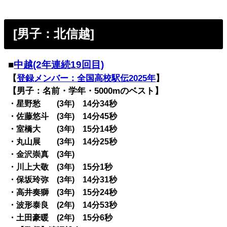
[男子：北信越]
■
中越(2年連続19回目)
【
登録メンバー：全国高校駅伝2025年
】
【男子：名前・学年・5000mのベスト】
・星野愁 (3年) 14分34秒
・佐藤悠斗 (3年) 14分45秒
・室橋大 (3年) 15分14秒
・丸山展 (3年) 14分25秒
・金沢崇真 (3年)
・川上大敬 (3年) 15分1秒
・保坂玲弥 (3年) 14分31秒
・高井奏獅 (3年) 15分24秒
・波形泰良 (2年) 14分53秒
・土田豪暖 (2年) 15分6秒