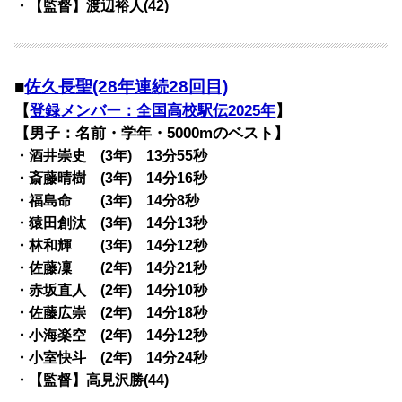
・【監督】渡辺裕人(42)
■
佐久長聖(28年連続28回目)
【
登録メンバー：全国高校駅伝2025年
】
【男子：名前・学年・5000mのベスト】
・酒井崇史 (3年) 13分55秒
・斎藤晴樹 (3年) 14分16秒
・福島命 (3年) 14分8秒
・猿田創汰 (3年) 14分13秒
・林和輝 (3年) 14分12秒
・佐藤凜 (2年) 14分21秒
・赤坂直人 (2年) 14分10秒
・佐藤広崇 (2年) 14分18秒
・小海楽空 (2年) 14分12秒
・小室快斗 (2年) 14分24秒
・【監督】高見沢勝(44)