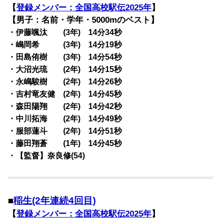
【
登録メンバー：全国高校駅伝2025年
】
【男子：名前・学年・5000mのベスト】
・伊藤颯汰 (3年) 14分34秒
・嶋岡希 (3年) 14分19秒
・田島侑樹 (3年) 14分54秒
・大沼光琉 (2年) 14分15秒
・永嶋駿樹 (2年) 14分26秒
・吉村竜友健 (2年) 14分45秒
・森田陽翔 (2年) 14分42秒
・中川拓海 (2年) 14分49秒
・服部蓮斗 (2年) 14分51秒
・藤田翔蒼 (1年) 14分45秒
・【監督】奈良修(54)
■
稲生(2年連続4回目)
【
登録メンバー：全国高校駅伝2025年
】