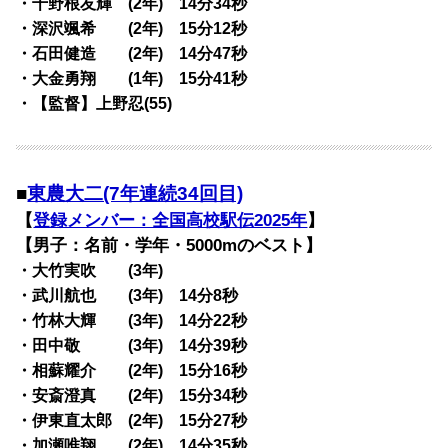
・千野根友輝 (2年) 14分34秒
・深沢颯希 (2年) 15分12秒
・石田健造 (2年) 14分47秒
・大金勇翔 (1年) 15分41秒
・【監督】上野忍(55)
■
東農大二(7年連続34回目)
【
登録メンバー：全国高校駅伝2025年
】
【男子：名前・学年・5000mのベスト】
・大竹実吹 (3年)
・武川航也 (3年) 14分8秒
・竹林大輝 (3年) 14分22秒
・田中敬 (3年) 14分39秒
・相蘇耀介 (2年) 15分16秒
・安斎澄真 (2年) 15分34秒
・伊東直太郎 (2年) 15分27秒
・加瀬唯翔 (2年) 14分35秒