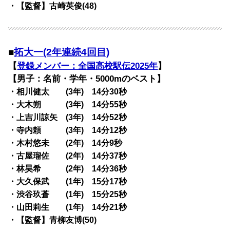
・【監督】古崎英俊(48)
■
拓大一(2年連続4回目)
【
登録メンバー：全国高校駅伝2025年
】
【男子：名前・学年・5000mのベスト】
・相川健太 (3年) 14分30秒
・大木朔 (3年) 14分55秒
・上吉川諒矢 (3年) 14分52秒
・寺内頼 (3年) 14分12秒
・木村悠未 (2年) 14分9秒
・古屋瑠佐 (2年) 14分37秒
・林昊希 (2年) 14分36秒
・大久保武 (1年) 15分17秒
・渋谷玖蒼 (1年) 15分25秒
・山田莉生 (1年) 14分21秒
・【監督】青柳友博(50)