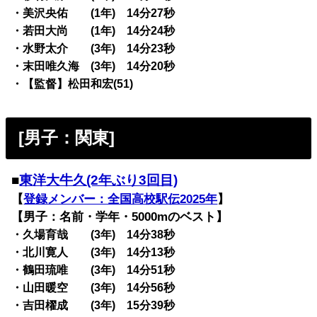
・美沢央佑 (1年) 14分27秒
・若田大尚 (1年) 14分24秒
・水野太介 (3年) 14分23秒
・末田唯久海 (3年) 14分20秒
・【監督】松田和宏(51)
[男子：関東]
■
東洋大牛久(2年ぶり3回目)
【
登録メンバー：全国高校駅伝2025年
】
【男子：名前・学年・5000mのベスト】
・久場育哉 (3年) 14分38秒
・北川寛人 (3年) 14分13秒
・鶴田琉唯 (3年) 14分51秒
・山田暖空 (3年) 14分56秒
・吉田櫂成 (3年) 15分39秒