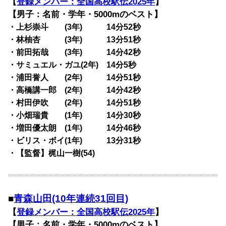
【
登録メンバー：全国高校駅伝2025年
】
【男子：名前・学年・5000mのベスト】
・上杉崇斗 (3年) 14分52秒
・林柚杏 (3年) 13分51秒
・前田拓哉 (3年) 14分42秒
・サミュエル・ガユ(2年) 14分5秒
・浦田誉人 (2年) 14分51秒
・高橋講一郎 (2年) 14分42秒
・村田伊吹 (2年) 14分51秒
・小畑瑞貴 (1年) 14分30秒
・増田優太朗 (1年) 14分46秒
・ビリス・ボイ(1年) 13分31秒
・【監督】梶山一樹(54)
■
青森山田(10年連続31回目)
【
登録メンバー：全国高校駅伝2025年
】
【男子：名前・学年・5000mのベスト】