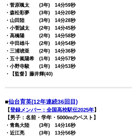
・菅原颯太 (3年) 14分59秒
・森松彩夢 (3年) 14分20秒
・山田陸 (3年) 14分28秒
・小菅誠太 (2年) 14分45秒
・高橋陽 (2年) 14分58秒
・中田雄斗 (2年) 14分54秒
・三浦琥亜 (2年) 14分36秒
・五十嵐陽希 (1年) 14分57秒
・小野寺駿 (1年) 14分53秒
・【監督】藤井輝(40)
■
仙台育英(12年連続36回目)
【
登録メンバー：全国高校駅伝2025年
】
【男子：名前・学年・5000mのベスト】
・青島大陸 (3年) 14分16秒
・近江亮 (3年) 13分56秒