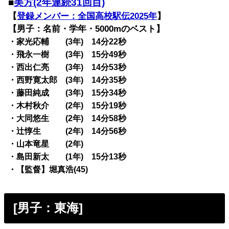
■
美方(2年連続31回目)
【
登録メンバー：全国高校駅伝2025年
】
【男子：名前・学年・5000mのベスト】
・家光応輔 (3年) 14分22秒
・飛永一樹 (3年) 15分49秒
・西出仁亮 (3年) 14分53秒
・西野寛太郎 (3年) 14分35秒
・藤田純成 (3年) 15分34秒
・木村秋介 (2年) 15分19秒
・大同悠生 (2年) 14分58秒
・辻惇生 (2年) 14分56秒
・山本竜星 (2年)
・島田新太 (1年) 15分13秒
・【監督】堀真浩(45)
[男子：東海]