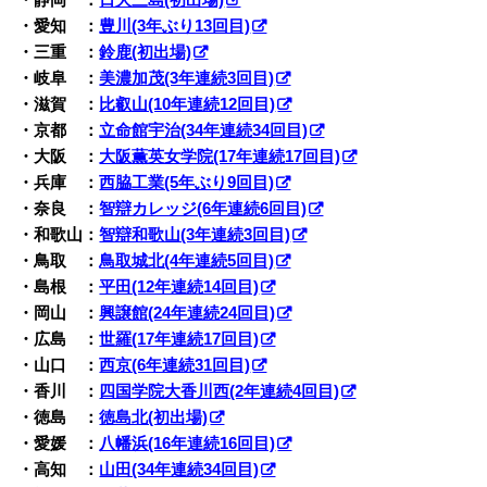
・静岡 ：
日大三島(初出場)
・愛知 ：
豊川(3年ぶり13回目)
・三重 ：
鈴鹿(初出場)
・岐阜 ：
美濃加茂(3年連続3回目)
・滋賀 ：
比叡山(10年連続12回目)
・京都 ：
立命館宇治(34年連続34回目)
・大阪 ：
大阪薫英女学院(17年連続17回目)
・兵庫 ：
西脇工業(5年ぶり9回目)
・奈良 ：
智辯カレッジ(6年連続6回目)
・和歌山：
智辯和歌山(3年連続3回目)
・鳥取 ：
鳥取城北(4年連続5回目)
・島根 ：
平田(12年連続14回目)
・岡山 ：
興譲館(24年連続24回目)
・広島 ：
世羅(17年連続17回目)
・山口 ：
西京(6年連続31回目)
・香川 ：
四国学院大香川西(2年連続4回目)
・徳島 ：
徳島北(初出場)
・愛媛 ：
八幡浜(16年連続16回目)
・高知 ：
山田(34年連続34回目)