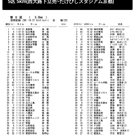
5区 5km(西大路下立売~たけびしスタジアム京都)