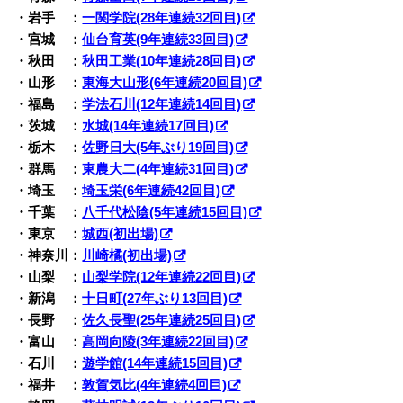
・岩手 ：
一関学院(28年連続32回目)
・宮城 ：
仙台育英(9年連続33回目)
・秋田 ：
秋田工業(10年連続28回目)
・山形 ：
東海大山形(6年連続20回目)
・福島 ：
学法石川(12年連続14回目)
・茨城 ：
水城(14年連続17回目)
・栃木 ：
佐野日大(5年ぶり19回目)
・群馬 ：
東農大二(4年連続31回目)
・埼玉 ：
埼玉栄(6年連続42回目)
・千葉 ：
八千代松陰(5年連続15回目)
・東京 ：
城西(初出場)
・神奈川：
川崎橘(初出場)
・山梨 ：
山梨学院(12年連続22回目)
・新潟 ：
十日町(27年ぶり13回目)
・長野 ：
佐久長聖(25年連続25回目)
・富山 ：
高岡向陵(3年連続22回目)
・石川 ：
遊学館(14年連続15回目)
・福井 ：
敦賀気比(4年連続4回目)