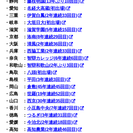
・静岡 ：
藤枝明誠(13年ぶり10回目)
・愛知 ：
名経大高蔵(初出場)
・三重 ：
伊賀白鳳(2年連続33回目)
・岐阜 ：
大垣日大(初出場)
・滋賀 ：
滋賀学園(5年連続15回目)
・京都 ：
洛南(8年連続29回目)
・大阪 ：
清風(2年連続36回目)
・兵庫 ：
西脇工業(2年連続33回目)
・奈良 ：
智辯カレッジ(6年連続6回目)
・和歌山：
智辯和歌山(2年ぶり3回目)
・鳥取 ：
八頭(初出場)
・島根 ：
平田(3年連続3回目)
・岡山 ：
倉敷(45年連続45回目)
・広島 ：
世羅(19年連続52回目)
・山口 ：
西京(30年連続35回目)
・香川 ：
小豆島中央(7年連続7回目)
・徳島 ：
つるぎ(3年連続31回目)
・愛媛 ：
今治北(2年連続18回目)
・高知 ：
高知農業(2年連続46回目)