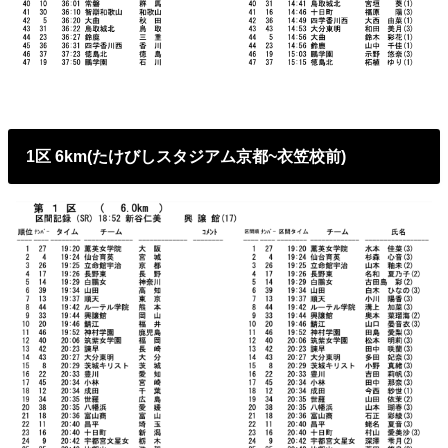
1区 6km(たけびしスタジアム京都~衣笠校前)