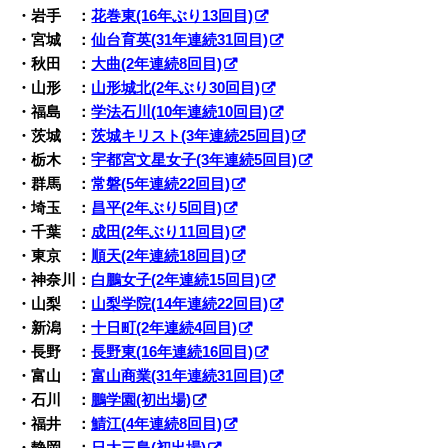
・岩手 ：
花巻東(16年ぶり13回目)
・宮城 ：
仙台育英(31年連続31回目)
・秋田 ：
大曲(2年連続8回目)
・山形 ：
山形城北(2年ぶり30回目)
・福島 ：
学法石川(10年連続10回目)
・茨城 ：
茨城キリスト(3年連続25回目)
・栃木 ：
宇都宮文星女子(3年連続5回目)
・群馬 ：
常磐(5年連続22回目)
・埼玉 ：
昌平(2年ぶり5回目)
・千葉 ：
成田(2年ぶり11回目)
・東京 ：
順天(2年連続18回目)
・神奈川：
白鵬女子(2年連続15回目)
・山梨 ：
山梨学院(14年連続22回目)
・新潟 ：
十日町(2年連続4回目)
・長野 ：
長野東(16年連続16回目)
・富山 ：
富山商業(31年連続31回目)
・石川 ：
鵬学園(初出場)
・福井 ：
鯖江(4年連続8回目)