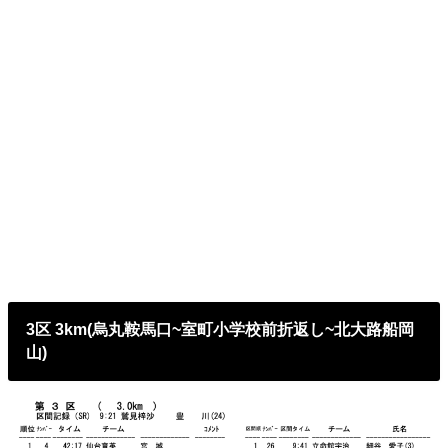
3区 3km(烏丸鞍馬口~室町小学校前折返し~北大路船岡
山)