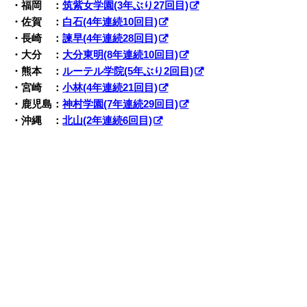
・福岡 ：
筑紫女学園(3年ぶり27回目)
・佐賀 ：
白石(4年連続10回目)
・長崎 ：
諫早(4年連続28回目)
・大分 ：
大分東明(8年連続10回目)
・熊本 ：
ルーテル学院(5年ぶり2回目)
・宮崎 ：
小林(4年連続21回目)
・鹿児島：
神村学園(7年連続29回目)
・沖縄 ：
北山(2年連続6回目)