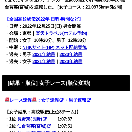
2位でたすきを受け、アンカー区間の5区で村岡美玖(3年)が仙
台育英(宮城)を逆転した。
[
女子コース：21.0975km=5区間]
【全国高校駅伝2022年 日程•時間など】
・日程：2022年12月25日(日) 男女開催
・会場：京都｜
楽天トラベル(ホテル予約)
・開始：女子=10時20分、男子=12時30分
・中継：
NHKサイト(HP) ネット配信実施
・過去：男子
2021年結果
｜
2020年結果
・過去：女子
2021年結果
｜
2020年結果
[結果・順位] 女子レース(順位変動)
レース速報
：
女子速報
・
男子速報
【女子結果：高校駅伝(上位8チーム)】
・1位
長野東(長野)
1:07:37
・2位
仙台育英(宮城)
1:07:51