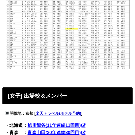
[女子] 出場校＆メンバー
開催地：京都 [
楽天トラベル(ホテル予約)
]
・北海道：
旭川龍谷(11年連続11回目)
・青森 ：
青森山田(30年連続30回目)