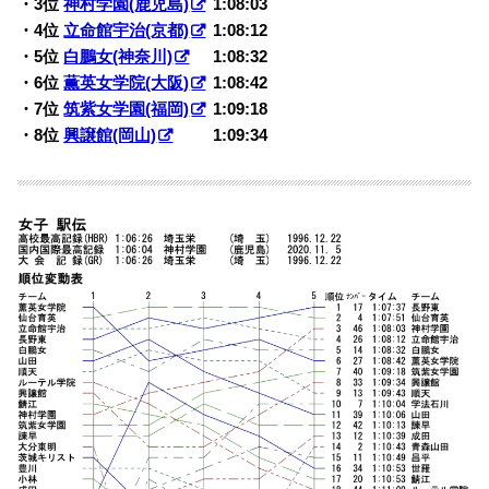
・3位
神村学園(鹿児島)
1:08:03
・4位
立命館宇治(京都)
1:08:12
・5位
白鵬女(神奈川)
1:08:32
・6位
薫英女学院(大阪)
1:08:42
・7位
筑紫女学園(福岡)
1:09:18
・8位
興譲館(岡山)
1:09:34