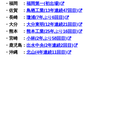
・福岡 ：
福岡第一(初出場)
・佐賀 ：
鳥栖工業(13年連続47回目)
・長崎 ：
瓊浦(7年ぶり6回目)
・大分 ：
大分東明(12年連続21回目)
・熊本 ：
熊本工業(25年ぶり16回目)
・宮崎 ：
小林(2年ぶり58回目)
・鹿児島：
出水中央(2年連続2回目)
・沖縄 ：
北山(4年連続11回目)