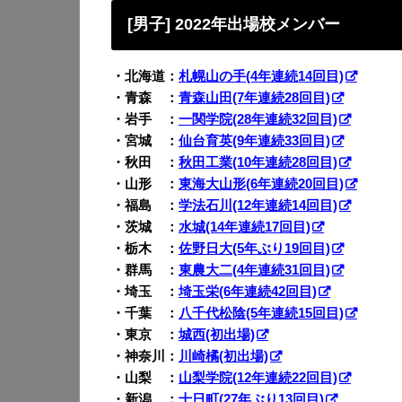
[男子] 2022年出場校メンバー
・北海道：
札幌山の手(4年連続14回目)
・青森 ：
青森山田(7年連続28回目)
・岩手 ：
一関学院(28年連続32回目)
・宮城 ：
仙台育英(9年連続33回目)
・秋田 ：
秋田工業(10年連続28回目)
・山形 ：
東海大山形(6年連続20回目)
・福島 ：
学法石川(12年連続14回目)
・茨城 ：
水城(14年連続17回目)
・栃木 ：
佐野日大(5年ぶり19回目)
・群馬 ：
東農大二(4年連続31回目)
・埼玉 ：
埼玉栄(6年連続42回目)
・千葉 ：
八千代松陰(5年連続15回目)
・東京 ：
城西(初出場)
・神奈川：
川崎橘(初出場)
・山梨 ：
山梨学院(12年連続22回目)
・新潟 ：
十日町(27年ぶり13回目)