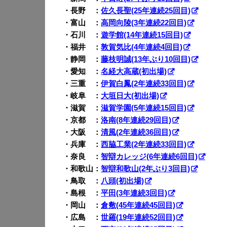
・長野 ：
佐久長聖(25年連続25回目)
・富山 ：
高岡向陵(3年連続22回目)
・石川 ：
遊学館(14年連続15回目)
・福井 ：
敦賀気比(4年連続4回目)
・静岡 ：
藤枝明誠(13年ぶり10回目)
・愛知 ：
名経大高蔵(初出場)
・三重 ：
伊賀白鳳(2年連続33回目)
・岐阜 ：
大垣日大(初出場)
・滋賀 ：
滋賀学園(5年連続15回目)
・京都 ：
洛南(8年連続29回目)
・大阪 ：
清風(2年連続36回目)
・兵庫 ：
西脇工業(2年連続33回目)
・奈良 ：
智辯カレッジ(6年連続6回目)
・和歌山：
智辯和歌山(2年ぶり3回目)
・鳥取 ：
八頭(初出場)
・島根 ：
平田(3年連続3回目)
・岡山 ：
倉敷(45年連続45回目)
・広島 ：
世羅(19年連続52回目)