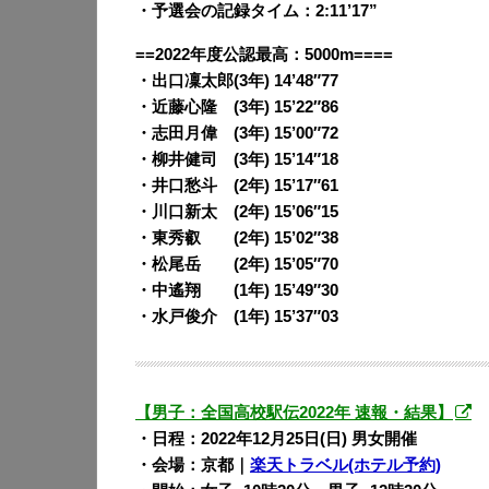
・予選会の記録タイム：2:11’17”
==2022年度公認最高：5000m====
・出口凜太郎(3年) 14’48″77
・近藤心隆 (3年) 15’22″86
・志田月偉 (3年) 15’00″72
・柳井健司 (3年) 15’14″18
・井口愁斗 (2年) 15’17″61
・川口新太 (2年) 15’06″15
・東秀叡 (2年) 15’02″38
・松尾岳 (2年) 15’05″70
・中遙翔 (1年) 15’49″30
・水戸俊介 (1年) 15’37″03
【男子：全国高校駅伝2022年 速報・結果】
・日程：2022年12月25日(日) 男女開催
・会場：京都｜
楽天トラベル(ホテル予約)