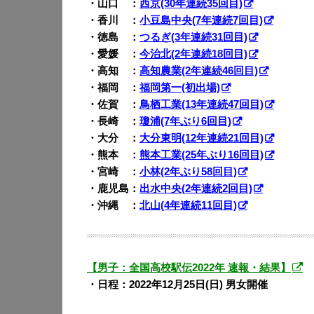
・山口 ：
西京(30年連続35回目)
・香川 ：
小豆島中央(7年連続7回目)
・徳島 ：
つるぎ(3年連続31回目)
・愛媛 ：
今治北(2年連続18回目)
・高知 ：
高知農業(2年連続46回目)
・福岡 ：
福岡第一(初出場)
・佐賀 ：
鳥栖工業(13年連続47回目)
・長崎 ：
瓊浦(7年ぶり6回目)
・大分 ：
大分東明(12年連続21回目)
・熊本 ：
熊本工業(25年ぶり16回目)
・宮崎 ：
小林(2年ぶり58回目)
・鹿児島：
出水中央(2年連続2回目)
・沖縄 ：
北山(4年連続11回目)
【男子：全国高校駅伝2022年 速報・結果】
・日程：2022年12月25日(日) 男女開催