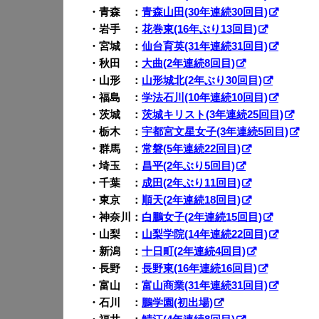
・青森 ：
青森山田(30年連続30回目)
・岩手 ：
花巻東(16年ぶり13回目)
・宮城 ：
仙台育英(31年連続31回目)
・秋田 ：
大曲(2年連続8回目)
・山形 ：
山形城北(2年ぶり30回目)
・福島 ：
学法石川(10年連続10回目)
・茨城 ：
茨城キリスト(3年連続25回目)
・栃木 ：
宇都宮文星女子(3年連続5回目)
・群馬 ：
常磐(5年連続22回目)
・埼玉 ：
昌平(2年ぶり5回目)
・千葉 ：
成田(2年ぶり11回目)
・東京 ：
順天(2年連続18回目)
・神奈川：
白鵬女子(2年連続15回目)
・山梨 ：
山梨学院(14年連続22回目)
・新潟 ：
十日町(2年連続4回目)
・長野 ：
長野東(16年連続16回目)
・富山 ：
富山商業(31年連続31回目)
・石川 ：
鵬学園(初出場)