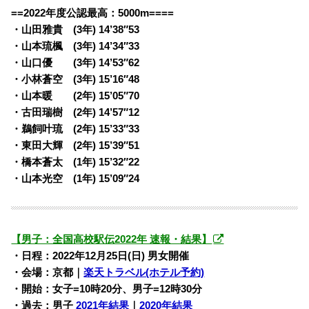
==2022年度公認最高：5000m====
・山田雅貴 (3年) 14’38″53
・山本琉楓 (3年) 14’34″33
・山口優 (3年) 14’53″62
・小林蒼空 (3年) 15’16″48
・山本暖 (2年) 15’05″70
・古田瑞樹 (2年) 14’57″12
・鵜飼叶琉 (2年) 15’33″33
・東田大輝 (2年) 15’39″51
・橋本蒼太 (1年) 15’32″22
・山本光空 (1年) 15’09″24
【男子：全国高校駅伝2022年 速報・結果】
・日程：2022年12月25日(日) 男女開催
・会場：京都｜
楽天トラベル(ホテル予約)
・開始：女子=10時20分、男子=12時30分
・過去：男子
2021年結果
｜
2020年結果