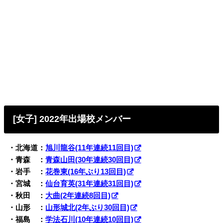
[女子] 2022年出場校メンバー
・北海道：
旭川龍谷(11年連続11回目)
・青森 ：
青森山田(30年連続30回目)
・岩手 ：
花巻東(16年ぶり13回目)
・宮城 ：
仙台育英(31年連続31回目)
・秋田 ：
大曲(2年連続8回目)
・山形 ：
山形城北(2年ぶり30回目)
・福島 ：
学法石川(10年連続10回目)