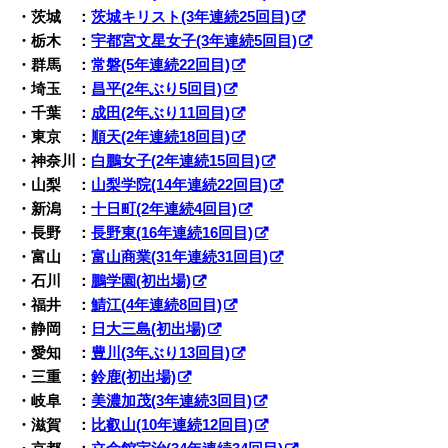
・茨城 ：
茨城キリスト(3年連続25回目)
・栃木 ：
宇都宮文星女子(3年連続5回目)
・群馬 ：
常磐(5年連続22回目)
・埼玉 ：
昌平(2年ぶり5回目)
・千葉 ：
成田(2年ぶり11回目)
・東京 ：
順天(2年連続18回目)
・神奈川：
白鵬女子(2年連続15回目)
・山梨 ：
山梨学院(14年連続22回目)
・新潟 ：
十日町(2年連続4回目)
・長野 ：
長野東(16年連続16回目)
・富山 ：
富山商業(31年連続31回目)
・石川 ：
鵬学園(初出場)
・福井 ：
鯖江(4年連続8回目)
・静岡 ：
日大三島(初出場)
・愛知 ：
豊川(3年ぶり13回目)
・三重 ：
鈴鹿(初出場)
・岐阜 ：
美濃加茂(3年連続3回目)
・滋賀 ：
比叡山(10年連続12回目)