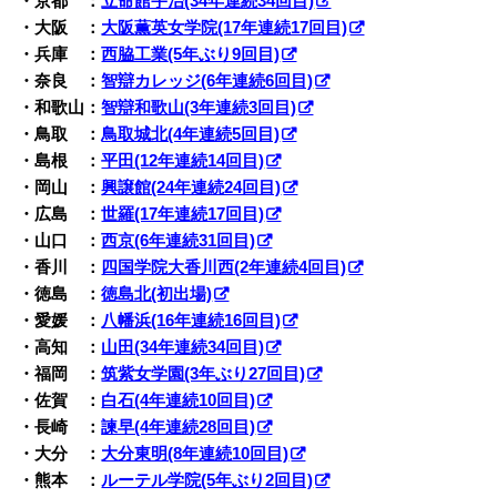
・京都 ：
立命館宇治(34年連続34回目)
・大阪 ：
大阪薫英女学院(17年連続17回目)
・兵庫 ：
西脇工業(5年ぶり9回目)
・奈良 ：
智辯カレッジ(6年連続6回目)
・和歌山：
智辯和歌山(3年連続3回目)
・鳥取 ：
鳥取城北(4年連続5回目)
・島根 ：
平田(12年連続14回目)
・岡山 ：
興譲館(24年連続24回目)
・広島 ：
世羅(17年連続17回目)
・山口 ：
西京(6年連続31回目)
・香川 ：
四国学院大香川西(2年連続4回目)
・徳島 ：
徳島北(初出場)
・愛媛 ：
八幡浜(16年連続16回目)
・高知 ：
山田(34年連続34回目)
・福岡 ：
筑紫女学園(3年ぶり27回目)
・佐賀 ：
白石(4年連続10回目)
・長崎 ：
諫早(4年連続28回目)
・大分 ：
大分東明(8年連続10回目)
・熊本 ：
ルーテル学院(5年ぶり2回目)