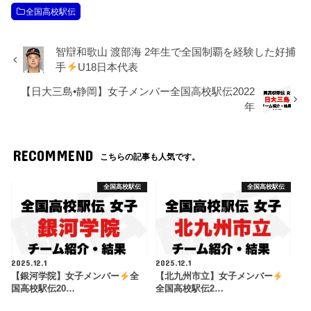
全国高校駅伝
智辯和歌山 渡部海 2年生で全国制覇を経験した好捕
手
U18日本代表
【日大三島•静岡】女子メンバー全国高校駅伝2022
年
RECOMMEND
こちらの記事も人気です。
全国高校駅伝
全国高校駅伝
2025.12.1
2025.12.1
【銀河学院】女子メンバー
全
【北九州市立】女子メンバー
国高校駅伝20…
全国高校駅伝2…