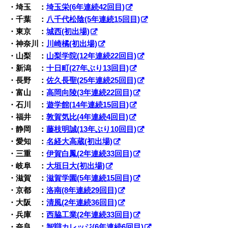
・埼玉 ：
埼玉栄(6年連続42回目)
・千葉 ：
八千代松陰(5年連続15回目)
・東京 ：
城西(初出場)
・神奈川：
川崎橘(初出場)
・山梨 ：
山梨学院(12年連続22回目)
・新潟 ：
十日町(27年ぶり13回目)
・長野 ：
佐久長聖(25年連続25回目)
・富山 ：
高岡向陵(3年連続22回目)
・石川 ：
遊学館(14年連続15回目)
・福井 ：
敦賀気比(4年連続4回目)
・静岡 ：
藤枝明誠(13年ぶり10回目)
・愛知 ：
名経大高蔵(初出場)
・三重 ：
伊賀白鳳(2年連続33回目)
・岐阜 ：
大垣日大(初出場)
・滋賀 ：
滋賀学園(5年連続15回目)
・京都 ：
洛南(8年連続29回目)
・大阪 ：
清風(2年連続36回目)
・兵庫 ：
西脇工業(2年連続33回目)
・奈良 ：
智辯カレッジ(6年連続6回目)