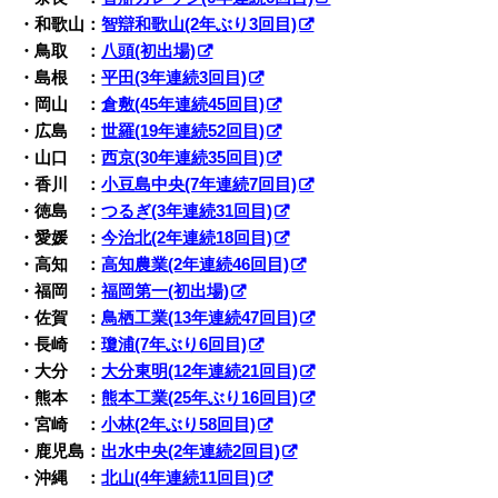
・和歌山：
智辯和歌山(2年ぶり3回目)
・鳥取 ：
八頭(初出場)
・島根 ：
平田(3年連続3回目)
・岡山 ：
倉敷(45年連続45回目)
・広島 ：
世羅(19年連続52回目)
・山口 ：
西京(30年連続35回目)
・香川 ：
小豆島中央(7年連続7回目)
・徳島 ：
つるぎ(3年連続31回目)
・愛媛 ：
今治北(2年連続18回目)
・高知 ：
高知農業(2年連続46回目)
・福岡 ：
福岡第一(初出場)
・佐賀 ：
鳥栖工業(13年連続47回目)
・長崎 ：
瓊浦(7年ぶり6回目)
・大分 ：
大分東明(12年連続21回目)
・熊本 ：
熊本工業(25年ぶり16回目)
・宮崎 ：
小林(2年ぶり58回目)
・鹿児島：
出水中央(2年連続2回目)
・沖縄 ：
北山(4年連続11回目)