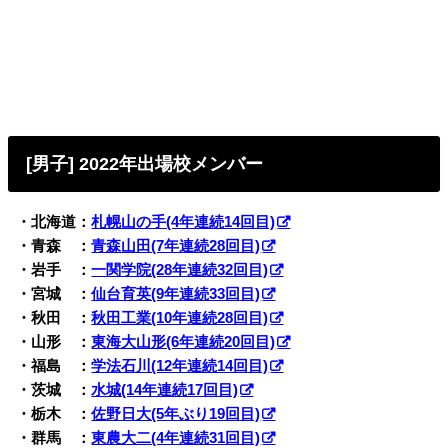
[男子] 2022年出場校メンバー
・北海道：
札幌山の手(4年連続14回目)
・青森 ：
青森山田(7年連続28回目)
・岩手 ：
一関学院(28年連続32回目)
・宮城 ：
仙台育英(9年連続33回目)
・秋田 ：
秋田工業(10年連続28回目)
・山形 ：
東海大山形(6年連続20回目)
・福島 ：
学法石川(12年連続14回目)
・茨城 ：
水城(14年連続17回目)
・栃木 ：
佐野日大(5年ぶり19回目)
・群馬 ：
東農大二(4年連続31回目)