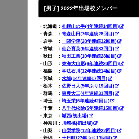
[男子] 2022年出場校メンバー
・北海道：
札幌山の手(4年連続14回目)
・青森 ：
青森山田(7年連続28回目)
・岩手 ：
一関学院(28年連続32回目)
・宮城 ：
仙台育英(9年連続33回目)
・秋田 ：
秋田工業(10年連続28回目)
・山形 ：
東海大山形(6年連続20回目)
・福島 ：
学法石川(12年連続14回目)
・茨城 ：
水城(14年連続17回目)
・栃木 ：
佐野日大(5年ぶり19回目)
・群馬 ：
東農大二(4年連続31回目)
・埼玉 ：
埼玉栄(6年連続42回目)
・千葉 ：
八千代松陰(5年連続15回目)
・東京 ：
城西(初出場)
・神奈川：
川崎橘(初出場)
・山梨 ：
山梨学院(12年連続22回目)
・新潟 ：
十日町(27年ぶり13回目)