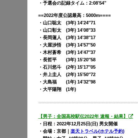
・予選会の記録タイム：2:08’54”
==2022年度公認最高：5000m====
・山口聡太 (3年) 14’24″71
・山口彰太 (3年) 14’08″33
・長岡蓮人 (3年) 14’38″17
・大屋渉悟 (3年) 14’57″50
・木村蒼希 (3年) 14’47″37
・長哲平 (3年) 15’20″58
・石川悠斗 (2年) 15’17″05
・井上圭人 (2年) 15’50″72
・大島福 (1年) 14’32″98
・大平陽翔 (1年)
【男子：全国高校駅伝2022年 速報・結果】
・日程：2022年12月25日(日) 男女開催
・会場：京都｜
楽天トラベル(ホテル予約)