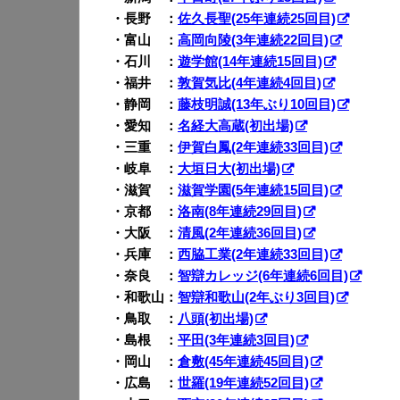
・長野 ：
佐久長聖(25年連続25回目)
・富山 ：
高岡向陵(3年連続22回目)
・石川 ：
遊学館(14年連続15回目)
・福井 ：
敦賀気比(4年連続4回目)
・静岡 ：
藤枝明誠(13年ぶり10回目)
・愛知 ：
名経大高蔵(初出場)
・三重 ：
伊賀白鳳(2年連続33回目)
・岐阜 ：
大垣日大(初出場)
・滋賀 ：
滋賀学園(5年連続15回目)
・京都 ：
洛南(8年連続29回目)
・大阪 ：
清風(2年連続36回目)
・兵庫 ：
西脇工業(2年連続33回目)
・奈良 ：
智辯カレッジ(6年連続6回目)
・和歌山：
智辯和歌山(2年ぶり3回目)
・鳥取 ：
八頭(初出場)
・島根 ：
平田(3年連続3回目)
・岡山 ：
倉敷(45年連続45回目)
・広島 ：
世羅(19年連続52回目)