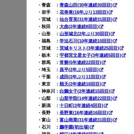
・青森 ：
青森山田(30年連続30回目)
・岩手 ：
花巻東(16年ぶり13回目)
・宮城 ：
仙台育英(31年連続31回目)
・秋田 ：
大曲(2年連続8回目)
・山形 ：
山形城北(2年ぶり30回目)
・福島 ：
学法石川(10年連続10回目)
・茨城 ：
茨城キリスト(3年連続25回目)
・栃木 ：
宇都宮文星女子(3年連続5回目)
・群馬 ：
常磐(5年連続22回目)
・埼玉 ：
昌平(2年ぶり5回目)
・千葉 ：
成田(2年ぶり11回目)
・東京 ：
順天(2年連続18回目)
・神奈川：
白鵬女子(2年連続15回目)
・山梨 ：
山梨学院(14年連続22回目)
・新潟 ：
十日町(2年連続4回目)
・長野 ：
長野東(16年連続16回目)
・富山 ：
富山商業(31年連続31回目)
・石川 ：
鵬学園(初出場)