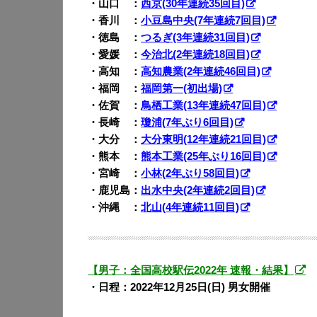
・山口 ：
西京(30年連続35回目)
・香川 ：
小豆島中央(7年連続7回目)
・徳島 ：
つるぎ(3年連続31回目)
・愛媛 ：
今治北(2年連続18回目)
・高知 ：
高知農業(2年連続46回目)
・福岡 ：
福岡第一(初出場)
・佐賀 ：
鳥栖工業(13年連続47回目)
・長崎 ：
瓊浦(7年ぶり6回目)
・大分 ：
大分東明(12年連続21回目)
・熊本 ：
熊本工業(25年ぶり16回目)
・宮崎 ：
小林(2年ぶり58回目)
・鹿児島：
出水中央(2年連続2回目)
・沖縄 ：
北山(4年連続11回目)
【男子：全国高校駅伝2022年 速報・結果】
・日程：2022年12月25日(日) 男女開催