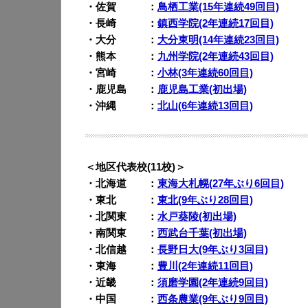
・佐賀 ：
鳥栖工業(15年連続49回目)
・長崎 ：
鎮西学院(2年連続17回目)
・大分 ：
大分東明(14年連続23回目)
・熊本 ：
九州学院(2年連続43回目)
・宮崎 ：
小林(3年連続60回目)
・鹿児島 ：
鹿児島工業(初出場)
・沖縄 ：
北山(6年連続13回目)
＜地区代表校(11校)＞
・北海道 ：
東海大札幌(27年ぶり6回目)
・東北 ：
東北(9年ぶり28回目)
・北関東 ：
水戸葵陵(初出場)
・南関東 ：
西武台千葉(初出場)
・北信越 ：
長野日大(9年ぶり3回目)
・東海 ：
豊川(2年連続11回目)
・近畿 ：
須磨学園(2年連続9回目)
・中国 ：
西条農業(9年ぶり9回目)