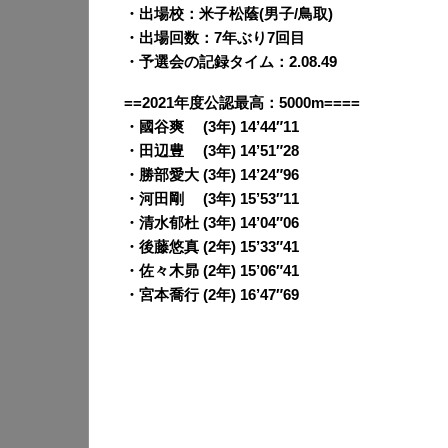
・出場校：米子松蔭(男子/鳥取)
・出場回数：7年ぶり7回目
・予選会の記録タイム：2.08.49
==2021年度公認最高：5000m====
・國谷爽 (3年) 14’44″11
・田辺豊 (3年) 14’51″28
・勝部愛大 (3年) 14’24″96
・河田剛 (3年) 15’53″11
・清水郁杜 (3年) 14’04″06
・後藤悠真 (2年) 15’33″41
・佐々木昴 (2年) 15’06″41
・宮本喬行 (2年) 16’47″69