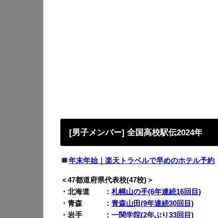
[男子メンバー] 全国高校駅伝2024年
年末年始｜楽天トラベルで早めのホテル予約
＜47都道府県代表校(47校)＞
・北海道 ：
札幌山の手(6年連続16回目)
・青森 ：
青森山田(9年連続30回目)
・岩手 ：
一関学院(2年ぶり33回目)