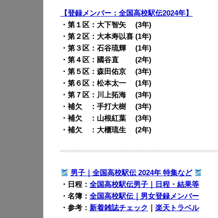
【登録メンバー：全国高校駅伝2024年】
・第１区：大下智矢 (3年)
・第２区：大本寿以喜 (1年)
・第３区：石谷琉輝 (1年)
・第４区：國谷直 (2年)
・第５区：森田佑京 (3年)
・第６区：松本太一 (1年)
・第７区：川上拓海 (3年)
・補欠 ：手打大樹 (3年)
・補欠 ：山根紅葉 (3年)
・補欠 ：大櫃琉生 (2年)
男子｜全国高校駅伝 2024年 特集など
・日程：
全国高校駅伝男子
｜日程・結果等
・名簿：
全国高校駅伝｜男女登録メンバー
・参考：
新着雑誌チェック
｜
楽天トラベル