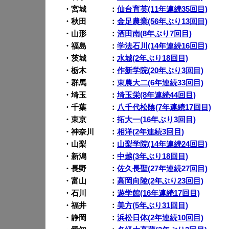
・宮城 ：
仙台育英(11年連続35回目)
・秋田 ：
金足農業(56年ぶり13回目)
・山形 ：
酒田南(8年ぶり7回目)
・福島 ：
学法石川(14年連続16回目)
・茨城 ：
水城(2年ぶり18回目)
・栃木 ：
作新学院(20年ぶり3回目)
・群馬 ：
東農大二(6年連続33回目)
・埼玉 ：
埼玉栄(8年連続44回目)
・千葉 ：
八千代松陰(7年連続17回目)
・東京 ：
拓大一(16年ぶり3回目)
・神奈川 ：
相洋(2年連続3回目)
・山梨 ：
山梨学院(14年連続24回目)
・新潟 ：
中越(3年ぶり18回目)
・長野 ：
佐久長聖(27年連続27回目)
・富山 ：
高岡向陵(2年ぶり23回目)
・石川 ：
遊学館(16年連続17回目)
・福井 ：
美方(5年ぶり31回目)
・静岡 ：
浜松日体(2年連続10回目)