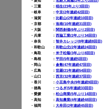
・愛知 ：
名経大高蔵(2年ぶり2回目)
・三重 ：
稲生(23年ぶり3回目)
・岐阜 ：
中京(2年連続42回目)
・滋賀 ：
比叡山(2年連続10回目)
・京都 ：
洛南(10年連続31回目)
・大阪 ：
関西創価(6年ぶり2回目)
・兵庫 ：
西脇工業(2年ぶり34回目)
・奈良 ：
智弁カレッジ(8年連続8回目)
・和歌山 ：
和歌山北(2年連続24回目)
・鳥取 ：
米子松蔭(3年ぶり8回目)
・島根 ：
平田(5年連続5回目)
・岡山 ：
倉敷(47年連続47回目)
・広島 ：
世羅(21年連続54回目)
・山口 ：
西京(32年連続37回目)
・香川 ：
小豆島中央(9年連続9回目)
・徳島 ：
つるぎ(5年連続33回目)
・愛媛 ：
松山商業(5年ぶり14回目)
・高知 ：
高知農業(4年連続48回目)
・福岡 ：
大牟田(2年連続45回目)