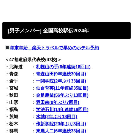
[男子メンバー] 全国高校駅伝2024年
年末年始｜楽天トラベルで早めのホテル予約
＜47都道府県代表校(47校)＞
・北海道 ：
札幌山の手(6年連続16回目)
・青森 ：
青森山田(9年連続30回目)
・岩手 ：
一関学院(2年ぶり33回目)
・宮城 ：
仙台育英(11年連続35回目)
・秋田 ：
金足農業(56年ぶり13回目)
・山形 ：
酒田南(8年ぶり7回目)
・福島 ：
学法石川(14年連続16回目)
・茨城 ：
水城(2年ぶり18回目)
・栃木 ：
作新学院(20年ぶり3回目)
・群馬 ：
東農大二(6年連続33回目)