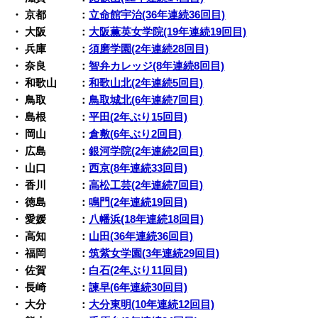
・ 京都 ：
立命館宇治(36年連続36回目)
・ 大阪 ：
大阪薫英女学院(19年連続19回目)
・ 兵庫 ：
須磨学園(2年連続28回目)
・ 奈良 ：
智弁カレッジ(8年連続8回目)
・ 和歌山 ：
和歌山北(2年連続5回目)
・ 鳥取 ：
鳥取城北(6年連続7回目)
・ 島根 ：
平田(2年ぶり15回目)
・ 岡山 ：
倉敷(6年ぶり2回目)
・ 広島 ：
銀河学院(2年連続2回目)
・ 山口 ：
西京(8年連続33回目)
・ 香川 ：
高松工芸(2年連続7回目)
・ 徳島 ：
鳴門(2年連続19回目)
・ 愛媛 ：
八幡浜(18年連続18回目)
・ 高知 ：
山田(36年連続36回目)
・ 福岡 ：
筑紫女学園(3年連続29回目)
・ 佐賀 ：
白石(2年ぶり11回目)
・ 長崎 ：
諫早(6年連続30回目)
・ 大分 ：
大分東明(10年連続12回目)