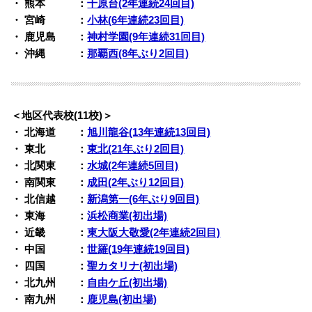
・ 熊本 ：
千原台(2年連続24回目)
・ 宮崎 ：
小林(6年連続23回目)
・ 鹿児島 ：
神村学園(9年連続31回目)
・ 沖縄 ：
那覇西(8年ぶり2回目)
＜地区代表校(11校)＞
・ 北海道 ：
旭川龍谷(13年連続13回目)
・ 東北 ：
東北(21年ぶり2回目)
・ 北関東 ：
水城(2年連続5回目)
・ 南関東 ：
成田(2年ぶり12回目)
・ 北信越 ：
新潟第一(6年ぶり9回目)
・ 東海 ：
浜松商業(初出場)
・ 近畿 ：
東大阪大敬愛(2年連続2回目)
・ 中国 ：
世羅(19年連続19回目)
・ 四国 ：
聖カタリナ(初出場)
・ 北九州 ：
自由ケ丘(初出場)
・ 南九州 ：
鹿児島(初出場)