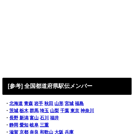
[参考] 全国都道府県駅伝メンバー
・
北海道
青森
岩手
秋田
山形
宮城
福島
・
茨城
栃木
群馬
埼玉
山梨
千葉
東京
神奈川
・
長野
新潟
富山
石川
福井
・
静岡
愛知
岐阜
三重
・
滋賀
京都
奈良
和歌山
大阪
兵庫