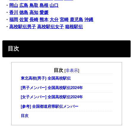
・
岡山
広島
鳥取
島根
山口
・
香川
徳島
高知
愛媛
・
福岡
佐賀
長崎
熊本
大分
宮崎
鹿児島
沖縄
・
高校駅伝男子
高校駅伝女子
箱根駅伝
目次
目次
[
非表示
]
東北高校(男子) 全国高校駅伝
[男子メンバー] 全国高校駅伝2024年
[女子メンバー] 全国高校駅伝2024年
[参考] 全国都道府県駅伝メンバー
目次