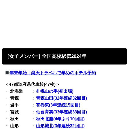
[女子メンバー] 全国高校駅伝2024年
年末年始｜楽天トラベルで早めのホテル予約
＜47都道府県代表校(47校)＞
・ 北海道 ：
札幌山の手(初出場)
・ 青森 ：
青森山田(32年連続32回目)
・ 岩手 ：
花巻東(3年連続15回目)
・ 宮城 ：
仙台育英(33年連続33回目)
・ 秋田 ：
秋田北鷹(4年ぶり10回目)
・ 山形 ：
山形城北(3年連続32回目)