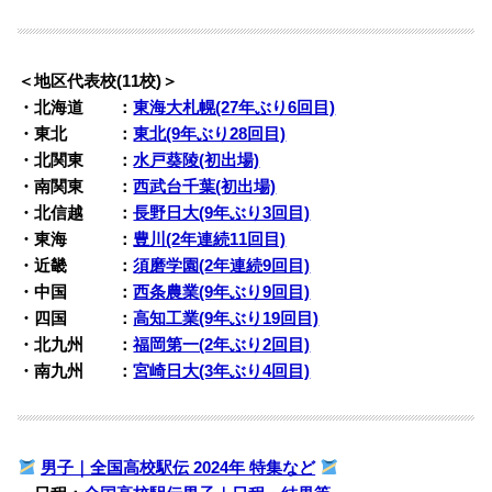
＜地区代表校(11校)＞
・北海道 ：
東海大札幌(27年ぶり6回目)
・東北 ：
東北(9年ぶり28回目)
・北関東 ：
水戸葵陵(初出場)
・南関東 ：
西武台千葉(初出場)
・北信越 ：
長野日大(9年ぶり3回目)
・東海 ：
豊川(2年連続11回目)
・近畿 ：
須磨学園(2年連続9回目)
・中国 ：
西条農業(9年ぶり9回目)
・四国 ：
高知工業(9年ぶり19回目)
・北九州 ：
福岡第一(2年ぶり2回目)
・南九州 ：
宮崎日大(3年ぶり4回目)
男子｜全国高校駅伝 2024年 特集など