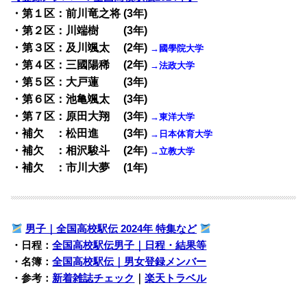
・第１区：前川竜之将 (3年)
・第２区：川端樹 (3年)
・第３区：及川颯太 (2年)
→國學院大学
・第４区：三國陽稀 (2年)
→法政大学
・第５区：大戸蓮 (3年)
・第６区：池亀颯太 (3年)
・第７区：原田大翔 (3年)
→東洋大学
・補欠 ：松田進 (3年)
→日本体育大学
・補欠 ：相沢駿斗 (2年)
→立教大学
・補欠 ：市川大夢 (1年)
男子｜全国高校駅伝 2024年 特集など
・日程：
全国高校駅伝男子
｜日程・結果等
・名簿：
全国高校駅伝｜男女登録メンバー
・参考：
新着雑誌チェック
｜
楽天トラベル