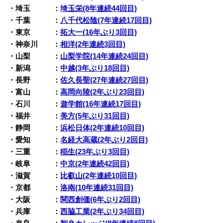
・埼玉 ：
埼玉栄(8年連続44回目)
・千葉 ：
八千代松陰(7年連続17回目)
・東京 ：
拓大一(16年ぶり3回目)
・神奈川 ：
相洋(2年連続3回目)
・山梨 ：
山梨学院(14年連続24回目)
・新潟 ：
中越(3年ぶり18回目)
・長野 ：
佐久長聖(27年連続27回目)
・富山 ：
高岡向陵(2年ぶり23回目)
・石川 ：
遊学館(16年連続17回目)
・福井 ：
美方(5年ぶり31回目)
・静岡 ：
浜松日体(2年連続10回目)
・愛知 ：
名経大高蔵(2年ぶり2回目)
・三重 ：
稲生(23年ぶり3回目)
・岐阜 ：
中京(2年連続42回目)
・滋賀 ：
比叡山(2年連続10回目)
・京都 ：
洛南(10年連続31回目)
・大阪 ：
関西創価(6年ぶり2回目)
・兵庫 ：
西脇工業(2年ぶり34回目)