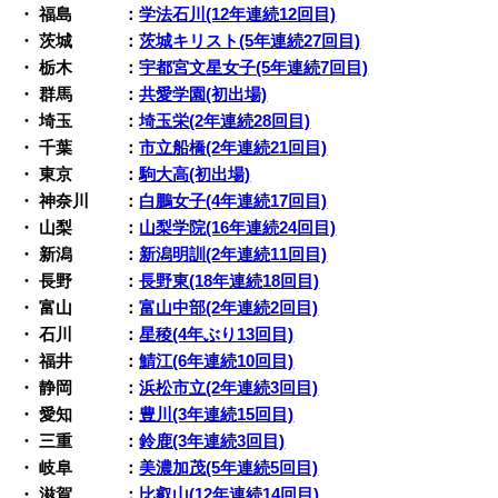
・ 福島 ：
学法石川(12年連続12回目)
・ 茨城 ：
茨城キリスト(5年連続27回目)
・ 栃木 ：
宇都宮文星女子(5年連続7回目)
・ 群馬 ：
共愛学園(初出場)
・ 埼玉 ：
埼玉栄(2年連続28回目)
・ 千葉 ：
市立船橋(2年連続21回目)
・ 東京 ：
駒大高(初出場)
・ 神奈川 ：
白鵬女子(4年連続17回目)
・ 山梨 ：
山梨学院(16年連続24回目)
・ 新潟 ：
新潟明訓(2年連続11回目)
・ 長野 ：
長野東(18年連続18回目)
・ 富山 ：
富山中部(2年連続2回目)
・ 石川 ：
星稜(4年ぶり13回目)
・ 福井 ：
鯖江(6年連続10回目)
・ 静岡 ：
浜松市立(2年連続3回目)
・ 愛知 ：
豊川(3年連続15回目)
・ 三重 ：
鈴鹿(3年連続3回目)
・ 岐阜 ：
美濃加茂(5年連続5回目)
・ 滋賀 ：
比叡山(12年連続14回目)