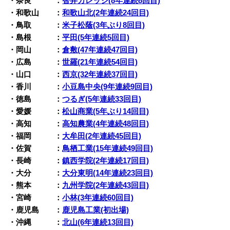
・奈良 ：
智弁カレッジ(8年連続8回目)
・和歌山 ：
和歌山北(2年連続24回目)
・鳥取 ：
米子松蔭(3年ぶり8回目)
・島根 ：
平田(5年連続5回目)
・岡山 ：
倉敷(47年連続47回目)
・広島 ：
世羅(21年連続54回目)
・山口 ：
西京(32年連続37回目)
・香川 ：
小豆島中央(9年連続9回目)
・徳島 ：
つるぎ(5年連続33回目)
・愛媛 ：
松山商業(5年ぶり14回目)
・高知 ：
高知農業(4年連続48回目)
・福岡 ：
大牟田(2年連続45回目)
・佐賀 ：
鳥栖工業(15年連続49回目)
・長崎 ：
鎮西学院(2年連続17回目)
・大分 ：
大分東明(14年連続23回目)
・熊本 ：
九州学院(2年連続43回目)
・宮崎 ：
小林(3年連続60回目)
・鹿児島 ：
鹿児島工業(初出場)
・沖縄 ：
北山(6年連続13回目)