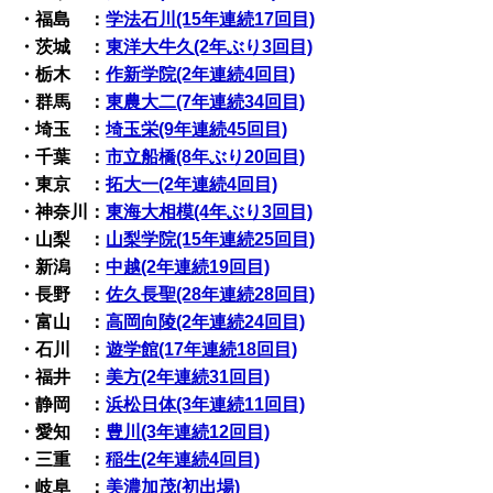
・福島 ：
学法石川(15年連続17回目)
・茨城 ：
東洋大牛久(2年ぶり3回目)
・栃木 ：
作新学院(2年連続4回目)
・群馬 ：
東農大二(7年連続34回目)
・埼玉 ：
埼玉栄(9年連続45回目)
・千葉 ：
市立船橋(8年ぶり20回目)
・東京 ：
拓大一(2年連続4回目)
・神奈川：
東海大相模(4年ぶり3回目)
・山梨 ：
山梨学院(15年連続25回目)
・新潟 ：
中越(2年連続19回目)
・長野 ：
佐久長聖(28年連続28回目)
・富山 ：
高岡向陵(2年連続24回目)
・石川 ：
遊学館(17年連続18回目)
・福井 ：
美方(2年連続31回目)
・静岡 ：
浜松日体(3年連続11回目)
・愛知 ：
豊川(3年連続12回目)
・三重 ：
稲生(2年連続4回目)
・岐阜 ：
美濃加茂(初出場)