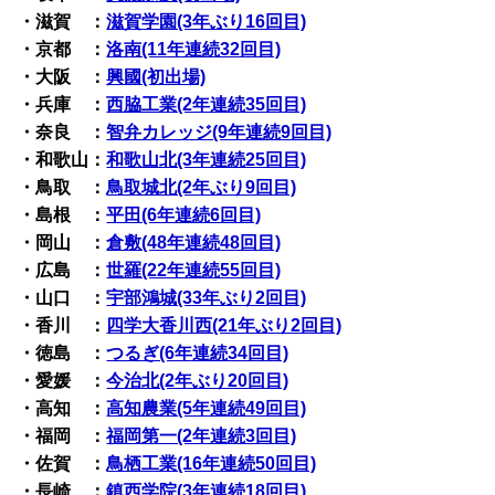
・滋賀 ：
滋賀学園(3年ぶり16回目)
・京都 ：
洛南(11年連続32回目)
・大阪 ：
興國(初出場)
・兵庫 ：
西脇工業(2年連続35回目)
・奈良 ：
智弁カレッジ(9年連続9回目)
・和歌山：
和歌山北(3年連続25回目)
・鳥取 ：
鳥取城北(2年ぶり9回目)
・島根 ：
平田(6年連続6回目)
・岡山 ：
倉敷(48年連続48回目)
・広島 ：
世羅(22年連続55回目)
・山口 ：
宇部鴻城(33年ぶり2回目)
・香川 ：
四学大香川西(21年ぶり2回目)
・徳島 ：
つるぎ(6年連続34回目)
・愛媛 ：
今治北(2年ぶり20回目)
・高知 ：
高知農業(5年連続49回目)
・福岡 ：
福岡第一(2年連続3回目)
・佐賀 ：
鳥栖工業(16年連続50回目)
・長崎 ：
鎮西学院(3年連続18回目)