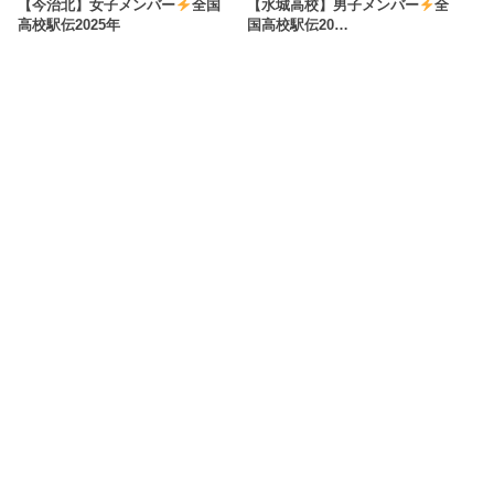
【今治北】女子メンバー
全国
【水城高校】男子メンバー
全
高校駅伝2025年
国高校駅伝20…