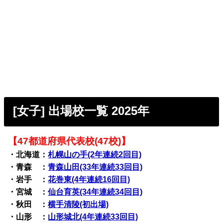
[女子] 出場校一覧 2025年
【47都道府県代表校(47校)】
・北海道：
札幌山の手(2年連続2回目)
・青森 ：
青森山田(33年連続33回目)
・岩手 ：
花巻東(4年連続16回目)
・宮城 ：
仙台育英(34年連続34回目)
・秋田 ：
横手清陵(初出場)
・山形 ：
山形城北(4年連続33回目)