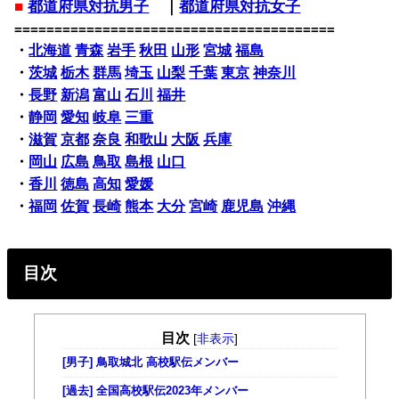
■
都道府県対抗男子
｜
都道府県対抗女子
========================================
・
北海道
青森
岩手
秋田
山形
宮城
福島
・
茨城
栃木
群馬
埼玉
山梨
千葉
東京
神奈川
・
長野
新潟
富山
石川
福井
・
静岡
愛知
岐阜
三重
・
滋賀
京都
奈良
和歌山
大阪
兵庫
・
岡山
広島
鳥取
島根
山口
・
香川
徳島
高知
愛媛
・
福岡
佐賀
長崎
熊本
大分
宮崎
鹿児島
沖縄
目次
目次
[
非表示
]
[男子] 鳥取城北 高校駅伝メンバー
[過去] 全国高校駅伝2023年メンバー