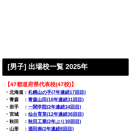
[男子] 出場校一覧 2025年
【47都道府県代表校(47校)】
・北海道：
札幌山の手(7年連続17回目)
・青森 ：
青森山田(10年連続31回目)
・岩手 ：
一関学院(2年連続34回目)
・宮城 ：
仙台育英(12年連続36回目)
・秋田 ：
秋田工業(2年ぶり30回目)
・山形 ：
酒田南(2年連続8回目)