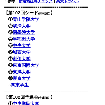
・参考：
新着雑誌等チェック
｜
楽天トラベル
========================================
【第102回シード
】
(前回順位)
①
青山学院大学
②
駒澤大学
③
國學院大学
④
早稲田大学
⑤
中央大学
⑥
城西大学
⑦
創価大学
⑧
東京国際大学
⑨
東洋大学
⑩
帝京大学
○
関東学生
========================================
【第102回予選会
】
(突破順位)
①
中央学院大学