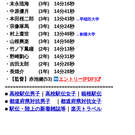
・末永琉海 (3年) 14分16秒
・中原優月 (3年) 14分41秒
・本田桜二郎 (3年) 13分43秒
→早稲田大学
・宗像琢馬 (3年) 14分24秒
・村上遵世 (3年) 13分49秒
→創価大学
・山根爽楽 (3年) 14分56秒
・竹ノ下鳳瞳 (2年) 14分13秒
・野崎劉心 (2年) 14分31秒
・吉田太郎 (2年) 14分26秒
・長煌介 (1年) 14分28秒
・【監督】赤池健(53)
エントリー[PDF]
========================================
■
高校駅伝男子
｜
高校駅伝女子
｜
箱根駅伝
■
都道府県対抗男子
｜
都道府県対抗女子
■
駅伝・陸上の新着雑誌等
｜
楽天トラベル