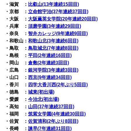
・滋賀 ：
比叡山(13年連続15回目)
・京都 ：
立命館宇治(37年連続37回目)
・大阪 ：
大阪薫英女学院(20年連続20回目)
・兵庫 ：
須磨学園(3年連続29回目)
・奈良 ：
智弁カレッジ(9年連続9回目)
・和歌山：
和歌山北(3年連続6回目)
・鳥取 ：
鳥取城北(7年連続8回目)
・島根 ：
平田(2年連続16回目)
・岡山 ：
倉敷(2年連続3回目)
・広島 ：
銀河学院(3年連続3回目)
・山口 ：
西京(9年連続34回目)
・香川 ：
四学大香川西(2年ぶり5回目)
・徳島 ：
城東(初出場)
・愛媛 ：
今治北(初出場)
・高知 ：
山田(37年連続37回目)
・福岡 ：
筑紫女学園(4年連続30回目)
・佐賀 ：
佐賀清和(2年ぶり8回目)
・長崎 ：
諫早(7年連続31回目)