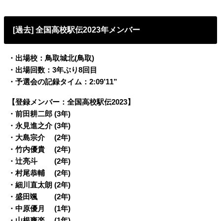
[過去] 全国高校駅伝2023年メンバー
・出場校：鳥取城北(鳥取)
・出場回数：3年ぶり8回目
・予選会の記録タイム：2:09’11”
【登録メンバー：全国高校駅伝2023】
・前田耕二郎 (3年)
・永見進之介 (3年)
・大島宗介 (2年)
・竹内優貴 (2年)
・辻亮斗 (2年)
・村尾恭輔 (2年)
・細川直太朗 (2年)
・盛田颯 (2年)
・中原優月 (1年)
・山根爽楽 (1年)