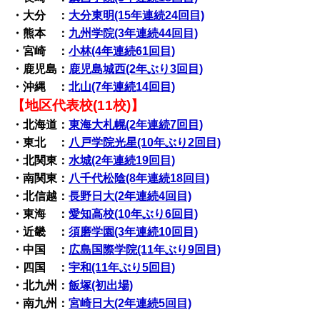
・大分 ：
大分東明(15年連続24回目)
・熊本 ：
九州学院(3年連続44回目)
・宮崎 ：
小林(4年連続61回目)
・鹿児島：
鹿児島城西(2年ぶり3回目)
・沖縄 ：
北山(7年連続14回目)
【地区代表校(11校)】
・北海道：
東海大札幌(2年連続7回目)
・東北 ：
八戸学院光星(10年ぶり2回目)
・北関東：
水城(2年連続19回目)
・南関東：
八千代松陰(8年連続18回目)
・北信越：
長野日大(2年連続4回目)
・東海 ：
愛知高校(10年ぶり6回目)
・近畿 ：
須磨学園(3年連続10回目)
・中国 ：
広島国際学院(11年ぶり9回目)
・四国 ：
宇和(11年ぶり5回目)
・北九州：
飯塚(初出場)
・南九州：
宮崎日大(2年連続5回目)