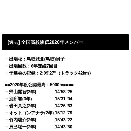
[過去] 全国高校駅伝2020年メンバー
・出場校：鳥取城北(鳥取)男子
・出場回数：6年連続7回目
・予選会の記録：2:09’27″（トラック42km）
==2020年度公認最高：5000m====
・帰山開智(3年) 14’58″25
・別所響(3年) 15’31″04
・岩田真之(2年) 14’26″63
・オットゴンアナラ(2年) 15’12″79
・竹内駿介(2年) 15’43″22
・辰己堪一(2年) 14’43″50