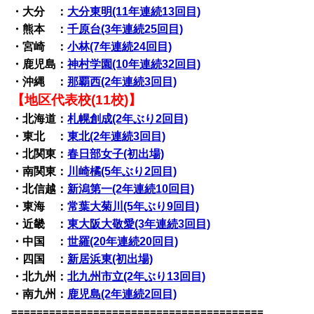
・大分 ：
大分東明(11年連続13回目)
・熊本 ：
千原台(3年連続25回目)
・宮崎 ：
小林(7年連続24回目)
・鹿児島：
神村学園(10年連続32回目)
・沖縄 ：
那覇西(2年連続3回目)
【地区代表校(11校)】
・北海道：
札幌創成(2年ぶり2回目)
・東北 ：
東北(2年連続3回目)
・北関東：
春日部女子(初出場)
・南関東：
川崎橘(5年ぶり2回目)
・北信越：
新潟第一(2年連続10回目)
・東海 ：
常葉大菊川(5年ぶり9回目)
・近畿 ：
東大阪大敬愛(3年連続3回目)
・中国 ：
世羅(20年連続20回目)
・四国 ：
新居浜東(初出場)
・北九州：
北九州市立(2年ぶり13回目)
・南九州：
鹿児島(2年連続2回目)
========================================