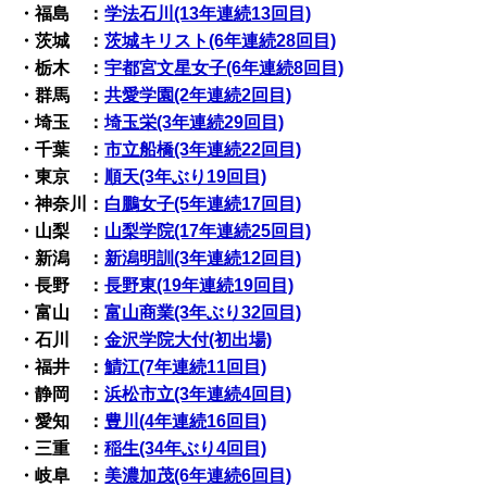
・福島 ：
学法石川(13年連続13回目)
・茨城 ：
茨城キリスト(6年連続28回目)
・栃木 ：
宇都宮文星女子(6年連続8回目)
・群馬 ：
共愛学園(2年連続2回目)
・埼玉 ：
埼玉栄(3年連続29回目)
・千葉 ：
市立船橋(3年連続22回目)
・東京 ：
順天(3年ぶり19回目)
・神奈川：
白鵬女子(5年連続17回目)
・山梨 ：
山梨学院(17年連続25回目)
・新潟 ：
新潟明訓(3年連続12回目)
・長野 ：
長野東(19年連続19回目)
・富山 ：
富山商業(3年ぶり32回目)
・石川 ：
金沢学院大付(初出場)
・福井 ：
鯖江(7年連続11回目)
・静岡 ：
浜松市立(3年連続4回目)
・愛知 ：
豊川(4年連続16回目)
・三重 ：
稲生(34年ぶり4回目)
・岐阜 ：
美濃加茂(6年連続6回目)