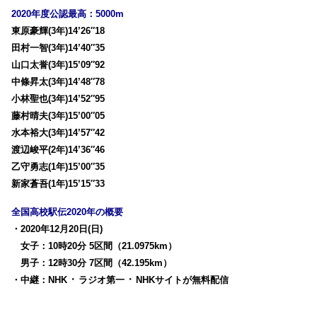
2020年度公認最高：5000m
東原豪輝(3年)14’26″18
田村一智(3年)14’40″35
山口太誉(3年)15’09″92
中條昇太(3年)14’48″78
小林聖也(3年)14’52″95
藤村晴夫(3年)15’00″05
水本裕大(3年)14’57″42
渡辺峻平(2年)14’36″46
乙守勇志(1年)15’00″35
新家蒼吾(1年)15’15″33
全国高校駅伝2020年の概要
・2020年12月20日(日)
女子：10時20分 5区間（21.0975km）
男子：12時30分 7区間（42.195km）
・
・
・中継：NHK
ラジオ第一
NHKサイトが無料配信