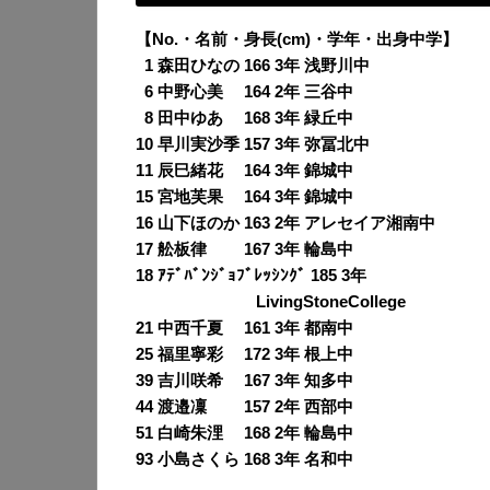
【No.・名前・身長(cm)・学年・出身中学】
0
1 森田ひなの 166 3年 浅野川中
0
6 中野心美 164 2年 三谷中
0
8 田中ゆあ 168 3年 緑丘中
10 早川実沙季 157 3年 弥冨北中
11 辰巳緒花 164 3年 錦城中
15 宮地芙果 164 3年 錦城中
16 山下ほのか 163 2年 アレセイア湘南中
17 舩板律 167 3年 輪島中
18 ｱﾃﾞﾊﾞﾝｼﾞｮﾌﾞﾚｯｼﾝｸﾞ 185 3年
18
LivingStoneCollege
21 中西千夏 161 3年 都南中
25 福里寧彩 172 3年 根上中
39 吉川咲希 167 3年 知多中
44 渡邉凜 157 2年 西部中
51 白崎朱浬 168 2年 輪島中
93 小島さくら 168 3年 名和中