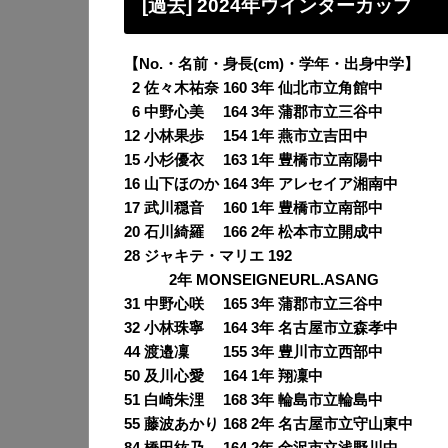
[過去] 2024年ウインターカップ
【No.・名前・身長(cm)・学年・出身中学】
0
2 佐々木祐奈 160 3年 仙北市立角館中
0
6 中野心美 164 3年 蒲郡市立三谷中
12 小林果歩 154 1年 燕市立吉田中
15 小杉優衣 163 1年 豊橋市立南陽中
16 山下ほのか 164 3年 アレセイア湘南中
17 武川穏音 160 1年 豊橋市立南部中
20 石川綺羅 166 2年 松本市立開成中
28 ジャキテ・マリエ 192
2年 MONSEIGNEURL.ASANG
31 中野心咲 165 3年 蒲郡市立三谷中
32 小林珠寧 164 3年 名古屋市立森孝中
44 渡邉凜 155 3年 豊川市立西部中
50 及川心愛 164 1年 翔凜中
51 白崎朱浬 168 3年 輪島市立輪島中
55 藤波あかり 168 2年 名古屋市立守山東中
84 橋田紘乃 164 2年 金沢市立浅野川中