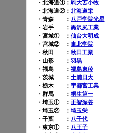
・北海道①：
駒大苫小牧
・北海道②：
北海道栄
・青森 ：
八戸学院光星
・岩手 ：
黒沢尻工業
・宮城① ：
仙台大明成
・宮城② ：
東北学院
・秋田 ：
秋田工業
・山形 ：
羽黒
・福島 ：
福島東稜
・茨城 ：
土浦日大
・栃木 ：
宇都宮工業
・群馬 ：
桐生第一
・埼玉① ：
正智深谷
・埼玉② ：
埼玉栄
・千葉 ：
八千代
・東京① ：
八王子