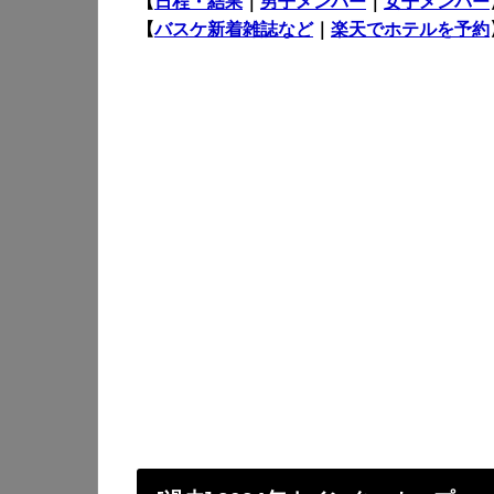
【
日程・結果
｜
男子メンバー
｜
女子メンバー
【
バスケ新着雑誌など
｜
楽天でホテルを予約