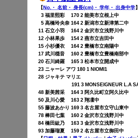
【
No.・ 名前・ 身長(cm)・ 学年・ 出身中学
0
3 福里熙彩 170 2 能美市立根上中
0
5 高橋玲央奈 164 2 新潟市立新津第二中
11 石立小羽 164 2 金沢市立浅野川中
12 小林果歩 154 2 燕市立吉田中
15 小杉優衣 164 2 豊橋市立南陽中
17 武川穏音 160 2 豊橋市立豊橋南部中
20 石川綺羅 165 3 松本市立開成中
23 ニャーレ アワ 180 1 NIOMI1
28 ジャキテ マリエ
191 3 MONSEIGNEUR L.A S
48 新美茜采 164 3 阿久比町立阿久比中
50 及川心愛 163 2 翔凜中
55 藤波あかり 169 3 名古屋市立守山東中
78 棒田七葉 160 2 金沢市立浅野川中
84 橋田紘乃 163 3 金沢市立浅野川中
93 加藤瑠夏 159 2 名古屋市立御田中