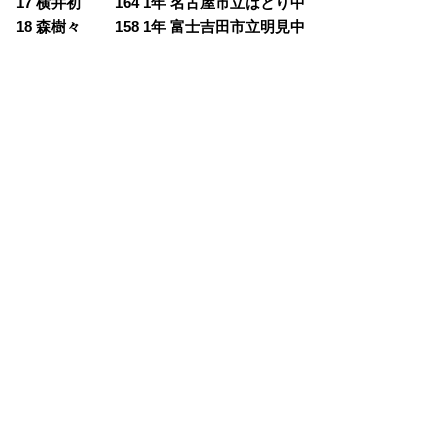
17 横井初 164 1年 名古屋市立はとり中
18 森樹々 158 1年 富士吉田市立明見中