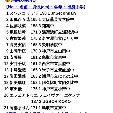
【
No.・ 名前・ 身長(cm)・ 学年・ 出身中学
】
0
1 ヌワンコ チデラ 190 1 Jr.Secondary
0
2 田尻百々花 165 1 大阪薫英女学院中
0
4 佐藤咲菜 158 3 翔凛中
0
5 坂根紡希 171 3 湯梨浜町立湯梨浜中
0
6 古賀姫莉 175 3 名古屋市立はとり中
0
7 高見実佑 165 3 賢明学院中
0
9 山岡千桜 170 3 神戸市立山田中
11 安藤玲 181 2 鳥取市立東中
12 実井千紘 161 2 西宮市立浜脇中
13 中澤愛杷 165 3 米子市立箕蚊屋中
17 岩田陽菜 163 2 瀬戸市立にじの丘中
18 新美璃紅 158 1 阿久比町立阿久比中
19 濱田優 175 1 神戸市立小部中
20 エフェアドゥエ フェイヴァー エケメナ
187 2 UGBORIKOKO
21 阿部まりん 171 1 鳥取市立東中