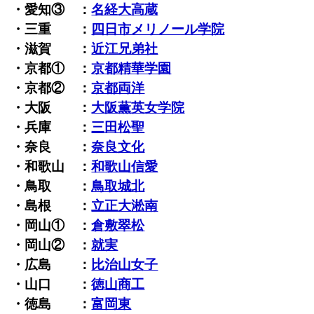
・愛知③ ：
名経大高蔵
・三重 ：
四日市メリノール学院
・滋賀 ：
近江兄弟社
・京都① ：
京都精華学園
・京都② ：
京都両洋
・大阪 ：
大阪薫英女学院
・兵庫 ：
三田松聖
・奈良 ：
奈良文化
・和歌山 ：
和歌山信愛
・鳥取 ：
鳥取城北
・島根 ：
立正大淞南
・岡山① ：
倉敷翠松
・岡山② ：
就実
・広島 ：
比治山女子
・山口 ：
徳山商工
・徳島 ：
富岡東