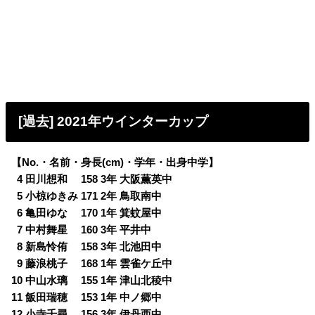
[過去] 2021年ウインターカップ
【No.・名前・身長(cm)・学年・出身中学】
0
4 田川想和 158 3年 大阪薫英中
0
5 小椋ゆきみ 171 2年 鳥取南中
0
6 亀田ゆな 170 1年 箕蚊屋中
0
7 中村舞星 160 3年 平井中
0
8 新島怜侑 158 3年 北池田中
0
9 藤浪桃子 168 1年 雲雀ケ丘中
10 中山水璃 155 1年 津山北稜中
11 飯田瑞穂 153 1年 中ノ郷中
12 小寺千尋 156 3年 伊丹西中