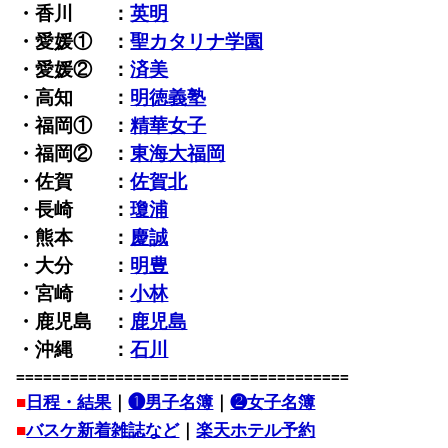
・香川 ：
英明
・愛媛① ：
聖カタリナ学園
・愛媛② ：
済美
・高知 ：
明徳義塾
・福岡① ：
精華女子
・福岡② ：
東海大福岡
・佐賀 ：
佐賀北
・長崎 ：
瓊浦
・熊本 ：
慶誠
・大分 ：
明豊
・宮崎 ：
小林
・鹿児島 ：
鹿児島
・沖縄 ：
石川
=====================================
■
日程・結果
｜
❶男子名簿
｜
❷女子名簿
■
バスケ新着雑誌など
｜
楽天ホテル予約