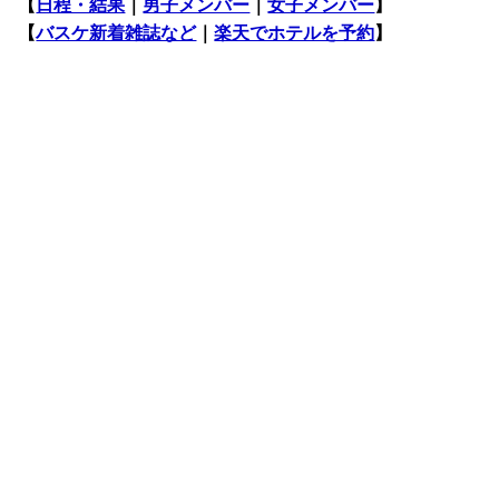
【
日程・結果
｜
男子メンバー
｜
女子メンバー
】
【
バスケ新着雑誌など
｜
楽天でホテルを予約
】