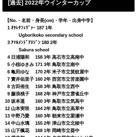
[過去] 2022年ウインターカップ
【No.・名前・身長(cm)・学年・出身中学】
0
1 ｵﾔﾚﾀﾌｪｳﾞｧｰ 187 1年
・・
Ugborikoko secondary school
0
3 ｱﾏﾙﾒﾝﾄﾞｱﾇｼﾞﾝ 180 2年
・・
Sakura school
0
4 日浦陽和 158 3年 高石市立高南中
0
5 小椋ゆきみ 171 3年 鳥取市立南中
0
6 亀田ゆな 170 2年 米子市立箕蚊屋中
0
7 實井佑里子 160 2年 西宮市立苦楽園中
0
8 古田侑生 158 3年 鳥取市立西中
0
9 藤浪桃子 168 2年 神戸市立雲雀丘中
10 坂本遥 160 3年 鳥取市立気高中
12 山本実咲 164 2年 鳥取市立高草中
13 中野乃愛 160 3年 朝来市立梁瀬中
14 中山水璃 155 2年 津山市立北稜中
15 山下楓花 168 1年 岡崎市立葵中