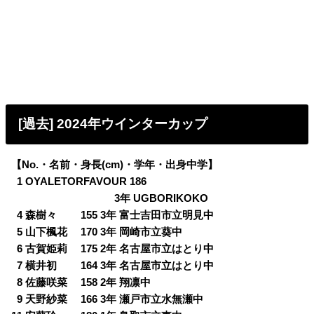
[過去] 2024年ウインターカップ
【No.・名前・身長(cm)・学年・出身中学】
0
1 OYALETORFAVOUR 186
3年 UGBORIKOKO
0
4 森樹々 155 3年 富士吉田市立明見中
0
5 山下楓花 170 3年 岡崎市立葵中
0
6 古賀姫莉 175 2年 名古屋市立はとり中
0
7 横井初 164 3年 名古屋市立はとり中
0
8 佐藤咲菜 158 2年 翔凛中
0
9 天野紗菜 166 3年 瀬戸市立水無瀬中