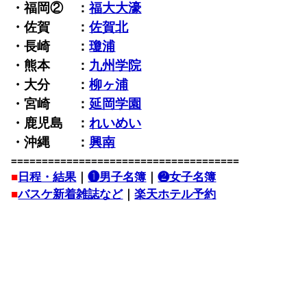
・福岡② ：
福大大濠
・佐賀 ：
佐賀北
・長崎 ：
瓊浦
・熊本 ：
九州学院
・大分 ：
柳ヶ浦
・宮崎 ：
延岡学園
・鹿児島 ：
れいめい
・沖縄 ：
興南
=====================================
■
日程・結果
｜
❶男子名簿
｜
❷女子名簿
■
バスケ新着雑誌など
｜
楽天ホテル予約