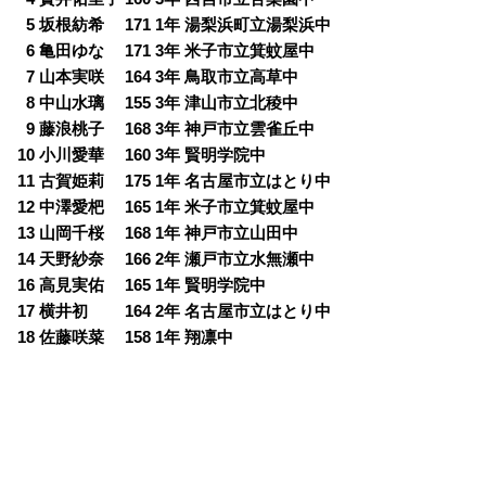
0
5 坂根紡希 171 1年 湯梨浜町立湯梨浜中
0
6 亀田ゆな 171 3年 米子市立箕蚊屋中
0
7 山本実咲 164 3年 鳥取市立高草中
0
8 中山水璃 155 3年 津山市立北稜中
0
9 藤浪桃子 168 3年 神戸市立雲雀丘中
10 小川愛華 160 3年 賢明学院中
11 古賀姫莉 175 1年 名古屋市立はとり中
12 中澤愛杷 165 1年 米子市立箕蚊屋中
13 山岡千桜 168 1年 神戸市立山田中
14 天野紗奈 166 2年 瀬戸市立水無瀬中
16 高見実佑 165 1年 賢明学院中
17 横井初 164 2年 名古屋市立はとり中
18 佐藤咲菜 158 1年 翔凛中