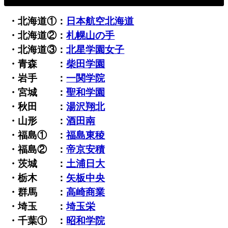
・北海道①：
日本航空北海道
・北海道②：
札幌山の手
・北海道③：
北星学園女子
・青森 ：
柴田学園
・岩手 ：
一関学院
・宮城 ：
聖和学園
・秋田 ：
湯沢翔北
・山形 ：
酒田南
・福島① ：
福島東稜
・福島② ：
帝京安積
・茨城 ：
土浦日大
・栃木 ：
矢板中央
・群馬 ：
高崎商業
・埼玉 ：
埼玉栄
・千葉① ：
昭和学院