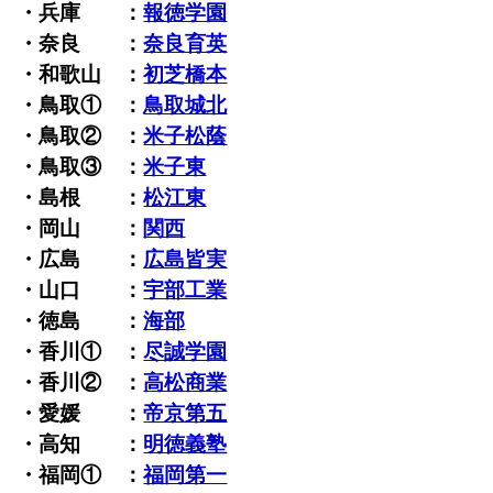
・兵庫 ：
報徳学園
・奈良 ：
奈良育英
・和歌山 ：
初芝橋本
・鳥取① ：
鳥取城北
・鳥取② ：
米子松蔭
・鳥取③ ：
米子東
・島根 ：
松江東
・岡山 ：
関西
・広島 ：
広島皆実
・山口 ：
宇部工業
・徳島 ：
海部
・香川① ：
尽誠学園
・香川② ：
高松商業
・愛媛 ：
帝京第五
・高知 ：
明徳義塾
・福岡① ：
福岡第一