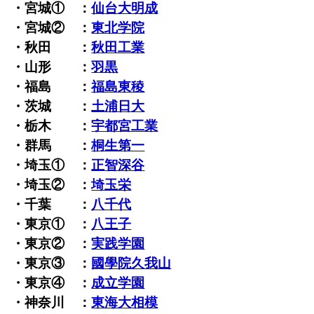
・宮城① ：
仙台大明成
・宮城② ：
東北学院
・秋田 ：
秋田工業
・山形 ：
羽黒
・福島 ：
福島東稜
・茨城 ：
土浦日大
・栃木 ：
宇都宮工業
・群馬 ：
桐生第一
・埼玉① ：
正智深谷
・埼玉② ：
埼玉栄
・千葉 ：
八千代
・東京① ：
八王子
・東京② ：
実践学園
・東京③ ：
國學院久我山
・東京④ ：
成立学園
・神奈川 ：
東海大相模