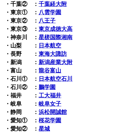
・千葉② ：
千葉経大附
・東京① ：
八雲学園
・東京② ：
八王子
・東京③ ：
東京成徳大高
・神奈川 ：
星槎国際湘南
・山梨 ：
日本航空
・長野 ：
東海大諏訪
・新潟 ：
新潟産業大附
・富山 ：
龍谷富山
・石川① ：
日本航空石川
・石川② ：
鵬学園
・福井 ：
工大福井
・岐阜 ：
岐阜女子
・静岡 ：
浜松開誠館
・愛知① ：
桜花学園
・愛知② ：
星城