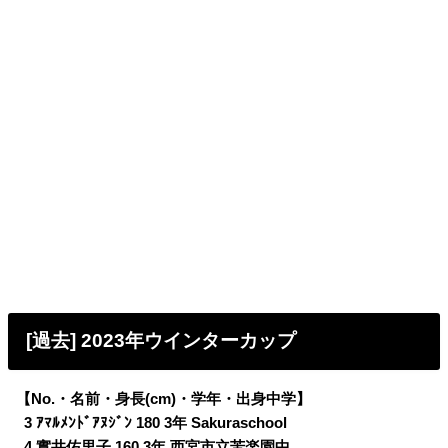
[過去] 2023年ウインターカップ
【No.・名前・身長(cm)・学年・出身中学】
0
3 ｱﾏﾙﾒﾝﾄﾞｱﾇｼﾞﾝ 180 3年 Sakuraschool
0
4 實井佑里子 160 3年 西宮市立苦楽園中