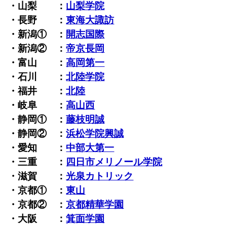
・山梨 ：
山梨学院
・長野 ：
東海大諏訪
・新潟① ：
開志国際
・新潟② ：
帝京長岡
・富山 ：
高岡第一
・石川 ：
北陸学院
・福井 ：
北陸
・岐阜 ：
高山西
・静岡① ：
藤枝明誠
・静岡② ：
浜松学院興誠
・愛知 ：
中部大第一
・三重 ：
四日市メリノール学院
・滋賀 ：
光泉カトリック
・京都① ：
東山
・京都② ：
京都精華学園
・大阪 ：
箕面学園