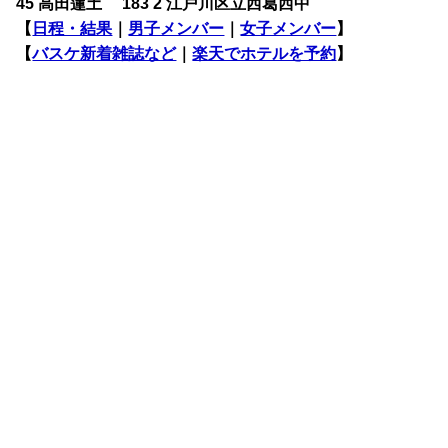
45 高田蓮土 183 2 江戸川区立西葛西中
【
日程・結果
｜
男子メンバー
｜
女子メンバー
】
【
バスケ新着雑誌など
｜
楽天でホテルを予約
】