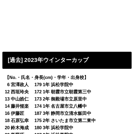
[過去] 2023年ウインターカップ
【No.・氏名・身長(cm)・学年・出身校】
0
6 宮澤政人 179 1年 浜松学院中
12 西垣玲央 172 1年 朝霞市立朝霞第三中
13 中山皓仁 173 2年 御殿場市立原里中
14 藤井惺楽 174 1年 名古屋市立八幡中
16 伊藤匠 187 3年 静岡市立清水飯田中
18 石原弘幸 175 2年 さいたま市立第二東中
20 鈴木海成 180 3年 浜松学院中