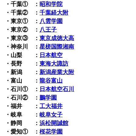
・千葉① ：
昭和学院
・千葉② ：
千葉経大附
・東京① ：
八雲学園
・東京② ：
八王子
・東京③ ：
東京成徳大高
・神奈川 ：
星槎国際湘南
・山梨 ：
日本航空
・長野 ：
東海大諏訪
・新潟 ：
新潟産業大附
・富山 ：
龍谷富山
・石川① ：
日本航空石川
・石川② ：
鵬学園
・福井 ：
工大福井
・岐阜 ：
岐阜女子
・静岡 ：
浜松開誠館
・愛知① ：
桜花学園