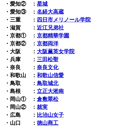
・愛知② ：
星城
・愛知③ ：
名経大高蔵
・三重 ：
四日市メリノール学院
・滋賀 ：
近江兄弟社
・京都① ：
京都精華学園
・京都② ：
京都両洋
・大阪 ：
大阪薫英女学院
・兵庫 ：
三田松聖
・奈良 ：
奈良文化
・和歌山 ：
和歌山信愛
・鳥取 ：
鳥取城北
・島根 ：
立正大淞南
・岡山① ：
倉敷翠松
・岡山② ：
就実
・広島 ：
比治山女子
・山口 ：
徳山商工