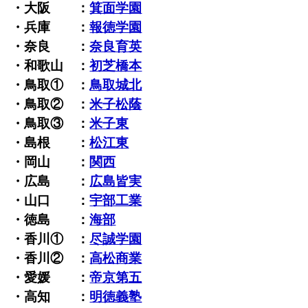
・大阪 ：
箕面学園
・兵庫 ：
報徳学園
・奈良 ：
奈良育英
・和歌山 ：
初芝橋本
・鳥取① ：
鳥取城北
・鳥取② ：
米子松蔭
・鳥取③ ：
米子東
・島根 ：
松江東
・岡山 ：
関西
・広島 ：
広島皆実
・山口 ：
宇部工業
・徳島 ：
海部
・香川① ：
尽誠学園
・香川② ：
高松商業
・愛媛 ：
帝京第五
・高知 ：
明徳義塾