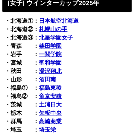
[女子] ウインターカップ2025年
・北海道①：
日本航空北海道
・北海道②：
札幌山の手
・北海道③：
北星学園女子
・青森 ：
柴田学園
・岩手 ：
一関学院
・宮城 ：
聖和学園
・秋田 ：
湯沢翔北
・山形 ：
酒田南
・福島① ：
福島東稜
・福島② ：
帝京安積
・茨城 ：
土浦日大
・栃木 ：
矢板中央
・群馬 ：
高崎商業
・埼玉 ：
埼玉栄