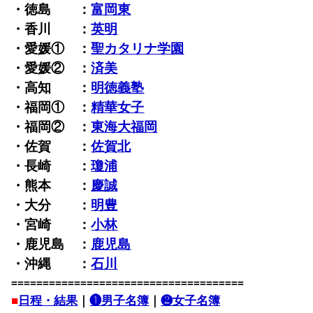
・徳島 ：
富岡東
・香川 ：
英明
・愛媛① ：
聖カタリナ学園
・愛媛② ：
済美
・高知 ：
明徳義塾
・福岡① ：
精華女子
・福岡② ：
東海大福岡
・佐賀 ：
佐賀北
・長崎 ：
瓊浦
・熊本 ：
慶誠
・大分 ：
明豊
・宮崎 ：
小林
・鹿児島 ：
鹿児島
・沖縄 ：
石川
=====================================
■
日程・結果
｜
❶男子名簿
｜
❷女子名簿