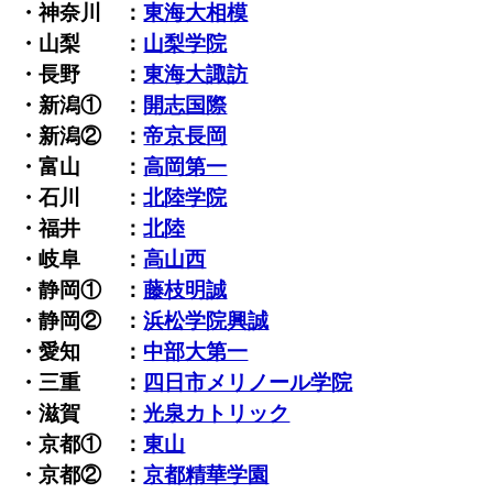
・神奈川 ：
東海大相模
・山梨 ：
山梨学院
・長野 ：
東海大諏訪
・新潟① ：
開志国際
・新潟② ：
帝京長岡
・富山 ：
高岡第一
・石川 ：
北陸学院
・福井 ：
北陸
・岐阜 ：
高山西
・静岡① ：
藤枝明誠
・静岡② ：
浜松学院興誠
・愛知 ：
中部大第一
・三重 ：
四日市メリノール学院
・滋賀 ：
光泉カトリック
・京都① ：
東山
・京都② ：
京都精華学園