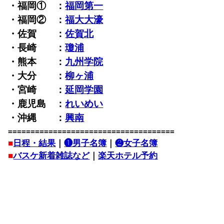
・福岡① ：
福岡第一
・福岡② ：
福大大濠
・佐賀 ：
佐賀北
・長崎 ：
瓊浦
・熊本 ：
九州学院
・大分 ：
柳ヶ浦
・宮崎 ：
延岡学園
・鹿児島 ：
れいめい
・沖縄 ：
興南
=====================================
■
日程・結果
｜
❶男子名簿
｜
❷女子名簿
■
バスケ新着雑誌など
｜
楽天ホテル予約