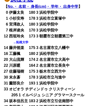
【
No.・ 名前・ 身長(cm)・ 学年・ 出身中学
】
0
0 伊藤太良 180 3 浜松学院中
0
1 小杉安寿 178 3 浜松市立富塚中
0
6 宮澤政人 180 3 浜松学院中
0
7 根岸凌央 170 3 浜松学院中
12 西垣玲央 173 3 朝霞市立朝霞第三中
→拓殖大学
14 藤井惺楽 175 3 名古屋市立八幡中
16 工藤楓 180 2 浜松学院中
20 大山流輝 174 2 名古屋市立大高中
22 川原暖 164 2 名古屋市立長良中
27 佐藤瑞樹 175 3 栃木市立西方中
30 末永蒼 178 3 浜松市立与進中
31 薗部良介 193 1 浜松学院中
33 オビオラ チディンドゥ クリスティーン
205 1 イルベジュ シニア グラマースクール
34 坂本佳呂主 183 2 浜松市立引佐南部中