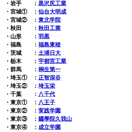
・岩手 ：
黒沢尻工業
・宮城① ：
仙台大明成
・宮城② ：
東北学院
・秋田 ：
秋田工業
・山形 ：
羽黒
・福島 ：
福島東稜
・茨城 ：
土浦日大
・栃木 ：
宇都宮工業
・群馬 ：
桐生第一
・埼玉① ：
正智深谷
・埼玉② ：
埼玉栄
・千葉 ：
八千代
・東京① ：
八王子
・東京② ：
実践学園
・東京③ ：
國學院久我山
・東京④ ：
成立学園