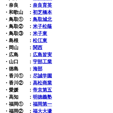
・奈良 ：
奈良育英
・和歌山 ：
初芝橋本
・鳥取① ：
鳥取城北
・鳥取② ：
米子松蔭
・鳥取③ ：
米子東
・島根 ：
松江東
・岡山 ：
関西
・広島 ：
広島皆実
・山口 ：
宇部工業
・徳島 ：
海部
・香川① ：
尽誠学園
・香川② ：
高松商業
・愛媛 ：
帝京第五
・高知 ：
明徳義塾
・福岡① ：
福岡第一
・福岡② ：
福大大濠