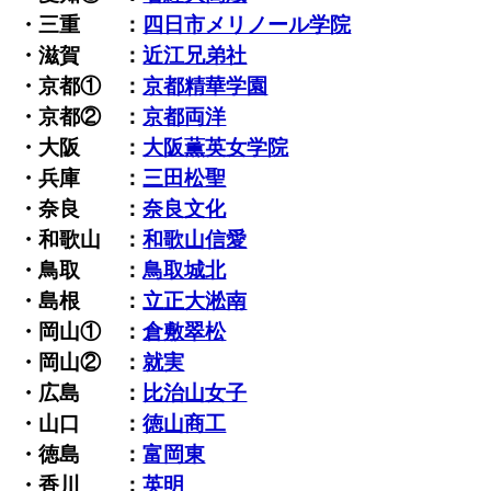
・三重 ：
四日市メリノール学院
・滋賀 ：
近江兄弟社
・京都① ：
京都精華学園
・京都② ：
京都両洋
・大阪 ：
大阪薫英女学院
・兵庫 ：
三田松聖
・奈良 ：
奈良文化
・和歌山 ：
和歌山信愛
・鳥取 ：
鳥取城北
・島根 ：
立正大淞南
・岡山① ：
倉敷翠松
・岡山② ：
就実
・広島 ：
比治山女子
・山口 ：
徳山商工
・徳島 ：
富岡東
・香川 ：
英明