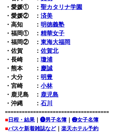
・愛媛① ：
聖カタリナ学園
・愛媛② ：
済美
・高知 ：
明徳義塾
・福岡① ：
精華女子
・福岡② ：
東海大福岡
・佐賀 ：
佐賀北
・長崎 ：
瓊浦
・熊本 ：
慶誠
・大分 ：
明豊
・宮崎 ：
小林
・鹿児島 ：
鹿児島
・沖縄 ：
石川
=====================================
■
日程・結果
｜
❶男子名簿
｜
❷女子名簿
■
バスケ新着雑誌など
｜
楽天ホテル予約