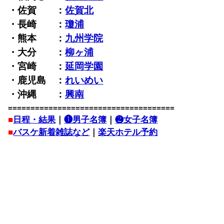
・佐賀 ：
佐賀北
・長崎 ：
瓊浦
・熊本 ：
九州学院
・大分 ：
柳ヶ浦
・宮崎 ：
延岡学園
・鹿児島 ：
れいめい
・沖縄 ：
興南
=====================================
■
日程・結果
｜
❶男子名簿
｜
❷女子名簿
■
バスケ新着雑誌など
｜
楽天ホテル予約