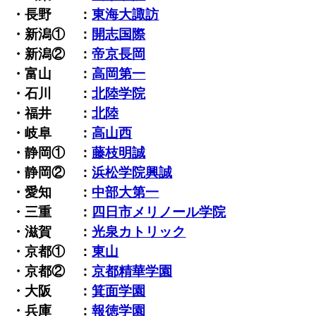
・長野 ：
東海大諏訪
・新潟① ：
開志国際
・新潟② ：
帝京長岡
・富山 ：
高岡第一
・石川 ：
北陸学院
・福井 ：
北陸
・岐阜 ：
高山西
・静岡① ：
藤枝明誠
・静岡② ：
浜松学院興誠
・愛知 ：
中部大第一
・三重 ：
四日市メリノール学院
・滋賀 ：
光泉カトリック
・京都① ：
東山
・京都② ：
京都精華学園
・大阪 ：
箕面学園
・兵庫 ：
報徳学園