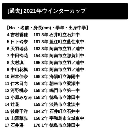
[過去] 2021年ウインターカップ
【No.・名前・身長(cm)・学年・出身中学】
0
4 吉村香穂 161 3年 石井町立石井中
0
5 日下玲奈 161 3年 藍住町立藍住東中
0
6 天羽瑞葵 163 3年 阿南市立羽ノ浦中
0
7 中田怜花 154 3年 阿南市立那賀川中
0
8 大村凜 165 3年 阿南市立羽ノ浦中
0
9 中山花楓 161 3年 阿南市立羽ノ浦中
10 岸本佳奈 168 3年 海陽町立海陽中
11 仁木日向 156 3年 朝来市立梁瀬中
12 河野桃奈 158 3年 鳴門市立第一中
13 小原みなみ 158 2年 徳島市立津田中
14 辻花 159 2年 淡路市立北淡中
15 後藤千洋 164 2年 石井町立石井中
16 山添華歩 156 2年 宇和島市立城東中
17 石井遥 170 1年 徳島市立津田中