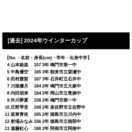
[過去] 2024年ウインターカップ
【No.・名前・身長(cm)・学年・出身中学】
0
4 山本姫楽 157 3年 鳴門市第一中
0
5 中島優空 165 3年 朝来市立梁瀬中
0
6 田村愛梨 167 3年 石井町立石井中
0
7 川畑優月 164 2年 鳴門市立大麻中
0
8 内田胡来 164 2年 岡山市立竜操中
0
9 外川夢夏 158 2年 鳴門市第一中
10 庄野琴音 169 2年 泉佐野市立佐野中
11 坂東青依 165 2年 徳島市立川内中
12 射場みなみ 156 2年 徳島市立南部中
13 遠藤虹心 168 2年 阿南市立阿南中