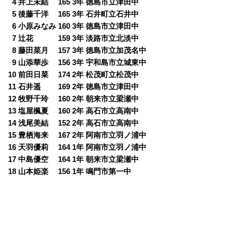
0
4 井上未結 165 3年 徳島市立津田中
0
5 後藤千洋 165 3年 石井町立石井中
0
6 小原みなみ 160 3年 徳島市立津田中
0
7 辻花 159 3年 淡路市立北淡中
0
8 藤田菜月 157 3年 徳島市立加茂名中
0
9 山添華歩 156 3年 宇和島市立城東中
10 前田日菜 174 2年 松茂町立松茂中
11 石井遥 169 2年 徳島市立津田中
12 牧野千玲 160 2年 朝来市立梁瀬中
13 塩屋楓夏 160 2年 高石市立高南中
14 浅尾美結 152 2年 高石市立高南中
15 豊栖海来 167 2年 阿南市立羽ノ浦中
16 天羽優莉 164 1年 阿南市立羽ノ浦中
17 中島優空 164 1年 朝来市立梁瀬中
18 山本姫楽 156 1年 鳴門市第一中