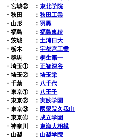
・宮城② ：
東北学院
・秋田 ：
秋田工業
・山形 ：
羽黒
・福島 ：
福島東稜
・茨城 ：
土浦日大
・栃木 ：
宇都宮工業
・群馬 ：
桐生第一
・埼玉① ：
正智深谷
・埼玉② ：
埼玉栄
・千葉 ：
八千代
・東京① ：
八王子
・東京② ：
実践学園
・東京③ ：
國學院久我山
・東京④ ：
成立学園
・神奈川 ：
東海大相模
・山梨 ：
山梨学院