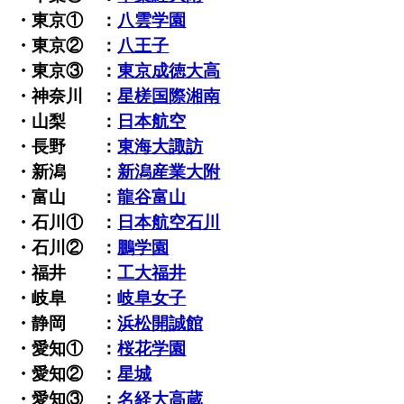
・東京① ：
八雲学園
・東京② ：
八王子
・東京③ ：
東京成徳大高
・神奈川 ：
星槎国際湘南
・山梨 ：
日本航空
・長野 ：
東海大諏訪
・新潟 ：
新潟産業大附
・富山 ：
龍谷富山
・石川① ：
日本航空石川
・石川② ：
鵬学園
・福井 ：
工大福井
・岐阜 ：
岐阜女子
・静岡 ：
浜松開誠館
・愛知① ：
桜花学園
・愛知② ：
星城
・愛知③ ：
名経大高蔵