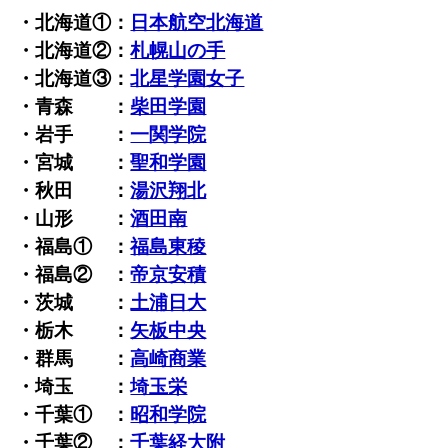
・北海道①：
日本航空北海道
・北海道②：
札幌山の手
・北海道③：
北星学園女子
・青森 ：
柴田学園
・岩手 ：
一関学院
・宮城 ：
聖和学園
・秋田 ：
湯沢翔北
・山形 ：
酒田南
・福島① ：
福島東稜
・福島② ：
帝京安積
・茨城 ：
土浦日大
・栃木 ：
矢板中央
・群馬 ：
高崎商業
・埼玉 ：
埼玉栄
・千葉① ：
昭和学院
・千葉② ：
千葉経大附