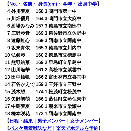
【
No.・ 名前・ 身長(cm)・ 学年・ 出身中学
】
0
4 外川夢夏 158 3 鳴門市第一中
0
5 川畑優月 164 3 鳴門市立大麻中
0
6 射場みなみ 157 3 徳島市立南部中
0
7 庄野琴音 169 3 泉佐野市立佐野中
0
8 遠藤虹心 169 3 阿南市立阿南中
0
9 坂東青依 165 3 徳島市立川内中
10 弘眞琴 160 2 徳島市立徳島中
11 熊野結菜 169 2 早島町立早島中
12 山川瑠華 161 2 高松市立紫雲中
13 田中柚帆 166 2 富田林市立喜志中
14 石谷かえで 159 2 三好市立三野中
15 茂木想 174 1 松茂町立松茂中
16 矢野初萌 166 1 藍住町立藍住東中
17 中島夢夏 166 1 朝来市立染瀬中
18 橋本咲花 173 1 阿南市立阿南中
【
日程・結果
｜
男子メンバー
｜
女子メンバー
】
【
バスケ新着雑誌など
｜
楽天でホテルを予約
】