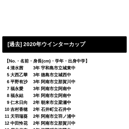
[過去] 2020年ウインターカップ
【No.・名前・身長(cm)・学年・出身中学】
0
4 清水茜 3年 宇和島市立城東中
0
5 大西乙華 3年 徳島市立城西中
0
6 平野有沙 3年 阿南市立那賀川中
0
7 福永愛 3年 阿南市立阿南中
0
8 福永結 3年 阿南市立阿南中
0
9 仁木日向 2年 朝来市立梁瀬中
10 吉村香穂 2年 石井町立石井中
11 天羽瑞葵 2年 阿南市立羽ノ浦中
12 中田怜花 2年 阿南市立那賀川中