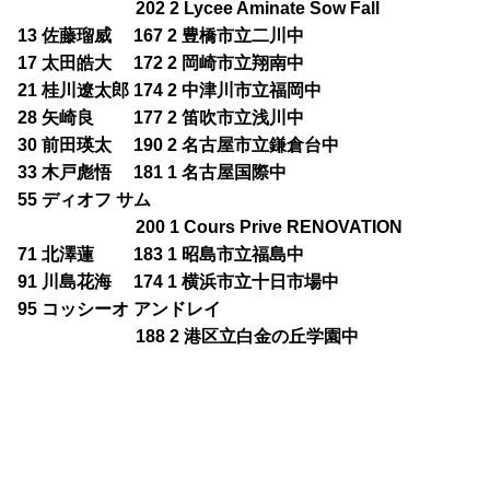
202 2 Lycee Aminate Sow Fall
13 佐藤瑠威 167 2 豊橋市立二川中
17 太田皓大 172 2 岡崎市立翔南中
21 桂川遼太郎 174 2 中津川市立福岡中
28 矢崎良 177 2 笛吹市立浅川中
30 前田瑛太 190 2 名古屋市立鎌倉台中
33 木戸彪悟 181 1 名古屋国際中
55 ディオフ サム
200 1 Cours Prive RENOVATION
71 北澤蓮 183 1 昭島市立福島中
91 川島花海 174 1 横浜市立十日市場中
95 コッシーオ アンドレイ
188 2 港区立白金の丘学園中