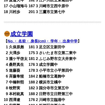
16 渡邉大斗 182 3 江戸川区立東葛西中
17 小山瑠海斗 167 3 川崎市立西中原中
18 川村歩 201 3 三鷹市立第七中
成立学園
【
No.・ 名前・ 身長(cm)・ 学年・ 出身中学
】
0
1 久保原彪 181 3 足立区立新田中
0
2 大澤歩 175 3 さいたま市立第二東中
0
3 瀧ケ平啓太 181 2 ふじみ野市立大井東中
0
4 桑野真生 176 3 成立学園中
0
5 進藤葵 178 3 小平市立小平第四中
0
6 斉藤隼惺 184 2 船橋市立葛飾中
0
7 中橋幹熙 188 2 横浜市立橘中
0
8 牧野実 182 3 国分寺市立第五中
0
9 本村統真 188 2 日野市立日野第三中
10 西澤遼 176 2 川崎市立臨港中