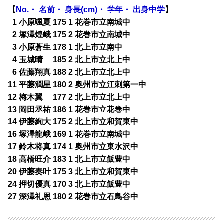
【
No.・ 名前・ 身長(cm)・ 学年・ 出身中学
】
0
1 小原颯夏 175 1 花巻市立南城中
0
2 塚澤煌峨 175 2 花巻市立南城中
0
3 小原蒼生 178 1 北上市立南中
0
4 玉城晴 185 2 北上市立北上中
0
6 佐藤翔真 188 2 北上市立北上中
11 平藤潤星 180 2 奥州市立江刺第一中
12 梅木翼 177 2 北上市立北上中
13 岡田丞祐 186 1 花巻市立花巻中
14 伊藤絢大 175 2 北上市立和賀東中
16 塚澤龍峨 169 1 花巻市立南城中
17 鈴木将真 174 1 奥州市立東水沢中
18 高橋旺介 183 1 北上市立飯豊中
20 伊藤奏叶 175 3 北上市立和賀東中
24 押切優真 170 3 北上市立飯豊中
27 深澤礼恩 180 2 花巻市立石鳥谷中