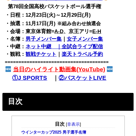
第78回全国高校バスケットボール選手権
・日程：12月23日(火)～12月29日(月)
・抽選：11月17日(月)
※組み合わせ抽選会
・会場：東京体育館=
A-D
、京王アリ=
E-H
・名簿：
男子メンバー集
｜
女子メンバー集
・中継：
ネット中継 ｜全試合ライブ配信
・観戦：
観戦チケット
｜
楽天トラベル予約
======================================
当日のハイライト動画集(YouTube)
①J SPORTS
｜
②バスケットLIVE
目次
目次
[
非表示
]
ウインターカップ2025 男子選手名簿