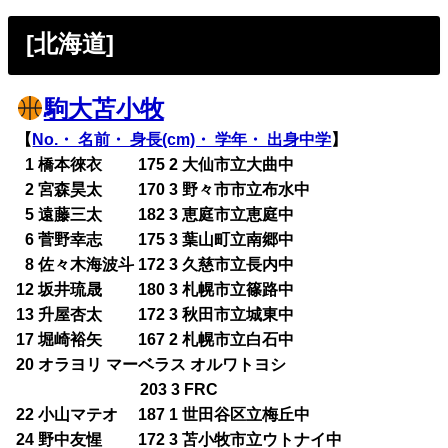
[北海道]
駒大苫小牧
【
No.・ 名前・ 身長(cm)・ 学年・ 出身中学
】
0
1 橋本徠衣 175 2 大仙市立大曲中
0
2 宮森昊太 170 3 野々市市立布水中
0
5 遠藤三太 182 3 恵庭市立恵庭中
0
6 菅野幸志 175 3 葉山町立南郷中
0
8 佐々木海波斗 172 3 久慈市立長内中
12 坂井琉晟 180 3 札幌市立篠路中
13 升屋杏太 172 3 秋田市立城東中
17 堀崎裕矢 167 2 札幌市立白石中
20 オラヨリ マーベラス オルワトヨシ
203 3 FRC
22 小山マテオ 187 1 世田谷区立梅丘中
24 野中友惺 172 3 苫小牧市立ウトナイ中