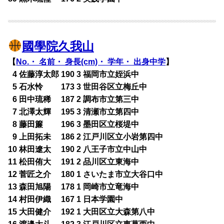
國學院久我山
【
No.・ 名前・ 身長(cm)・ 学年・ 出身中学
】
0
4 佐藤淳太郎 190 3 福岡市立姪浜中
0
5 石水怜 173 3 世田谷区立梅丘中
0
6 田中琉稀 187 2 調布市立第三中
0
7 北澤太輝 195 3 清瀬市立第四中
0
8 藤田簾 196 3 墨田区立桜堤中
0
9 上田拓未 186 2 江戸川区立小岩第四中
10 林田遼太 190 2 八王子市立中山中
11 松田侑大 191 2 品川区立東海中
12 菅匠之介 180 1 さいたま市立大谷口中
13 森田旭陽 178 1 岡崎市立竜海中
14 村田伊織 167 1 日本学園中
15 大田健介 192 1 大田区立大森第八中