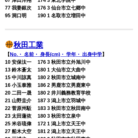
67 津田洋翔 174 3 東北学院中
77 我妻銀次 176 3 仙台市立七郷中
95 洞口明 190 1 名取市立増田中
秋田工業
【
No.・ 名前・ 身長(cm)・ 学年・ 出身中学
】
10 安保汰一 176 3 秋田市立外旭川中
13 鈴木蒼太 180 1 大仙市立大曲中
15 中川諒真 180 2 秋田市立城南中
16 小玉泰雅 186 2 男鹿市立男鹿東中
20 二田一晟 180 2 井川義務教育学校
21 山野圭介 187 3 潟上市立羽城中
22 菅原州駈 183 3 秋田市立秋田南中
23 太田蓮依 180 3 秋田市立泉中
25 米谷琉偉 172 1 潟上市立天王中
27 船木大空 181 2 潟上市立天王中