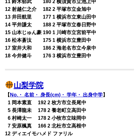
11 鈴木郁武 180 2 横須賀市立池上中
12 射越仁之介 182 2 平塚市立金旭中
13 井田航里 177 1 横浜市立東山田中
14 平井謙太 188 2 平塚市立春日野中
15 山本じゅん豪 190 1 川崎市立宮前平中
16 松本蒼汰 175 1 横浜市立豊田中
17 室井大和 186 2 海老名市立今泉中
18 今井健斗 176 3 横浜市立豊田中
山梨学院
【
No.・ 名前・ 身長(cm)・ 学年・ 出身中学
】
0
1 岡本素直 192 2 枚方市立長尾中
0
5 長澤龍未 178 2 養老町立高田中
0
6 村崎太一 178 2 小牧市立味岡中
0
7 安原楓真 166 2 北杜市立高根中
12 ディエイモハメド ファリル