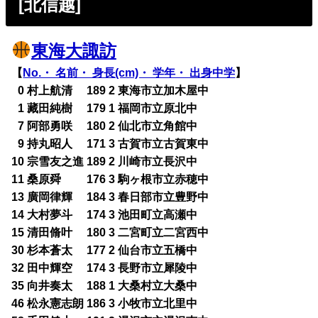
[北信越]
東海大諏訪
【
No.・ 名前・ 身長(cm)・ 学年・ 出身中学
】
0
0 村上航清 189 2 東海市立加木屋中
0
1 藏田純樹 179 1 福岡市立原北中
0
7 阿部勇咲 180 2 仙北市立角館中
0
9 持丸昭人 171 3 古賀市立古賀東中
10 宗雪友之進 189 2 川崎市立長沢中
11 桑原舜 176 3 駒ヶ根市立赤穂中
13 廣岡律輝 184 3 春日部市立豊野中
14 大村夢斗 174 3 池田町立高瀬中
15 清田脩叶 180 3 二宮町立二宮西中
30 杉本蒼太 177 2 仙台市立五橋中
32 田中輝空 174 3 長野市立犀陵中
35 向井奏太 188 1 大桑村立大桑中
46 松永憲志朗 186 3 小牧市立北里中