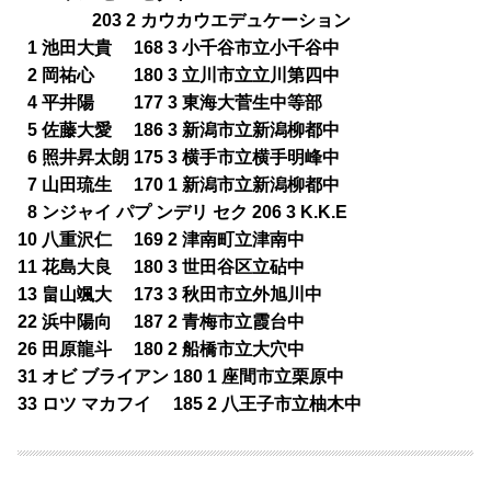
203 2 カウカウエデュケーション
0
1 池田大貴 168 3 小千谷市立小千谷中
0
2 岡祐心 180 3 立川市立立川第四中
0
4 平井陽 177 3 東海大菅生中等部
0
5 佐藤大愛 186 3 新潟市立新潟柳都中
0
6 照井昇太朗 175 3 横手市立横手明峰中
0
7 山田琉生 170 1 新潟市立新潟柳都中
0
8 ンジャイ パプ ンデリ セク 206 3 K.K.E
10 八重沢仁 169 2 津南町立津南中
11 花島大良 180 3 世田谷区立砧中
13 畠山颯大 173 3 秋田市立外旭川中
22 浜中陽向 187 2 青梅市立霞台中
26 田原龍斗 180 2 船橋市立大穴中
31 オビ ブライアン 180 1 座間市立栗原中
33 ロツ マカフイ 185 2 八王子市立柚木中