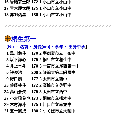
16 岩瀬宗士郎 172 1 小山市立小山中
17 青木慶太朗 175 1 小山市立小山中
18 赤羽佑星 180 1 小山市立小山中
桐生第一
【
No.・ 名前・ 身長(cm)・ 学年・ 出身中学
】
0
1 黒川集斗 170 2 宇都宮市立一条中
0
3 坂下源心 175 2 桐生市立相生中
0
4 井上七斗 170 3 一宮市立尾西第一中
0
5 許俊浩 200 2 師範大第二附属中
0
9 野口奏 177 3 太田市立西中
23 佐藤柊斗 172 2 高崎市立佐野中
24 高山蒼矢 175 3 太田市立西中
27 小倉琉希也 173 3 桐生市立桜木中
29 木村海斗 175 1 川口市立幸並中
31 五十嵐成 180 2 つくば市立大穂中