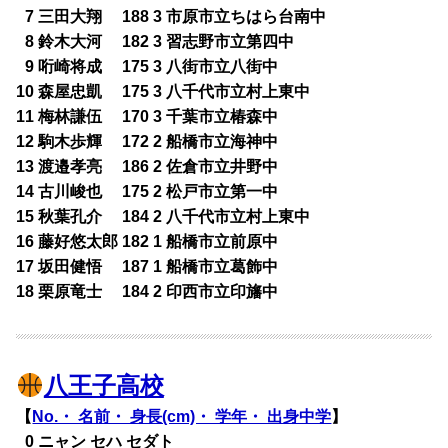
0
7 三田大翔 188 3 市原市立ちはら台南中
0
8 鈴木大河 182 3 習志野市立第四中
0
9 哘崎将成 175 3 八街市立八街中
10 森屋忠凱 175 3 八千代市立村上東中
11 梅林謙伍 170 3 千葉市立椿森中
12 駒木歩輝 172 2 船橋市立海神中
13 渡邉孝亮 186 2 佐倉市立井野中
14 古川峻也 175 2 松戸市立第一中
15 秋葉孔介 184 2 八千代市立村上東中
16 藤好悠太郎 182 1 船橋市立前原中
17 坂田健悟 187 1 船橋市立葛飾中
18 栗原竜士 184 2 印西市立印旛中
八王子高校
【
No.・ 名前・ 身長(cm)・ 学年・ 出身中学
】
0
0 ニャン セハ セダト