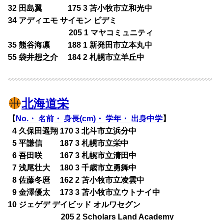
32 田島翼 175 3 苫小牧市立和光中
34 アディエモ サイモン ビデミ
205 1 マヤコミュニティ
35 熊谷海凛 188 1 新発田市立本丸中
55 袋井想之介 184 2 札幌市立羊丘中
北海道栄
【
No.・ 名前・ 身長(cm)・ 学年・ 出身中学
】
0
4 久保田遥翔 170 3 北斗市立浜分中
0
5 平謙信 187 3 札幌市立栄中
0
6 吾田咲 167 3 札幌市立清田中
0
7 浅尾壮大 180 3 千歳市立勇舞中
0
8 佐藤冬麿 162 2 苫小牧市立凌雲中
0
9 金澤優太 173 3 苫小牧市立ウトナイ中
10 ジェゲデ デイビッド オルワセグン
205 2 Scholars Land Academy