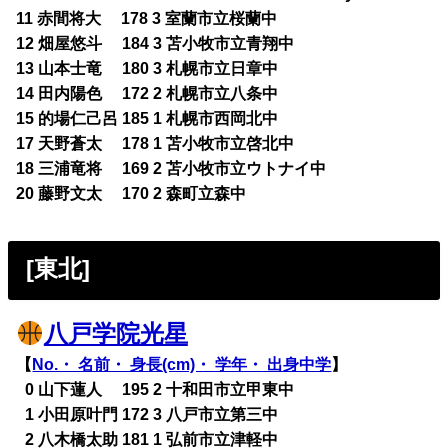
11 赤間将大 178 3 室蘭市立桜蘭中
12 畑屋悠斗 184 3 苫小牧市立青翔中
13 山本士竜 180 3 札幌市立日章中
14 田内陽色 172 2 札幌市立八条中
15 的場仁己呂 185 1 札幌市西岡北中
17 天野蒼太 178 1 苫小牧市立啓北中
18 三浦竜将 169 2 苫小牧市立ウトナイ中
20 藤野文太 170 2 森町立森中
[東北]
八戸学院光星
【
No.・ 名前・ 身長(cm)・ 学年・ 出身中学
】
0
0 山下蓮人 195 2 十和田市立甲東中
0
1 小田原叶門 172 3 八戸市立第三中
0
2 八木橋太助 181 1 弘前市立津軽中