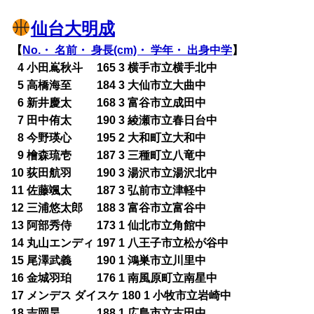
仙台大明成
【
No.・ 名前・ 身長(cm)・ 学年・ 出身中学
】
0
4 小田嶌秋斗 165 3 横手市立横手北中
0
5 高橋海至 184 3 大仙市立大曲中
0
6 新井慶太 168 3 富谷市立成田中
0
7 田中侑太 190 3 綾瀬市立春日台中
0
8 今野瑛心 195 2 大和町立大和中
0
9 檜森琉壱 187 3 三種町立八竜中
10 荻田航羽 190 3 湯沢市立湯沢北中
11 佐藤颯太 187 3 弘前市立津軽中
12 三浦悠太郎 188 3 富谷市立富谷中
13 阿部秀侍 173 1 仙北市立角館中
14 丸山エンディ 197 1 八王子市立松が谷中
15 尾澤武義 190 1 鴻巣市立川里中
16 金城羽珀 176 1 南風原町立南星中
17 メンデス ダイスケ 180 1 小牧市立岩崎中
18 吉岡昊 188 1 広島市立古田中