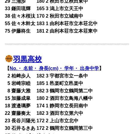
29 三浦歩 180 2 秋田市立秋田東中
33 鎌田琉輝 165 3 潟上市立天王中
38 佐々木桜汰 170 2 秋田市立城南中
55 佐々木幹太 183 1 由利本荘市立本荘北中
75 伊藤柊生 181 2 由利本荘市立本荘東中
羽黒高校
【
No.・ 名前・ 身長(cm)・ 学年・ 出身中学
】
0
2 柏﨑歩人 182 3 宇都宮市立一条中
0
5 岩崎宗睦 185 1 邑楽町立邑楽中
0
8 齋藤大雅 182 3 鶴岡市立鶴岡第二中
15 加藤成皐 180 2 酒田市立鳥海八幡中
18 渡邉璃夢 174 1 静岡市立長田南中
22 齋藤奏太 182 3 酒田市立第六中
23 長谷川陽光 172 2 上山市立北中
30 石井るきあ 172 2 鶴岡市立鶴岡第三中