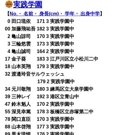
実践学園
【
No.・ 名前・ 身長(cm)・ 学年・ 出身中学
】
0
0 田口琉依 171 3 実践学園中
00 加藤飛祐吾 182 3 実践学園中
0
2 亀山諒司 170 3 実践学園中
0
3 三輪悠雲 173 3 実践学園中
0
4 亀山誠司 164 2 実践学園中
17 金子葵 183 3 江戸川区立小松川二中
18 山本英翔 179 3 実践学園中
32 渡邉玲音サルウェッシュ
179 2 実践学園中
34 元川敬翔 180 3 練馬区立大泉学園中
39 三神レイ 192 3 港区立青山中
47 鈴木魁人 170 2 実践学園中
55 深見幸篤 178 3 板橋区立赤塚第二中
78 関口直臣 170 3 実践学園中
88 山本啓翔 177 3 実践学園中
89 黒木琉惺 176 2 実践学園中