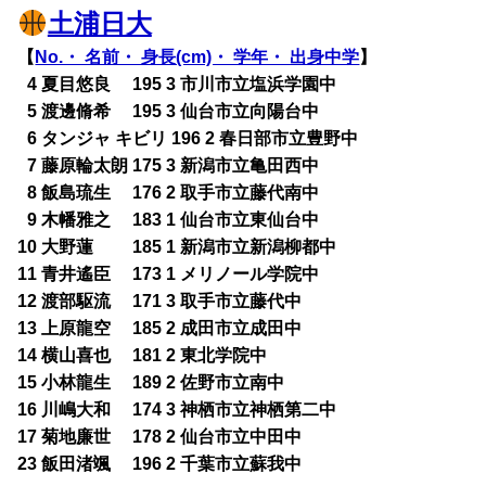
土浦日大
【
No.・ 名前・ 身長(cm)・ 学年・ 出身中学
】
0
4 夏目悠良 195 3 市川市立塩浜学園中
0
5 渡邊脩希 195 3 仙台市立向陽台中
0
6 タンジャ キビリ 196 2 春日部市立豊野中
0
7 藤原輪太朗 175 3 新潟市立亀田西中
0
8 飯島琉生 176 2 取手市立藤代南中
0
9 木幡雅之 183 1 仙台市立東仙台中
10 大野蓮 185 1 新潟市立新潟柳都中
11 青井遙臣 173 1 メリノール学院中
12 渡部駆流 171 3 取手市立藤代中
13 上原龍空 185 2 成田市立成田中
14 横山喜也 181 2 東北学院中
15 小林龍生 189 2 佐野市立南中
16 川嶋大和 174 3 神栖市立神栖第二中
17 菊地廉世 178 2 仙台市立中田中
23 飯田渚颯 196 2 千葉市立蘇我中