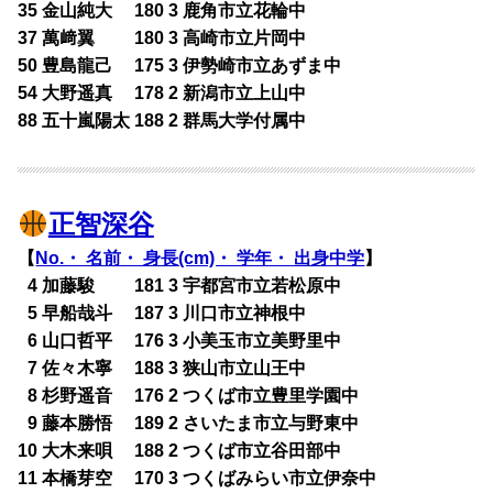
35 金山純大 180 3 鹿角市立花輪中
37 萬﨑翼 180 3 高崎市立片岡中
50 豊島龍己 175 3 伊勢崎市立あずま中
54 大野遥真 178 2 新潟市立上山中
88 五十嵐陽太 188 2 群馬大学付属中
正智深谷
【
No.・ 名前・ 身長(cm)・ 学年・ 出身中学
】
0
4 加藤駿 181 3 宇都宮市立若松原中
0
5 早船哉斗 187 3 川口市立神根中
0
6 山口哲平 176 3 小美玉市立美野里中
0
7 佐々木寧 188 3 狭山市立山王中
0
8 杉野遥音 176 2 つくば市立豊里学園中
0
9 藤本勝悟 189 2 さいたま市立与野東中
10 大木来唄 188 2 つくば市立谷田部中
11 本橋芽空 170 3 つくばみらい市立伊奈中