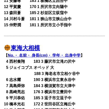
11 安藤尊 183 1 板橋区立西台中
12 平賀慶 170 1 所沢市立向陽中
13 森田蒼 185 2 杉並区立荻窪中
14 川村斗蒼 181 1 狭山市立狭山台中
15 仲野潤 181 1 所沢市立小手指中
東海大相模
【
No.・ 名前・ 身長(cm)・ 学年・ 出身中学
】
0
4 西村奏翔 183 3 藤沢市立滝の沢中
0
5 ジェイコブス オベッド 大
188 3 海老名市立柏ケ谷中
0
6 志水耀 190 3 横浜市立東永谷中
0
7 高島舜弥 184 3 横須賀市立大津中
0
8 黒崎亮志 176 3 横浜市立豊田中
0
9 平川恭佑 185 3 逗子市立逗子中
10 橋本光右 172 2 世田谷区立梅丘中