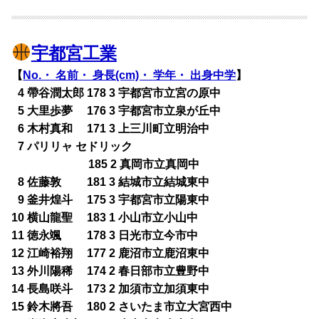
宇都宮工業
【
No.・ 名前・ 身長(cm)・ 学年・ 出身中学
】
0
4 帶谷潤太郎 178 3 宇都宮市立宮の原中
0
5 大里歩夢 176 3 宇都宮市立泉が丘中
0
6 木村真和 171 3 上三川町立明治中
0
7 パリリャ セドリック
185 2 真岡市立真岡中
0
8 佐藤敦 181 3 結城市立結城東中
0
9 釜井煌斗 175 3 宇都宮市立陽東中
10 横山龍聖 183 1 小山市立小山中
11 徳永颯 178 3 日光市立今市中
12 江崎裕翔 177 2 鹿沼市立鹿沼東中
13 外川陽稀 174 2 春日部市立豊野中
14 長島咲斗 173 2 加須市立加須東中
15 鈴木將吾 180 2 さいたま市立大宮西中