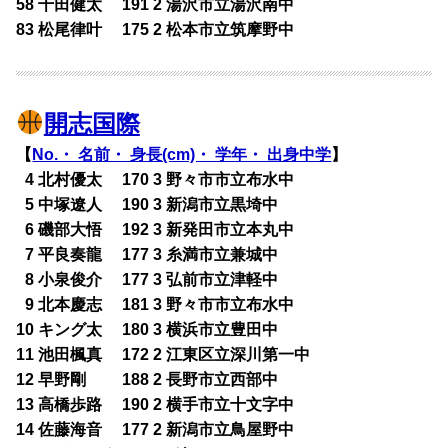
58 千田健太 191 2 湯沢市立湯沢南中
83 松尾律叶 175 2 松本市立筑摩野中
開志国際
【
No.・ 名前・ 身長(cm)・ 学年・ 出身中学
】
0
4 北村優太 170 3 野々市市立布水中
0
5 中塚遼人 190 3 新潟市立黒埼中
0
6 磯部大悟 192 3 新発田市立本丸中
0
7 平良奏龍 177 3 糸満市立兼城中
0
8 小泉俊介 177 3 弘前市立津軽中
0
9 北本慶志 181 3 野々市市立布水中
10 キング太 180 3 横浜市立豊田中
11 池田楓真 172 2 江東区立深川第一中
12 早野剛 188 2 長野市立西部中
13 高橋歩路 190 2 横手市立十文字中
14 佐藤海音 177 2 新潟市立鳥屋野中