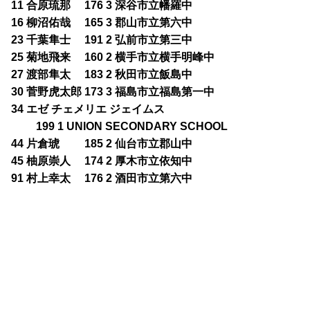
11 合原琉那 176 3 深谷市立幡羅中
16 柳沼佑哉 165 3 郡山市立第六中
23 千葉隼士 191 2 弘前市立第三中
25 菊地飛来 160 2 横手市立横手明峰中
27 渡部隼太 183 2 秋田市立飯島中
30 菅野虎太郎 173 3 福島市立福島第一中
34 エゼ チェメリエ ジェイムス
199 1 UNION SECONDARY SCHOOL
44 片倉琥 185 2 仙台市立郡山中
45 柚原崇人 174 2 厚木市立依知中
91 村上幸太 176 2 酒田市立第六中