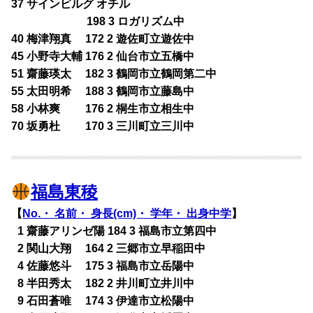
37 サインビルグ オチル
198 3 ロガリズム中
40 梅津翔真 172 2 遊佐町立遊佐中
45 小野寺大輔 176 2 仙台市立五橋中
51 齋藤瑛太 182 3 鶴岡市立鶴岡第二中
55 太田明希 188 3 鶴岡市立藤島中
58 小林爽 176 2 桐生市立相生中
70 坂勇杜 170 3 三川町立三川中
福島東稜
【
No.・ 名前・ 身長(cm)・ 学年・ 出身中学
】
0
1 齋藤アリンゼ陽 184 3 福島市立第四中
0
2 関山大翔 164 2 三郷市立早稲田中
0
4 佐藤悠斗 175 3 福島市立岳陽中
0
8 半田秀太 182 2 井川町立井川中
0
9 石田蒼唯 174 3 伊達市立松陽中