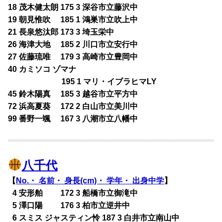
18 茂木健太朗 175 3 深谷市立藤沢中
19 朝見惟吹 185 1 鴻巣市立吹上中
21 長泉悠汰郎 173 3 埼玉栄中
26 海津大地 185 2 川口市立安行中
27 佐藤琉唯 179 3 高崎市立豊岡中
40 カミソコ ゾマナ
195 1 マリ・イブラヒマLY
45 鈴木陽真 185 3 越谷市立平方中
72 浜高夏葵 172 2 白山市立美川中
99 番野一颯 167 3 八潮市立八幡中
八千代
【
No.・ 名前・ 身長(cm)・ 学年・ 出身中学
】
0
4 安形舶 172 3 船橋市立御滝中
0
5 澤口陽 176 3 柏市立逆井中
0
6 スミス ジャスティン怜 187 3 白井市立南山中