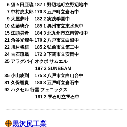
0
6 須々田亜琉 187 1 野辺地町立野辺地中
0
7 中村虎太郎 170 3 五戸町立倉石中
0
9 大屋夢叶 182 2 実践学園中
10 佐藤璃介 185 1 奥州市立東水沢中
15 江頭昊希 184 3 北九州市立南曽根中
21 角谷光煌斗 170 2 八戸市立白銀中
22 川村将梧 185 2 弘前市立第二中
24 古石琉晟 172 3 下関市立安岡中
25 アラグバイ オクポ サムエル
197 2 SUNBEAM
35 小山凌到 175 3 八戸市立白山台中
81 久保響貴 180 3 五戸町立倉石中
92 ハクセル 行雲 フェニックス
181 2 雫石町立雫石中
黒沢尻工業