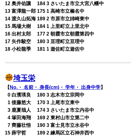
12 奥井佑讓 184 3 さいたま市立大宮八幡中
13 富澤龍一郎 175 1 高崎市立榛名中
14 渡久山拓海 189 2 市原市立姉崎東中
15 馬場大樹 184 1 上里町立上里北中
16 出村太郎 177 2 朝霞市立朝霞第四中
17 矢作駿空 180 3 亘理町立亘理中
18 小松龍季 181 1 遊佐町立遊佐中
埼玉栄
【
No.・ 名前・ 身長(cm)・ 学年・ 出身中学
】
0
0 白濱瑛良 180 3 志木市立宗岡中
0
1 後藤悠大 170 3 上尾市立東中
0
3 鹿夏哉人 174 3 さいたま市立内谷中
0
4 塚田海翔 169 2 東村山市立第二中
0
7 齊藤壮悟 190 3 富士見市立水谷中
15 薛宇哲 189 2 練馬区立石神井西中