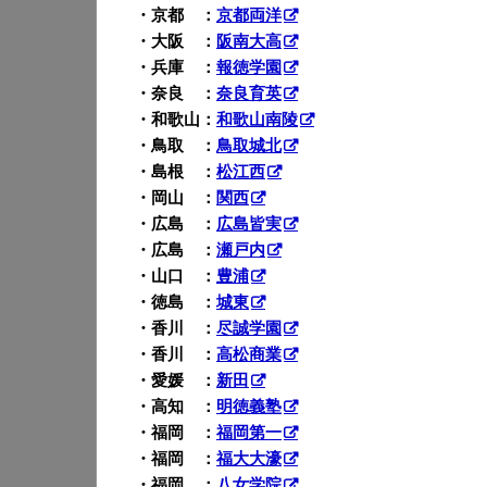
・京都 ：
京都両洋
・大阪 ：
阪南大高
・兵庫 ：
報徳学園
・奈良 ：
奈良育英
・和歌山：
和歌山南陵
・鳥取 ：
鳥取城北
・島根 ：
松江西
・岡山 ：
関西
・広島 ：
広島皆実
・広島 ：
瀬戸内
・山口 ：
豊浦
・徳島 ：
城東
・香川 ：
尽誠学園
・香川 ：
高松商業
・愛媛 ：
新田
・高知 ：
明徳義塾
・福岡 ：
福岡第一
・福岡 ：
福大大濠
・福岡 ：
八女学院