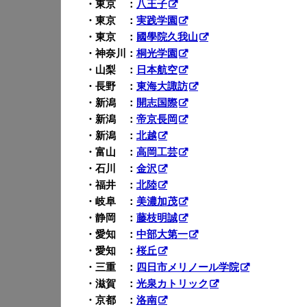
・東京 ：
八王子
・東京 ：
実践学園
・東京 ：
國學院久我山
・神奈川：
桐光学園
・山梨 ：
日本航空
・長野 ：
東海大諏訪
・新潟 ：
開志国際
・新潟 ：
帝京長岡
・新潟 ：
北越
・富山 ：
高岡工芸
・石川 ：
金沢
・福井 ：
北陸
・岐阜 ：
美濃加茂
・静岡 ：
藤枝明誠
・愛知 ：
中部大第一
・愛知 ：
桜丘
・三重 ：
四日市メリノール学院
・滋賀 ：
光泉カトリック
・京都 ：
洛南