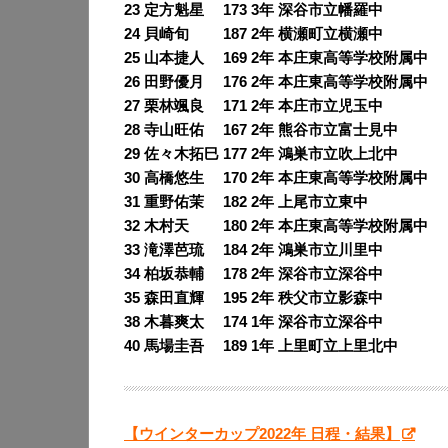
23 定方魁星 173 3年 深谷市立幡羅中
24 貝崎旬 187 2年 横瀬町立横瀬中
25 山本捷人 169 2年 本庄東高等学校附属中
26 田野優月 176 2年 本庄東高等学校附属中
27 栗林颯良 171 2年 本庄市立児玉中
28 寺山旺佑 167 2年 熊谷市立富士見中
29 佐々木拓巳 177 2年 鴻巣市立吹上北中
30 高橋悠生 170 2年 本庄東高等学校附属中
31 重野佑茉 182 2年 上尾市立東中
32 木村天 180 2年 本庄東高等学校附属中
33 滝澤芭琉 184 2年 鴻巣市立川里中
34 柏坂恭輔 178 2年 深谷市立深谷中
35 森田直輝 195 2年 秩父市立影森中
38 木暮爽太 174 1年 深谷市立深谷中
40 馬場圭吾 189 1年 上里町立上里北中
【ウインターカップ2022年 日程・結果】