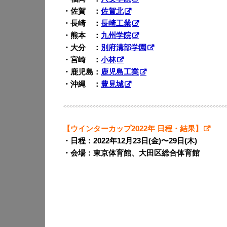
・佐賀 ：
佐賀北
・長崎 ：
長崎工業
・熊本 ：
九州学院
・大分 ：
別府溝部学園
・宮崎 ：
小林
・鹿児島：
鹿児島工業
・沖縄 ：
豊見城
【ウインターカップ2022年 日程・結果】
・日程：2022年12月23日(金)〜29日(木)
・会場：東京体育館、大田区総合体育館