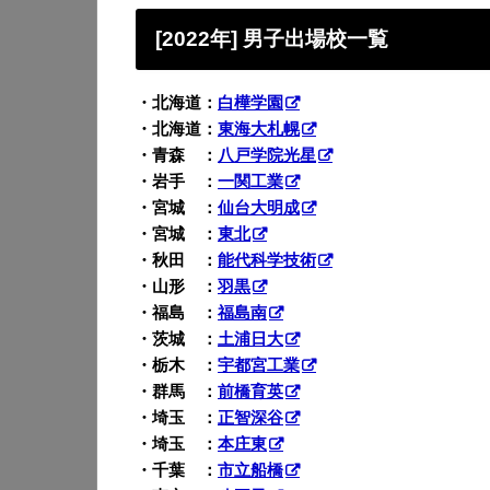
[2022年] 男子出場校一覧
・北海道：
白樺学園
・北海道：
東海大札幌
・青森 ：
八戸学院光星
・岩手 ：
一関工業
・宮城 ：
仙台大明成
・宮城 ：
東北
・秋田 ：
能代科学技術
・山形 ：
羽黒
・福島 ：
福島南
・茨城 ：
土浦日大
・栃木 ：
宇都宮工業
・群馬 ：
前橋育英
・埼玉 ：
正智深谷
・埼玉 ：
本庄東
・千葉 ：
市立船橋