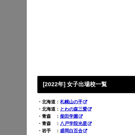
[2022年] 女子出場校一覧
・北海道：
札幌山の手
・北海道：
とわの森三愛
・青森 ：
柴田学園
・青森 ：
八戸学院光星
・岩手 ：
盛岡白百合