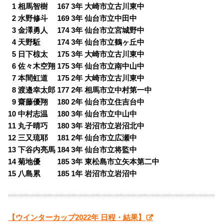
0
1 相馬智樹 167 3年 大崎市立古川東中
0
2 水野修斗 169 3年 仙台市立中田中
0
3 金澤勇人 174 3年 仙台市立宮城野中
0
4 天野駈 174 3年 仙台市立鶴ヶ丘中
0
5 日下椋太 175 3年 大崎市立古川東中
0
6 佐々木空翔 175 3年 仙台市立南中山中
0
7 本間虹道 175 2年 大崎市立古川東中
0
8 渡邉幸太郎 177 2年 相馬市立中村第一中
0
9 齋藤優翔 180 2年 仙台市立住吉台中
10 中村志温 180 3年 仙台市立中山中
11 丸子晴巧 180 3年 岩沼市立岩沼北中
12 三又琉耶 181 2年 仙台市立広瀬中
13 下谷内亮馬 184 3年 仙台市立将監中
14 菊地優 185 3年 東松島市立矢本第二中
15 八島累 185 1年 岩沼市立岩沼中
【ウインターカップ2022年 日程・結果】