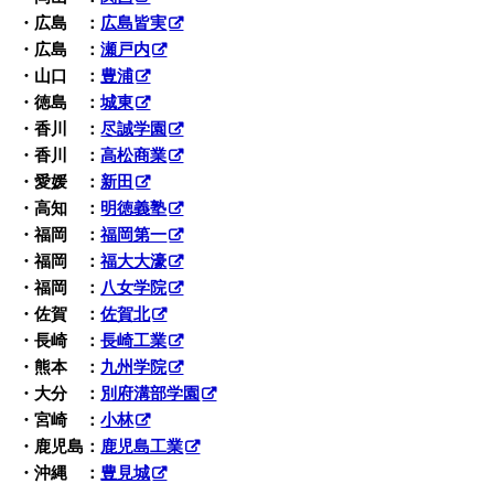
・広島 ：
広島皆実
・広島 ：
瀬戸内
・山口 ：
豊浦
・徳島 ：
城東
・香川 ：
尽誠学園
・香川 ：
高松商業
・愛媛 ：
新田
・高知 ：
明徳義塾
・福岡 ：
福岡第一
・福岡 ：
福大大濠
・福岡 ：
八女学院
・佐賀 ：
佐賀北
・長崎 ：
長崎工業
・熊本 ：
九州学院
・大分 ：
別府溝部学園
・宮崎 ：
小林
・鹿児島：
鹿児島工業
・沖縄 ：
豊見城