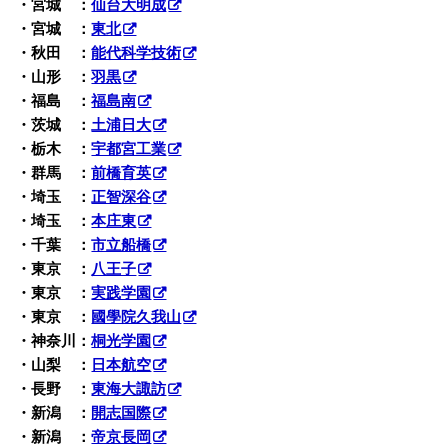
・宮城 ：
仙台大明成
・宮城 ：
東北
・秋田 ：
能代科学技術
・山形 ：
羽黒
・福島 ：
福島南
・茨城 ：
土浦日大
・栃木 ：
宇都宮工業
・群馬 ：
前橋育英
・埼玉 ：
正智深谷
・埼玉 ：
本庄東
・千葉 ：
市立船橋
・東京 ：
八王子
・東京 ：
実践学園
・東京 ：
國學院久我山
・神奈川：
桐光学園
・山梨 ：
日本航空
・長野 ：
東海大諏訪
・新潟 ：
開志国際
・新潟 ：
帝京長岡