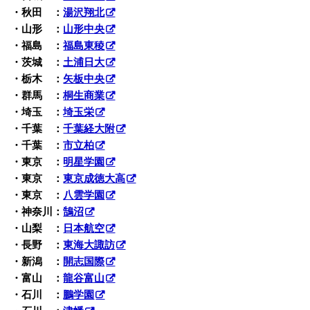
・秋田 ：
湯沢翔北
・山形 ：
山形中央
・福島 ：
福島東稜
・茨城 ：
土浦日大
・栃木 ：
矢板中央
・群馬 ：
桐生商業
・埼玉 ：
埼玉栄
・千葉 ：
千葉経大附
・千葉 ：
市立柏
・東京 ：
明星学園
・東京 ：
東京成徳大高
・東京 ：
八雲学園
・神奈川：
鵠沼
・山梨 ：
日本航空
・長野 ：
東海大諏訪
・新潟 ：
開志国際
・富山 ：
龍谷富山
・石川 ：
鵬学園