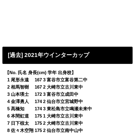
[過去] 2021年ウインターカップ
【No. 氏名 身長(cm) 学年 出身校】
0
1 尾形永遠 167 3 富谷市立富谷第二中
0
2 相馬智樹 167 2 大崎市立古川東中
0
3 山本瑛士 172 3 富谷市立成田中
0
4 金澤勇人 174 2 仙台市立宮城野中
0
5 髙橋知 174 3 東松島市立鳴瀬未来中
0
6 本間虹道 175 1 大崎市立古川東中
0
7 日下椋太 175 2 大崎市立古川東中
0
8 佐々木空翔 175 2 仙台市立南中山中