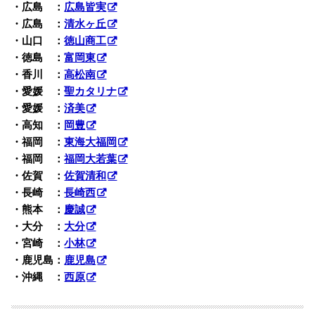
・広島 ：
広島皆実
・広島 ：
清水ヶ丘
・山口 ：
徳山商工
・徳島 ：
富岡東
・香川 ：
高松南
・愛媛 ：
聖カタリナ
・愛媛 ：
済美
・高知 ：
岡豊
・福岡 ：
東海大福岡
・福岡 ：
福岡大若葉
・佐賀 ：
佐賀清和
・長崎 ：
長崎西
・熊本 ：
慶誠
・大分 ：
大分
・宮崎 ：
小林
・鹿児島：
鹿児島
・沖縄 ：
西原