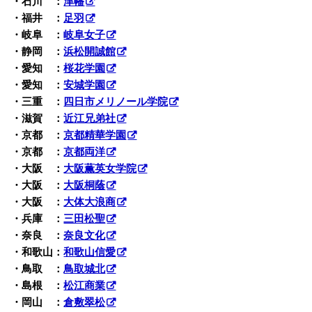
・石川 ：
津幡
・福井 ：
足羽
・岐阜 ：
岐阜女子
・静岡 ：
浜松開誠館
・愛知 ：
桜花学園
・愛知 ：
安城学園
・三重 ：
四日市メリノール学院
・滋賀 ：
近江兄弟社
・京都 ：
京都精華学園
・京都 ：
京都両洋
・大阪 ：
大阪薫英女学院
・大阪 ：
大阪桐蔭
・大阪 ：
大体大浪商
・兵庫 ：
三田松聖
・奈良 ：
奈良文化
・和歌山：
和歌山信愛
・鳥取 ：
鳥取城北
・島根 ：
松江商業
・岡山 ：
倉敷翠松