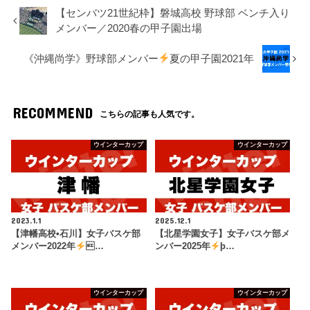
【センバツ21世紀枠】磐城高校 野球部 ベンチ入り
メンバー／2020春の甲子園出場
《沖縄尚学》野球部メンバー
夏の甲子園2021年
RECOMMEND
こちらの記事も人気です。
ウインターカップ
ウインターカップ
2023.1.1
2025.12.1
【津幡高校•石川】女子バスケ部
【北星学園女子】女子バスケ部メ
メンバー2022年
…
ンバー2025年
þ…
ウインターカップ
ウインターカップ