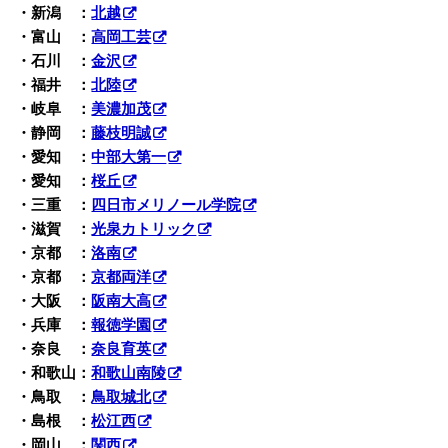
・新潟 ：
北越
・富山 ：
高岡工芸
・石川 ：
金沢
・福井 ：
北陸
・岐阜 ：
美濃加茂
・静岡 ：
藤枝明誠
・愛知 ：
中部大第一
・愛知 ：
桜丘
・三重 ：
四日市メリノール学院
・滋賀 ：
光泉カトリック
・京都 ：
洛南
・京都 ：
京都両洋
・大阪 ：
阪南大高
・兵庫 ：
報徳学園
・奈良 ：
奈良育英
・和歌山：
和歌山南陵
・鳥取 ：
鳥取城北
・島根 ：
松江西
・岡山 ：
関西