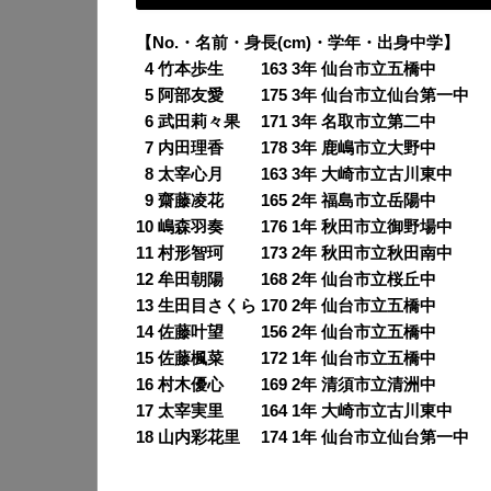
【No.・名前・身長(cm)・学年・出身中学】
0
4 竹本歩生 163 3年 仙台市立五橋中
0
5 阿部友愛 175 3年 仙台市立仙台第一中
0
6 武田莉々果 171 3年 名取市立第二中
0
7 内田理香 178 3年 鹿嶋市立大野中
0
8 太宰心月 163 3年 大崎市立古川東中
0
9 齋藤凌花 165 2年 福島市立岳陽中
10 嶋森羽奏 176 1年 秋田市立御野場中
11 村形智珂 173 2年 秋田市立秋田南中
12 牟田朝陽 168 2年 仙台市立桜丘中
13 生田目さくら 170 2年 仙台市立五橋中
14 佐藤叶望 156 2年 仙台市立五橋中
15 佐藤楓菜 172 1年 仙台市立五橋中
16 村木優心 169 2年 清須市立清洲中
17 太宰実里 164 1年 大崎市立古川東中
18 山内彩花里 174 1年 仙台市立仙台第一中