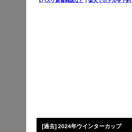
【
バスケ新着雑誌など
｜
楽天でホテルを予約
[過去] 2024年ウインターカップ