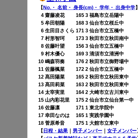
【
No.・ 名前・ 身長(cm)・ 学年・ 出身中学
0
4 齋藤凌花 165 3 福島市立岳陽中
0
5 牟田朝陽 168 3 仙台市立桜丘中
0
6 生田目さくら 171 3 仙台市立五橋中
0
7 村形智珂 173 3 秋田市立秋田南中
0
8 佐藤叶望 156 3 仙台市立五橋中
0
9 村木優心 169 3 清須市立清洲中
10 嶋森羽奏 176 2 秋田市立御野場中
11 佐藤楓菜 172 2 仙台市立五橋中
12 髙田陽菜 165 2 秋田市立秋田東中
13 髙田莉菜 163 2 秋田市立秋田東中
14 太宰実里 164 2 大崎市立古川東中
15 山内彩花里 175 2 仙台市立仙台第一中
16 佐藤凛 171 1 東北学院中
17 幸田なのは 165 1 実践学園中
18 菅原希音 175 1 大館市立東中
【
日程・結果
｜
男子メンバー
｜
女子メンバー