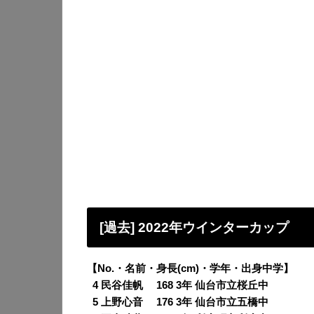
[過去] 2022年ウインターカップ
【No.・名前・身長(cm)・学年・出身中学】
0
4 民谷佳帆 168 3年 仙台市立桜丘中
0
5 上野心音 176 3年 仙台市立五橋中