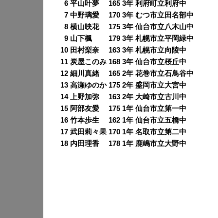
0
6 平山叶夢 165 3年 利府町立利府中
0
7 中野璃愛 170 3年 むつ市立田名部中
0
8 横山映花 175 3年 仙台市立八木山中
0
9 山下楓 179 3年 札幌市立平岡緑中
10 田村梨奈 163 3年 札幌市立向陵中
11 炭屋このみ 168 3年 仙台市立桜丘中
12 細川真緒 165 2年 花巻市立石鳥谷中
13 高瀬ゆのか 175 2年 盛岡市立大宮中
14 上野加弥 163 2年 大崎市立古川中
15 阿部友愛 175 1年 仙台市立第一中
16 竹本歩生 162 1年 仙台市立五橋中
17 武田莉々果 170 1年 名取市立第二中
18 内田理香 178 1年 鹿嶋市立大野中