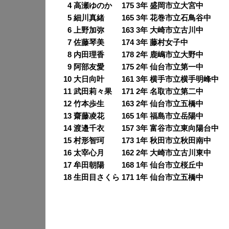
0
4 高瀬ゆのか 175 3年 盛岡市立大宮中
0
5 細川真緒 165 3年 花巻市立石鳥谷中
0
6 上野加弥 163 3年 大崎市立古川中
0
7 佐藤琴美 174 3年 藤村女子中
0
8 内田理香 178 2年 鹿嶋市立大野中
0
9 阿部友愛 175 2年 仙台市立第一中
10 大日向叶 161 3年 横手市立横手明峰中
11 武田莉々果 171 2年 名取市立第二中
12 竹本歩生 163 2年 仙台市立五橋中
13 齋藤凌花 165 1年 福島市立岳陽中
14 渡邉千衣 157 3年 富谷市立東向陽台中
15 村形智珂 173 1年 秋田市立秋田南中
16 太宰心月 162 2年 大崎市立古川東中
17 牟田朝陽 168 1年 仙台市立桜丘中
18 生田目さくら 171 1年 仙台市立五橋中