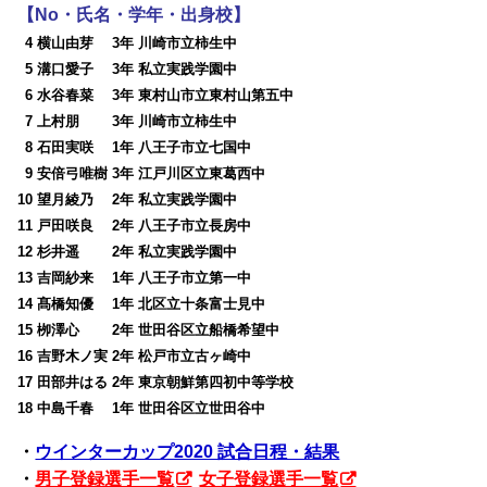
【No・氏名・学年・出身校】
0
4 横山由芽 3年 川崎市立柿生中
0
5 溝口愛子 3年 私立実践学園中
0
6 水谷春菜 3年 東村山市立東村山第五中
0
7 上村朋 3年 川崎市立柿生中
0
8 石田実咲 1年 八王子市立七国中
0
9 安倍弓唯樹 3年 江戸川区立東葛西中
10 望月綾乃 2年 私立実践学園中
11 戸田咲良 2年 八王子市立長房中
12 杉井遥 2年 私立実践学園中
13 吉岡紗来 1年 八王子市立第一中
14 髙橋知優 1年 北区立十条富士見中
15 栁澤心 2年 世田谷区立船橋希望中
16 吉野木ノ実 2年 松戸市立古ヶ崎中
17 田部井はる 2年 東京朝鮮第四初中等学校
18 中島千春 1年 世田谷区立世田谷中
・
ウインターカップ2020 試合日程・結果
・
男子登録選手一覧
女子登録選手一覧