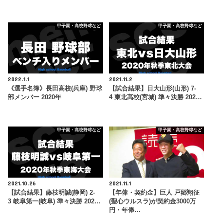
甲子園・高校野球など
甲子園・高校野球など
2022.1.1
2021.11.2
《選手名簿》長田高校(兵庫) 野球
【試合結果】日大山形(山形) 7-
部メンバー 2020年
4 東北高校(宮城) 準々決勝 202…
甲子園・高校野球など
甲子園・高校野球など
2021.10.26
2021.11.1
【試合結果】藤枝明誠(静岡) 2-
【年俸・契約金】巨人 戸郷翔征
3 岐阜第一(岐阜) 準々決勝 202…
(聖心ウルスラ)が契約金3000万
円・年俸…