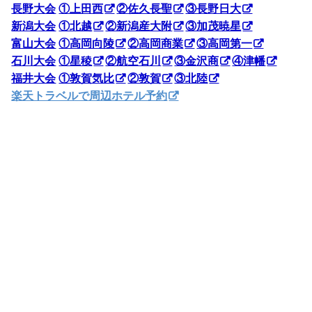
長野大会
①上田西
②佐久長聖
③長野日大
新潟大会
①北越
②新潟産大附
③加茂暁星
富山大会
①高岡向陵
②高岡商業
③高岡第一
石川大会
①星稜
②航空石川
③金沢商
④津幡
福井大会
①敦賀気比
②敦賀
③北陸
楽天トラベルで周辺ホテル予約