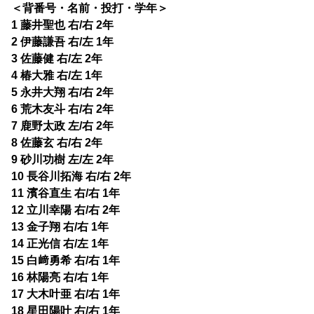
＜背番号・名前・投打・学年＞
1 藤井聖也 右/右 2年
2 伊藤謙吾 右/左 1年
3 佐藤健 右/左 2年
4 椿大雅 右/左 1年
5 永井大翔 右/右 2年
6 荒木友斗 右/右 2年
7 鹿野太政 左/右 2年
8 佐藤玄 右/右 2年
9 砂川功樹 左/左 2年
10 長谷川拓海 右/右 2年
11 濱谷直生 右/右 1年
12 立川幸陽 右/右 2年
13 金子翔 右/右 1年
14 正光信 右/左 1年
15 白﨑勇希 右/右 1年
16 林陽亮 右/右 1年
17 大木叶亜 右/右 1年
18 星田陽叶 右/右 1年