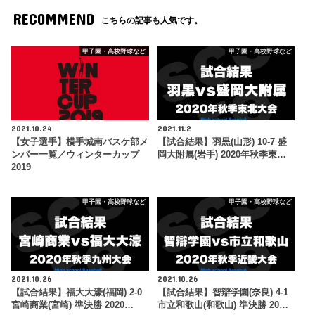
RECOMMEND
こちらの記事も人気です。
甲子園・高校野球など
甲子園・高校野球など
2021.10.24
2021.11.2
【女子選手】横手城南バスケ部メ
【試合結果】羽黒(山形) 10-7 盛
ンバー一覧／ウィンターカップ
岡大附属(岩手) 2020年秋季東…
2019
甲子園・高校野球など
甲子園・高校野球など
2021.10.26
2021.10.26
【試合結果】福大大濠(福岡) 2-0
【試合結果】智辯学園(奈良) 4-1
宮崎商業(宮崎) 準決勝 2020…
市立和歌山(和歌山) 準決勝 20…