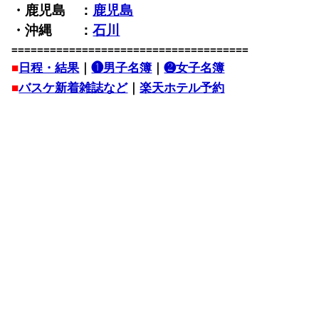
・鹿児島 ：
鹿児島
・沖縄 ：
石川
=====================================
■
日程・結果
｜
❶男子名簿
｜
❷女子名簿
■
バスケ新着雑誌など
｜
楽天ホテル予約