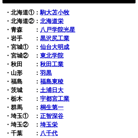
・北海道①：
駒大苫小牧
・北海道②：
北海道栄
・青森 ：
八戸学院光星
・岩手 ：
黒沢尻工業
・宮城① ：
仙台大明成
・宮城② ：
東北学院
・秋田 ：
秋田工業
・山形 ：
羽黒
・福島 ：
福島東稜
・茨城 ：
土浦日大
・栃木 ：
宇都宮工業
・群馬 ：
桐生第一
・埼玉① ：
正智深谷
・埼玉② ：
埼玉栄
・千葉 ：
八千代