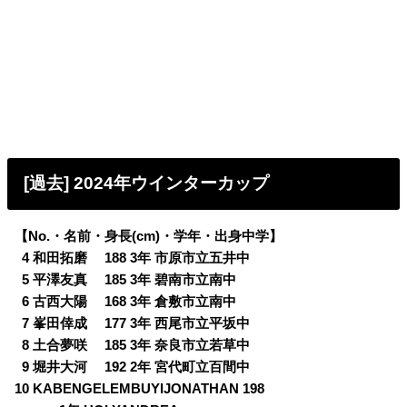
[過去] 2024年ウインターカップ
【No.・名前・身長(cm)・学年・出身中学】
0
4 和田拓磨 188 3年 市原市立五井中
0
5 平澤友真 185 3年 碧南市立南中
0
6 古西大陽 168 3年 倉敷市立南中
0
7 峯田倖成 177 3年 西尾市立平坂中
0
8 土合夢咲 185 3年 奈良市立若草中
0
9 堀井大河 192 2年 宮代町立百間中
10 KABENGELEMBUYIJONATHAN 198