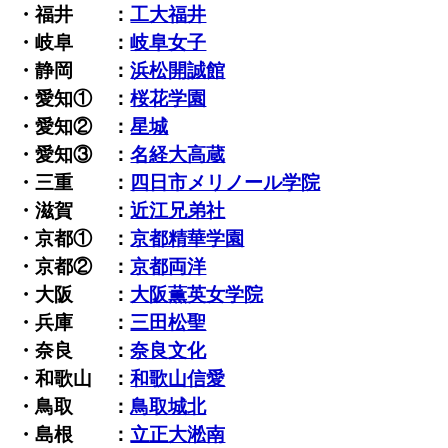
・福井 ：
工大福井
・岐阜 ：
岐阜女子
・静岡 ：
浜松開誠館
・愛知① ：
桜花学園
・愛知② ：
星城
・愛知③ ：
名経大高蔵
・三重 ：
四日市メリノール学院
・滋賀 ：
近江兄弟社
・京都① ：
京都精華学園
・京都② ：
京都両洋
・大阪 ：
大阪薫英女学院
・兵庫 ：
三田松聖
・奈良 ：
奈良文化
・和歌山 ：
和歌山信愛
・鳥取 ：
鳥取城北
・島根 ：
立正大淞南