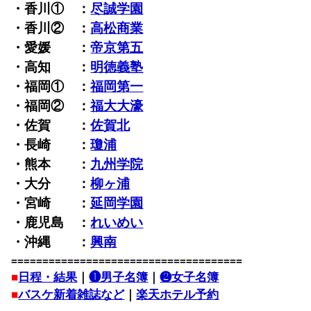
・香川① ：
尽誠学園
・香川② ：
高松商業
・愛媛 ：
帝京第五
・高知 ：
明徳義塾
・福岡① ：
福岡第一
・福岡② ：
福大大濠
・佐賀 ：
佐賀北
・長崎 ：
瓊浦
・熊本 ：
九州学院
・大分 ：
柳ヶ浦
・宮崎 ：
延岡学園
・鹿児島 ：
れいめい
・沖縄 ：
興南
=====================================
■
日程・結果
｜
❶男子名簿
｜
❷女子名簿
■
バスケ新着雑誌など
｜
楽天ホテル予約