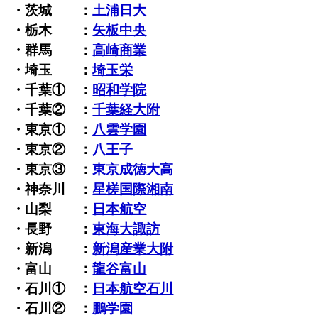
・茨城 ：
土浦日大
・栃木 ：
矢板中央
・群馬 ：
高崎商業
・埼玉 ：
埼玉栄
・千葉① ：
昭和学院
・千葉② ：
千葉経大附
・東京① ：
八雲学園
・東京② ：
八王子
・東京③ ：
東京成徳大高
・神奈川 ：
星槎国際湘南
・山梨 ：
日本航空
・長野 ：
東海大諏訪
・新潟 ：
新潟産業大附
・富山 ：
龍谷富山
・石川① ：
日本航空石川
・石川② ：
鵬学園