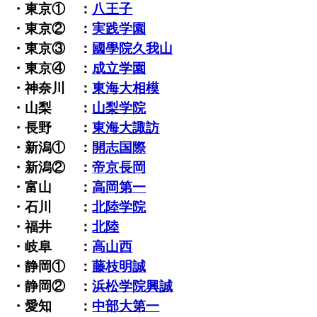
・東京① ：
八王子
・東京② ：
実践学園
・東京③ ：
國學院久我山
・東京④ ：
成立学園
・神奈川 ：
東海大相模
・山梨 ：
山梨学院
・長野 ：
東海大諏訪
・新潟① ：
開志国際
・新潟② ：
帝京長岡
・富山 ：
高岡第一
・石川 ：
北陸学院
・福井 ：
北陸
・岐阜 ：
高山西
・静岡① ：
藤枝明誠
・静岡② ：
浜松学院興誠
・愛知 ：
中部大第一