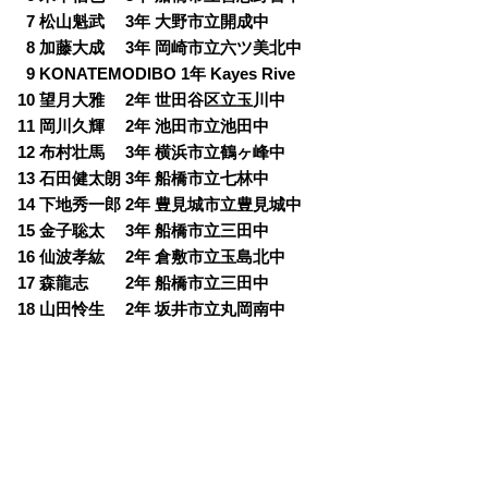
0
7 松山魁武 3年 大野市立開成中
0
8 加藤大成 3年 岡崎市立六ツ美北中
0
9 KONATEMODIBO 1年 Kayes Rive
10 望月大雅 2年 世田谷区立玉川中
11 岡川久輝 2年 池田市立池田中
12 布村壮馬 3年 横浜市立鶴ヶ峰中
13 石田健太朗 3年 船橋市立七林中
14 下地秀一郎 2年 豊見城市立豊見城中
15 金子聡太 3年 船橋市立三田中
16 仙波孝紘 2年 倉敷市立玉島北中
17 森龍志 2年 船橋市立三田中
18 山田怜生 2年 坂井市立丸岡南中