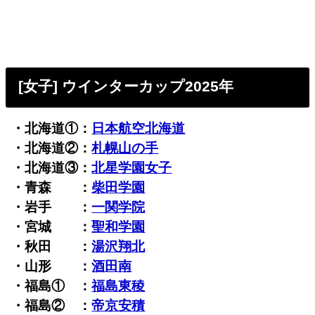
[女子] ウインターカップ2025年
・北海道①：
日本航空北海道
・北海道②：
札幌山の手
・北海道③：
北星学園女子
・青森 ：
柴田学園
・岩手 ：
一関学院
・宮城 ：
聖和学園
・秋田 ：
湯沢翔北
・山形 ：
酒田南
・福島① ：
福島東稜
・福島② ：
帝京安積