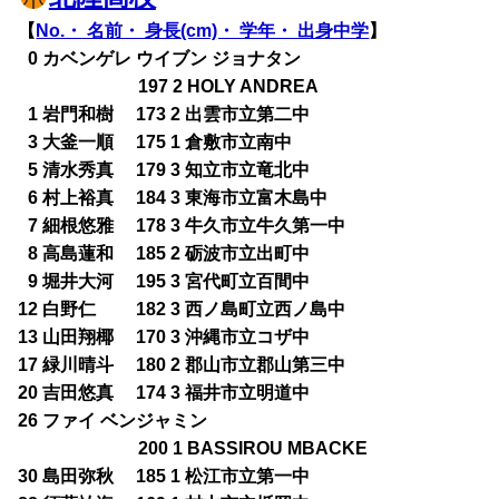
【
No.・ 名前・ 身長(cm)・ 学年・ 出身中学
】
0
0 カベンゲレ ウイブン ジョナタン
197 2 HOLY ANDREA
0
1 岩門和樹 173 2 出雲市立第二中
0
3 大釜一順 175 1 倉敷市立南中
0
5 清水秀真 179 3 知立市立竜北中
0
6 村上裕真 184 3 東海市立富木島中
0
7 細根悠雅 178 3 牛久市立牛久第一中
0
8 高島蓮和 185 2 砺波市立出町中
0
9 堀井大河 195 3 宮代町立百間中
12 白野仁 182 3 西ノ島町立西ノ島中
13 山田翔椰 170 3 沖縄市立コザ中
17 緑川晴斗 180 2 郡山市立郡山第三中
20 吉田悠真 174 3 福井市立明道中
26 ファイ ベンジャミン
200 1 BASSIROU MBACKE
30 島田弥秋 185 1 松江市立第一中