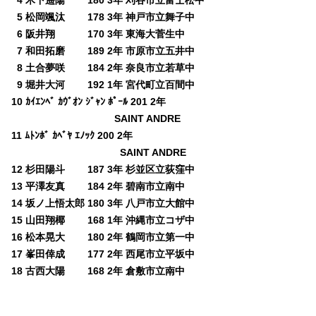
0
4 木下遥陽 180 3年 刈谷市立富士松中
0
5 松岡颯汰 178 3年 神戸市立舞子中
0
6 阪井翔 170 3年 東海大菅生中
0
7 和田拓磨 189 2年 市原市立五井中
0
8 土合夢咲 184 2年 奈良市立若草中
0
9 堀井大河 192 1年 宮代町立百間中
10 ｶｲｴﾝﾍﾞ ｶｳﾞｵﾝ ｼﾞｬﾝ ﾎﾟｰﾙ 201 2年
10
SAINT ANDRE
11 ﾑﾄﾝﾎﾞ ｶﾍﾞﾔ ｴﾉｯｸ 200 2年
SAINT ANDRE
12 杉田陽斗 187 3年 杉並区立荻窪中
13 平澤友真 184 2年 碧南市立南中
14 坂ノ上悟太郎 180 3年 八戸市立大館中
15 山田翔椰 168 1年 沖縄市立コザ中
16 松本晃大 180 2年 鶴岡市立第一中
17 峯田倖成 177 2年 西尾市立平坂中
18 古西大陽 168 2年 倉敷市立南中