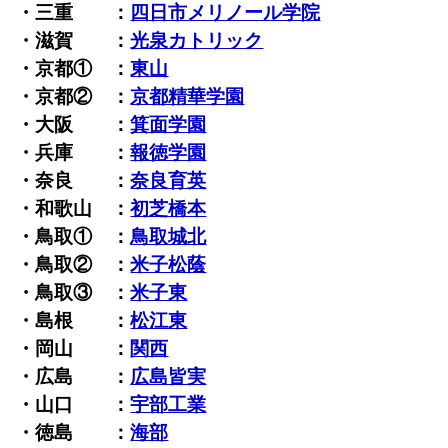
・三重 ：
四日市メリノール学院
・滋賀 ：
光泉カトリック
・京都① ：
東山
・京都② ：
京都精華学園
・大阪 ：
箕面学園
・兵庫 ：
報徳学園
・奈良 ：
奈良育英
・和歌山 ：
初芝橋本
・鳥取① ：
鳥取城北
・鳥取② ：
米子松蔭
・鳥取③ ：
米子東
・島根 ：
松江東
・岡山 ：
関西
・広島 ：
広島皆実
・山口 ：
宇部工業
・徳島 ：
海部