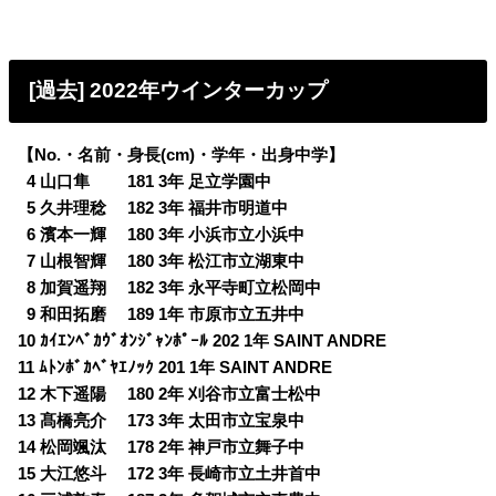
[過去] 2022年ウインターカップ
【No.・名前・身長(cm)・学年・出身中学】
0
4 山口隼 181 3年 足立学園中
0
5 久井理稔 182 3年 福井市明道中
0
6 濱本一輝 180 3年 小浜市立小浜中
0
7 山根智輝 180 3年 松江市立湖東中
0
8 加賀遥翔 182 3年 永平寺町立松岡中
0
9 和田拓磨 189 1年 市原市立五井中
10 ｶｲｴﾝﾍﾞｶｳﾞｵﾝｼﾞｬﾝﾎﾟｰﾙ 202 1年 SAINT ANDRE
11 ﾑﾄﾝﾎﾞｶﾍﾞﾔｴﾉｯｸ 201 1年 SAINT ANDRE
12 木下遥陽 180 2年 刈谷市立富士松中
13 髙橋亮介 173 3年 太田市立宝泉中
14 松岡颯汰 178 2年 神戸市立舞子中
15 大江悠斗 172 3年 長崎市立土井首中