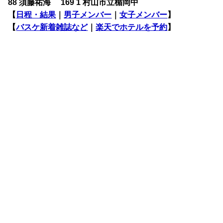
88 須藤祐海 169 1 村山市立楯岡中
【
日程・結果
｜
男子メンバー
｜
女子メンバー
】
【
バスケ新着雑誌など
｜
楽天でホテルを予約
】