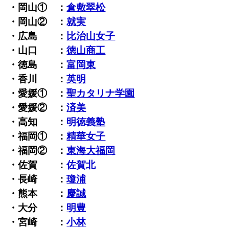
・岡山① ：
倉敷翠松
・岡山② ：
就実
・広島 ：
比治山女子
・山口 ：
徳山商工
・徳島 ：
富岡東
・香川 ：
英明
・愛媛① ：
聖カタリナ学園
・愛媛② ：
済美
・高知 ：
明徳義塾
・福岡① ：
精華女子
・福岡② ：
東海大福岡
・佐賀 ：
佐賀北
・長崎 ：
瓊浦
・熊本 ：
慶誠
・大分 ：
明豊
・宮崎 ：
小林