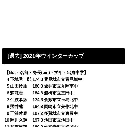
[過去] 2021年ウインターカップ
【No.・名前・身長(cm)・学年・出身中学】
0
4 下地秀一郎 174 3 豊見城市立豊見城中
0
5 山田怜生 180 3 坂井市立丸岡南中
0
6 森龍志 184 3 船橋市立三田中
0
7 仙波孝紘 174 3 倉敷市立玉島北中
0
8 照井蓮 184 3 岡崎市立矢作北中
0
9 三浦敦泰 187 2 多賀城市立東豊中
10 岡川久輝 197 3 池田市立池田中