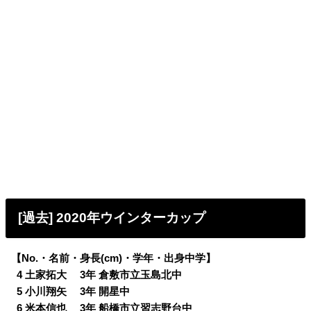
[過去] 2020年ウインターカップ
【No.・名前・身長(cm)・学年・出身中学】
0
4 土家拓大 3年 倉敷市立玉島北中
0
5 小川翔矢 3年 開星中
0
6 米本信也 3年 船橋市立習志野台中