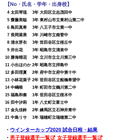
【No・氏名・学年・出身校】
0
4 太田琴琉 3年 大田区立志茂田中
0
5 齋藤美聡 3年 東村山市立東村山第二中
0
6 島田真希 3年 八王子市立第一中
0
7 長岡菜果 3年 川崎市立南菅中
0
8 清水芽衣 3年 世田谷区立桜丘中
0
9 井出花 3年 昭島市立清泉中
10 勝海晴花 3年 立川市立立川第三中
11 小出ほのか 2年 昭島市立拝島中
12 多田理夏 2年 府中市立府中第十中
13 小林花菜子 2年 世田谷区立船橋希望中
14 中嶋唯 1年 町田市立鶴川第二中
15 福島和奏 1年 世田谷区立桜木中
16 田中汐莉 1年 八丈町立富士中
17 金丸佳鈴 2年 練馬区立石神井東中
21 中島リサ 1年 瑞穂町立瑞穂第二中
・
ウインターカップ2020 試合日程・結果
・
男子登録選手一覧
女子登録選手一覧