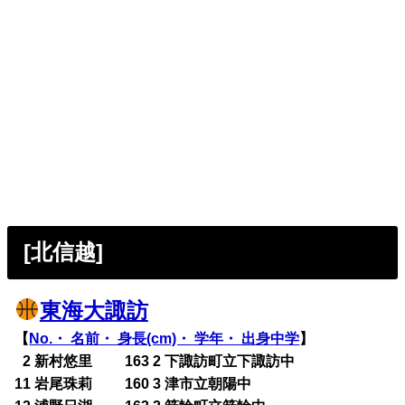
[北信越]
東海大諏訪
【
No.・ 名前・ 身長(cm)・ 学年・ 出身中学
】
0
2 新村悠里 163 2 下諏訪町立下諏訪中
11 岩尾珠莉 160 3 津市立朝陽中