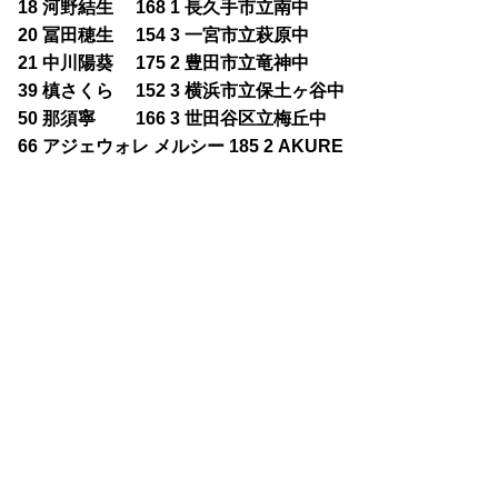
18 河野結生 168 1 長久手市立南中
20 冨田穂生 154 3 一宮市立萩原中
21 中川陽葵 175 2 豊田市立竜神中
39 槙さくら 152 3 横浜市立保土ヶ谷中
50 那須寧 166 3 世田谷区立梅丘中
66 アジェウォレ メルシー 185 2 AKURE