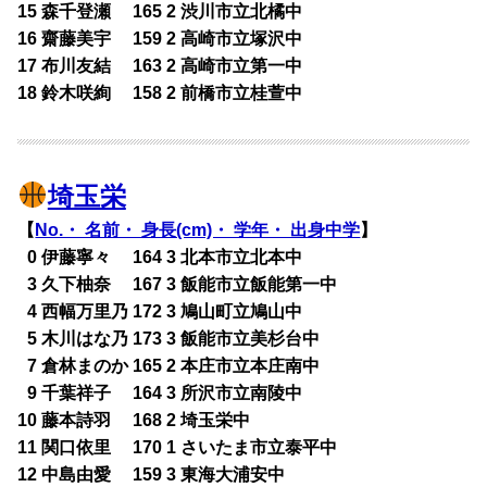
15 森千登瀬 165 2 渋川市立北橘中
16 齋藤美宇 159 2 高崎市立塚沢中
17 布川友結 163 2 高崎市立第一中
18 鈴木咲絢 158 2 前橋市立桂萱中
埼玉栄
【
No.・ 名前・ 身長(cm)・ 学年・ 出身中学
】
0
0 伊藤寧々 164 3 北本市立北本中
0
3 久下柚奈 167 3 飯能市立飯能第一中
0
4 西幅万里乃 172 3 鳩山町立鳩山中
0
5 木川はな乃 173 3 飯能市立美杉台中
0
7 倉林まのか 165 2 本庄市立本庄南中
0
9 千葉祥子 164 3 所沢市立南陵中
10 藤本詩羽 168 2 埼玉栄中
11 関口依里 170 1 さいたま市立泰平中
12 中島由愛 159 3 東海大浦安中