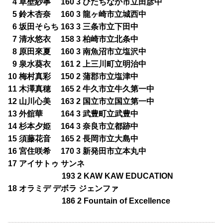
0
4 草壁紗寧 160 3 ひたちなか市立田彦中
0
5 鈴木杏奈 160 3 龍ヶ崎市立城西中
0
6 坂田そらち 163 3 三条市立下田中
0
7 清水悠衣 158 3 柏崎市立北条中
0
8 原田來夏 160 3 南魚沼市立塩沢中
0
9 泉水葵衣 161 2 上三川町立明治中
10 梅村真彩 150 2 蒲郡市立塩津中
11 木澤真穂 165 2 牛久市立牛久第一中
12 山川心美 163 2 国立市立国立第一中
13 外舘華 164 3 武豊町立武豊中
14 杉本夕姫 164 3 奈良市立都跡中
15 須藤花音 165 2 長岡市立大島中
16 宮住咲希 170 3 新発田市立本丸中
17 アイサトゥ サンネ
193 2 KAW KAW EDUCATION
18 オラミデ デボラ ジェンファ
186 2 Fountain of Excellence