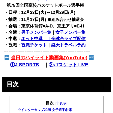
第78回全国高校バスケットボール選手権
・日程：12月23日(火)～12月29日(月)
・抽選：11月17日(月)
※組み合わせ抽選会
・会場：東京体育館=
A-D
、京王アリ=
E-H
・名簿：
男子メンバー集
｜
女子メンバー集
・中継：
ネット中継 ｜全試合ライブ配信
・観戦：
観戦チケット
｜
楽天トラベル予約
======================================
当日のハイライト動画集(YouTube)
①J SPORTS
｜
②バスケットLIVE
目次
目次
[
非表示
]
ウインターカップ2025 女子選手名簿