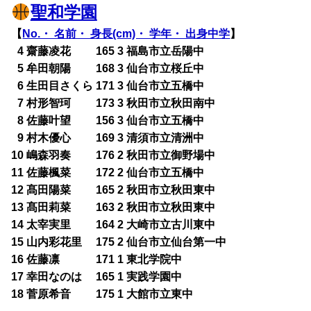
聖和学園
【
No.・ 名前・ 身長(cm)・ 学年・ 出身中学
】
0
4 齋藤凌花 165 3 福島市立岳陽中
0
5 牟田朝陽 168 3 仙台市立桜丘中
0
6 生田目さくら 171 3 仙台市立五橋中
0
7 村形智珂 173 3 秋田市立秋田南中
0
8 佐藤叶望 156 3 仙台市立五橋中
0
9 村木優心 169 3 清須市立清洲中
10 嶋森羽奏 176 2 秋田市立御野場中
11 佐藤楓菜 172 2 仙台市立五橋中
12 髙田陽菜 165 2 秋田市立秋田東中
13 髙田莉菜 163 2 秋田市立秋田東中
14 太宰実里 164 2 大崎市立古川東中
15 山内彩花里 175 2 仙台市立仙台第一中
16 佐藤凛 171 1 東北学院中
17 幸田なのは 165 1 実践学園中
18 菅原希音 175 1 大館市立東中