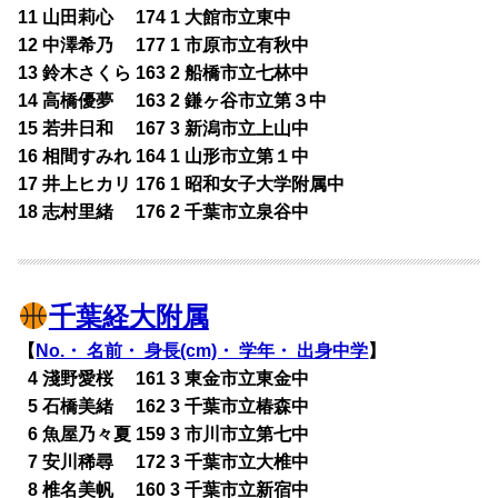
11 山田莉心 174 1 大館市立東中
12 中澤希乃 177 1 市原市立有秋中
13 鈴木さくら 163 2 船橋市立七林中
14 高橋優夢 163 2 鎌ヶ谷市立第３中
15 若井日和 167 3 新潟市立上山中
16 相間すみれ 164 1 山形市立第１中
17 井上ヒカリ 176 1 昭和女子大学附属中
18 志村里緒 176 2 千葉市立泉谷中
千葉経大附属
【
No.・ 名前・ 身長(cm)・ 学年・ 出身中学
】
0
4 淺野愛桜 161 3 東金市立東金中
0
5 石橋美緒 162 3 千葉市立椿森中
0
6 魚屋乃々夏 159 3 市川市立第七中
0
7 安川稀尋 172 3 千葉市立大椎中
0
8 椎名美帆 160 3 千葉市立新宿中