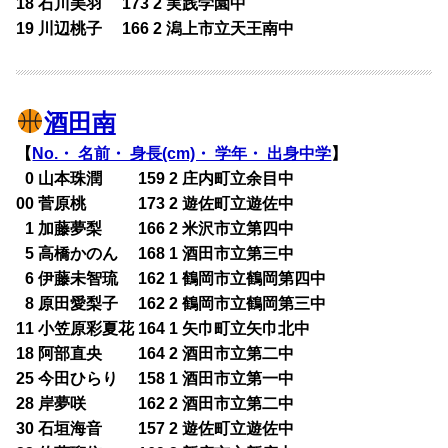
18 石川美羽 173 2 実践学園中
19 川辺桃子 166 2 潟上市立天王南中
酒田南
【
No.・ 名前・ 身長(cm)・ 学年・ 出身中学
】
0
0 山本珠潤 159 2 庄内町立余目中
00 菅原桃 173 2 遊佐町立遊佐中
0
1 加藤夢梨 166 2 米沢市立第四中
0
5 高橋かのん 168 1 酒田市立第三中
0
6 伊藤未智琉 162 1 鶴岡市立鶴岡第四中
0
8 原田愛梨子 162 2 鶴岡市立鶴岡第三中
11 小笠原彩夏花 164 1 矢巾町立矢巾北中
18 阿部直央 164 2 酒田市立第二中
25 今田ひらり 158 1 酒田市立第一中
28 岸夢咲 162 2 酒田市立第二中
30 石垣海音 157 2 遊佐町立遊佐中