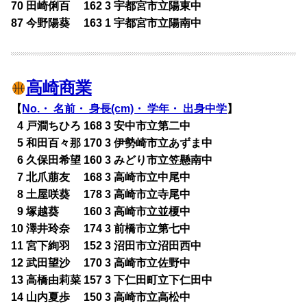
70 田崎俐百 162 3 宇都宮市立陽東中
87 今野陽葵 163 1 宇都宮市立陽南中
高崎商業
【
No.・ 名前・ 身長(cm)・ 学年・ 出身中学
】
0
4 戸澗ちひろ 168 3 安中市立第二中
0
5 和田百々那 170 3 伊勢崎市立あずま中
0
6 久保田希望 160 3 みどり市立笠懸南中
0
7 北爪萠友 168 3 高崎市立中尾中
0
8 土屋咲葵 178 3 高崎市立寺尾中
0
9 塚越葵 160 3 高崎市立並榎中
10 澤井玲奈 174 3 前橋市立第七中
11 宮下絢羽 152 3 沼田市立沼田西中
12 武田望沙 170 3 高崎市立佐野中
13 高橋由莉菜 157 3 下仁田町立下仁田中
14 山内夏歩 150 3 高崎市立高松中