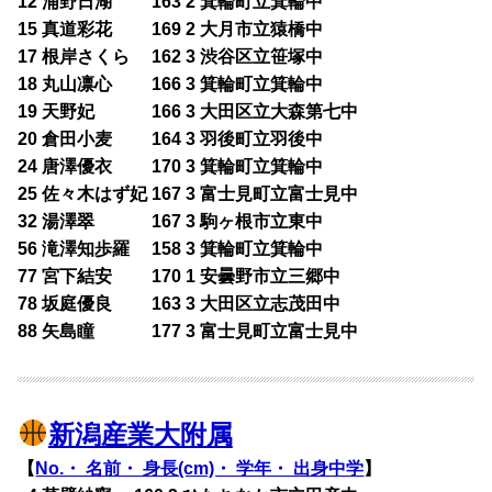
12 浦野日湖 163 2 箕輪町立箕輪中
15 真道彩花 169 2 大月市立猿橋中
17 根岸さくら 162 3 渋谷区立笹塚中
18 丸山凛心 166 3 箕輪町立箕輪中
19 天野妃 166 3 大田区立大森第七中
20 倉田小麦 164 3 羽後町立羽後中
24 唐澤優衣 170 3 箕輪町立箕輪中
25 佐々木はず妃 167 3 富士見町立富士見中
32 湯澤翠 167 3 駒ヶ根市立東中
56 滝澤知歩羅 158 3 箕輪町立箕輪中
77 宮下結安 170 1 安曇野市立三郷中
78 坂庭優良 163 3 大田区立志茂田中
88 矢島瞳 177 3 富士見町立富士見中
新潟産業大附属
【
No.・ 名前・ 身長(cm)・ 学年・ 出身中学
】