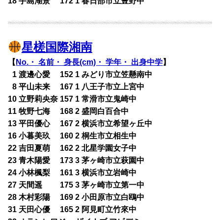
18 手島湖景 172 1 春日部市立豊野中
星槎国際湘南
【
No.・ 名前・ 身長(cm)・ 学年・ 出身中学
】
0
1 渡邊心愛 152 1 みどり市立笠懸南中
0
8 平山未来 167 1 八王子市立上宮中
10 立野莉央奈 157 1 常滑市立鬼崎中
11 牧野七海 168 2 盛岡白百合中
13 平田優心 167 2 横浜市立希望ヶ丘中
16 小暮美玖 160 2 桐生市立相生中
22 吉田夏萌 162 2 北星学園女子中
23 青木陽愛 173 3 茅ヶ崎市立萩園中
24 小林楓梨 161 3 横浜市立岩崎中
27 天間遥 175 3 茅ヶ崎市立第一中
28 木村彩陽 169 2 小田原市立白鴎中
31 天田心優 165 2 阿見町立竹來中