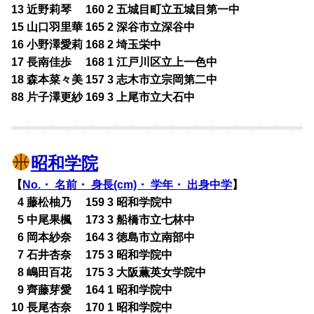
13 近野莉琴 160 2 五城目町立五城目第一中
15 山口羽里華 165 2 深谷市立深谷中
16 小野澤愛莉 168 2 埼玉栄中
17 長南佳歩 168 1 江戸川区立上一色中
18 森本菜々美 157 3 志木市立宗岡第二中
88 片子澤更紗 169 3 上尾市立大石中
昭和学院
【
No.・ 名前・ 身長(cm)・ 学年・ 出身中学
】
0
4 藤松柚乃 159 3 昭和学院中
0
5 中尾果楓 173 3 船橋市立七林中
0
6 岡本紗奈 164 3 徳島市立南部中
0
7 石井杏奈 175 3 昭和学院中
0
8 嶋田百花 175 3 大阪薫英女学院中
0
9 齊藤芽愛 164 1 昭和学院中
10 長尾杏奈 170 1 昭和学院中