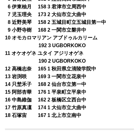
0
6 伊東柚月 158 3 君津市立周西中
0
7 児玉理央 173 2 大仙市立大曲中
0
8 近野美琴 158 2 五城目町立五城目第一中
0
9 小野寺樹 168 2 一関市立磐井中
10 オモカロマリアン アブドゥルカリーム
192 3 UGBORKOKO
11 オケオゲネ ユタイ アジリオゲネ
190 2 UGBORKOKO
12 高橋志奈 165 1 秋田県立清陵学院中
13 岩渕咲 169 3 一関市立花泉中
14 只埜禾子 168 2 仙台市立第一中
15 阿部杏華 176 1 平泉町立平泉中
16 中島維伽 162 2 板橋区立西台中
17 竹原真凜 174 1 大仙市立大曲中
18 石塚宙 167 1 北上市立南中