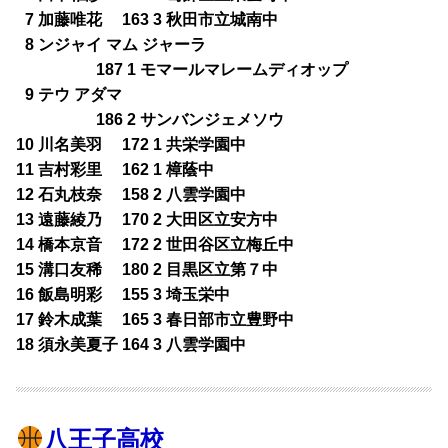
0
7 加藤唯花 163 3 秋田市立城南中
0
8 ンジャイ マム ジャーラ
187 1 モマールマレームディオップ
0
9 テウ アダマ
186 2 サンバンジェメソウ
10 川名美羽 172 1 共栄学園中
11 吉村彩里 162 1 樟蔭中
12 石丸枝奈 158 2 八雲学園中
13 遠藤綾乃 170 2 大田区立安方中
14 橋本京音 172 2 世田谷区立梅丘中
15 溝口友稀 180 2 目黒区立第７中
16 飯島明彩 155 3 埼玉栄中
17 鈴木成葉 165 3 春日部市立豊野中
18 須永美夏子 164 3 八雲学園中
八王子高校