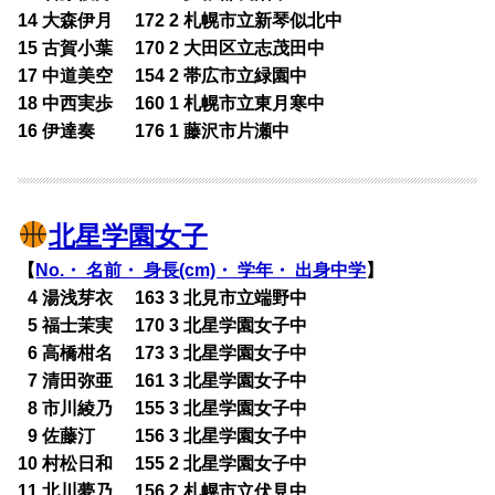
14 大森伊月 172 2 札幌市立新琴似北中
15 古賀小葉 170 2 大田区立志茂田中
17 中道美空 154 2 帯広市立緑園中
18 中西実歩 160 1 札幌市立東月寒中
16 伊達奏 176 1 藤沢市片瀬中
北星学園女子
【
No.・ 名前・ 身長(cm)・ 学年・ 出身中学
】
0
4 湯浅芽衣 163 3 北見市立端野中
0
5 福士茉実 170 3 北星学園女子中
0
6 高橋柑名 173 3 北星学園女子中
0
7 清田弥亜 161 3 北星学園女子中
0
8 市川綾乃 155 3 北星学園女子中
0
9 佐藤汀 156 3 北星学園女子中
10 村松日和 155 2 北星学園女子中
11 北川夢乃 156 2 札幌市立伏見中