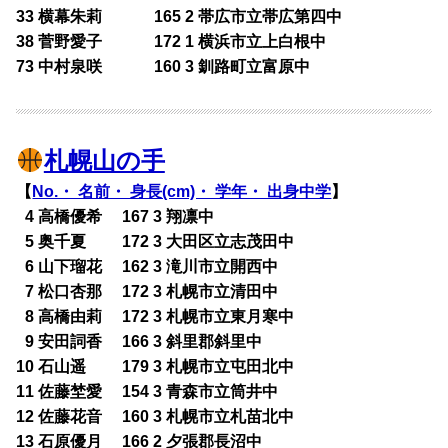
33 横幕朱莉 165 2 帯広市立帯広第四中
38 菅野愛子 172 1 横浜市立上白根中
73 中村泉咲 160 3 釧路町立富原中
札幌山の手
【
No.・ 名前・ 身長(cm)・ 学年・ 出身中学
】
0
4 高橋優希 167 3 翔凛中
0
5 奥千夏 172 3 大田区立志茂田中
0
6 山下瑠花 162 3 滝川市立開西中
0
7 松口杏那 172 3 札幌市立清田中
0
8 高橋由莉 172 3 札幌市立東月寒中
0
9 安田詞香 166 3 斜里郡斜里中
10 石山遥 179 3 札幌市立屯田北中
11 佐藤埜愛 154 3 青森市立筒井中
12 佐藤花音 160 3 札幌市立札苗北中
13 石原優月 166 2 夕張郡長沼中