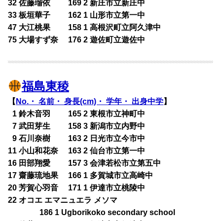
32 佐藤瑠依 169 2 新庄市立新庄中
33 板垣華子 162 1 山形市立第一中
47 大江桃果 158 1 高根沢町立阿久津中
75 大場すず奈 176 2 遊佐町立遊佐中
福島東稜
【
No.・ 名前・ 身長(cm)・ 学年・ 出身中学
】
0
1 鈴木音羽 165 2 東根市立神町中
0
7 武田芽生 158 3 新潟市立内野中
0
9 石川奈樹 163 2 日光市立今市中
11 小山和花奈 163 2 仙台市立第一中
16 田部翔愛 157 3 会津若松市立第五中
17 齋藤琉地果 166 1 多賀城市立高崎中
20 芳賀心羽音 171 1 伊達市立桃陵中
22 オコエ エマニュエラ メソマ
186 1 Ugborikoko secondary school