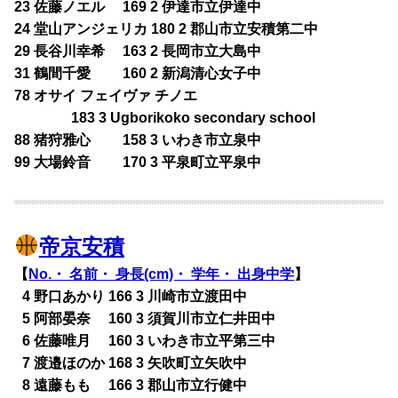
23 佐藤ノエル 169 2 伊達市立伊達中
24 堂山アンジェリカ 180 2 郡山市立安積第二中
29 長谷川幸希 163 2 長岡市立大島中
31 鶴間千愛 160 2 新潟清心女子中
78 オサイ フェイヴァ チノエ
183 3 Ugborikoko secondary school
88 猪狩雅心 158 3 いわき市立泉中
99 大場鈴音 170 3 平泉町立平泉中
帝京安積
【
No.・ 名前・ 身長(cm)・ 学年・ 出身中学
】
0
4 野口あかり 166 3 川崎市立渡田中
0
5 阿部晏奈 160 3 須賀川市立仁井田中
0
6 佐藤唯月 160 3 いわき市立平第三中
0
7 渡邉ほのか 168 3 矢吹町立矢吹中
0
8 遠藤もも 166 3 郡山市立行健中