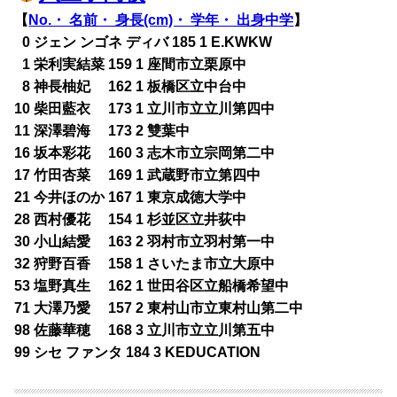
【
No.・ 名前・ 身長(cm)・ 学年・ 出身中学
】
0
0 ジェン ンゴネ ディバ 185 1 E.KWKW
0
1 栄利実結菜 159 1 座間市立栗原中
0
8 神長柚妃 162 1 板橋区立中台中
10 柴田藍衣 173 1 立川市立立川第四中
11 深澤碧海 173 2 雙葉中
16 坂本彩花 160 3 志木市立宗岡第二中
17 竹田杏菜 169 1 武蔵野市立第四中
21 今井ほのか 167 1 東京成徳大学中
28 西村優花 154 1 杉並区立井荻中
30 小山結愛 163 2 羽村市立羽村第一中
32 狩野百香 158 1 さいたま市立大原中
53 塩野真生 162 1 世田谷区立船橋希望中
71 大澤乃愛 157 2 東村山市立東村山第二中
98 佐藤華穂 168 3 立川市立立川第五中
99 シセ ファンタ 184 3 KEDUCATION