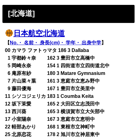
[北海道]
日本航空北海道
【
No.・ 名前・ 身長(cm)・ 学年・ 出身中学
】
00 カマラ ファトゥマタ 186 3 Dallaba
0
1 宇都鈴々奈 162 3 豊田市立高橋中
0
5 岡崎永奈 154 1 四街道市立四街道北中
0
6 庵原有紗 180 3 Matare Gymnasium
0
7 片山菜々葉 161 3 恵庭市立恵み野中
0
9 藤田優海 167 1 豊田市立美里中
11 シソコジェリカ 183 1 Coumba Keita
12 坂下茉愛 165 2 大田区立志茂田中
13 西川葵 165 3 横須賀市立大矢部中
17 小室陽奈 167 3 恵庭市立恵明中
22 軽部あかり 168 1 東根市立神町中
25 北原恋花 178 2 旭川市立神居東中