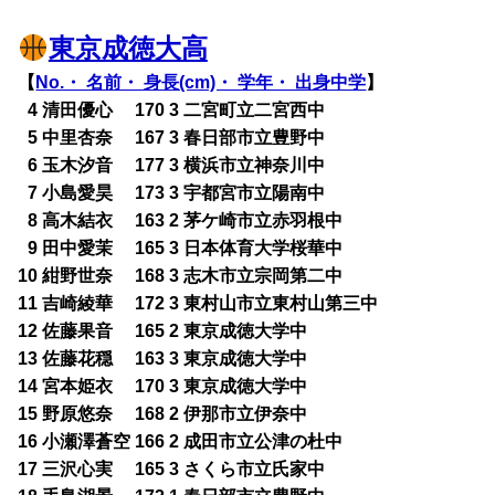
東京成徳大高
【
No.・ 名前・ 身長(cm)・ 学年・ 出身中学
】
0
4 清田優心 170 3 二宮町立二宮西中
0
5 中里杏奈 167 3 春日部市立豊野中
0
6 玉木汐音 177 3 横浜市立神奈川中
0
7 小島愛昊 173 3 宇都宮市立陽南中
0
8 高木結衣 163 2 茅ケ崎市立赤羽根中
0
9 田中愛茉 165 3 日本体育大学桜華中
10 紺野世奈 168 3 志木市立宗岡第二中
11 吉崎綾華 172 3 東村山市立東村山第三中
12 佐藤果音 165 2 東京成徳大学中
13 佐藤花穏 163 3 東京成徳大学中
14 宮本姫衣 170 3 東京成徳大学中
15 野原悠奈 168 2 伊那市立伊奈中
16 小瀬澤蒼空 166 2 成田市立公津の杜中
17 三沢心実 165 3 さくら市立氏家中