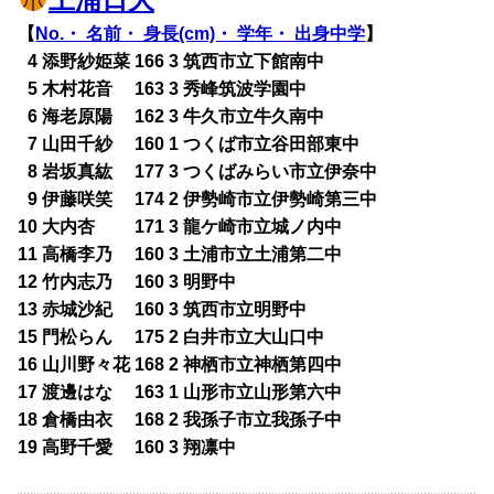
【
No.・ 名前・ 身長(cm)・ 学年・ 出身中学
】
0
4 添野紗姫菜 166 3 筑西市立下館南中
0
5 木村花音 163 3 秀峰筑波学園中
0
6 海老原陽 162 3 牛久市立牛久南中
0
7 山田千紗 160 1 つくば市立谷田部東中
0
8 岩坂真紘 177 3 つくばみらい市立伊奈中
0
9 伊藤咲笑 174 2 伊勢崎市立伊勢崎第三中
10 大内杏 171 3 龍ケ崎市立城ノ内中
11 高橋李乃 160 3 土浦市立土浦第二中
12 竹内志乃 160 3 明野中
13 赤城沙紀 160 3 筑西市立明野中
15 門松らん 175 2 白井市立大山口中
16 山川野々花 168 2 神栖市立神栖第四中
17 渡邊はな 163 1 山形市立山形第六中
18 倉橋由衣 168 2 我孫子市立我孫子中
19 高野千愛 160 3 翔凛中