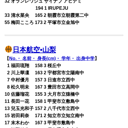
32 オランレワジュ ザイナブ アビデミ
194 1 IRUPEJU
33 清水菜央 165 2 朝霞市立朝霞第二中
55 梅田こころ 173 2 平塚市立金旭中
日本航空•山梨
【
No.・ 名前・ 身長(cm)・ 学年・ 出身中学
】
0
1 福田琉翔 158 3 桜丘中
0
2 川上華凜 163 2 宇都宮市立陽南中
0
7 中村優月 157 3 日進市立西中
0
8 松久明未 167 3 豊田市立高岡中
10 佐藤瑠花 155 3 大月市立猿橋中
11 長田一花 158 1 甲斐市立敷島中
13 兒玉光和子 157 2 八千代市立西中
15 岩田莉奈 171 2 知立市立知立南中
17 末木わか 167 3 甲斐市敷島中