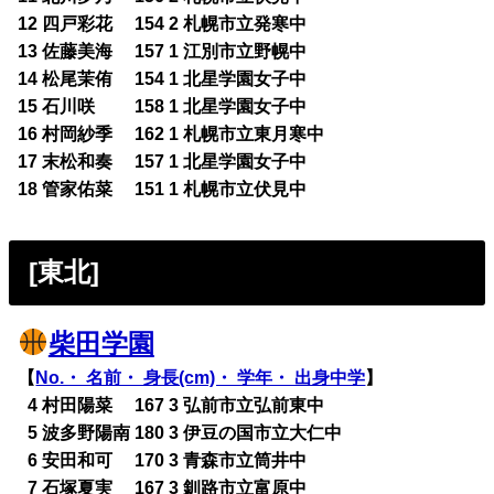
12 四戸彩花 154 2 札幌市立発寒中
13 佐藤美海 157 1 江別市立野幌中
14 松尾茉侑 154 1 北星学園女子中
15 石川咲 158 1 北星学園女子中
16 村岡紗季 162 1 札幌市立東月寒中
17 末松和奏 157 1 北星学園女子中
18 管家佑菜 151 1 札幌市立伏見中
[東北]
柴田学園
【
No.・ 名前・ 身長(cm)・ 学年・ 出身中学
】
0
4 村田陽菜 167 3 弘前市立弘前東中
0
5 波多野陽南 180 3 伊豆の国市立大仁中
0
6 安田和可 170 3 青森市立筒井中
0
7 石塚夏実 167 3 釧路市立富原中