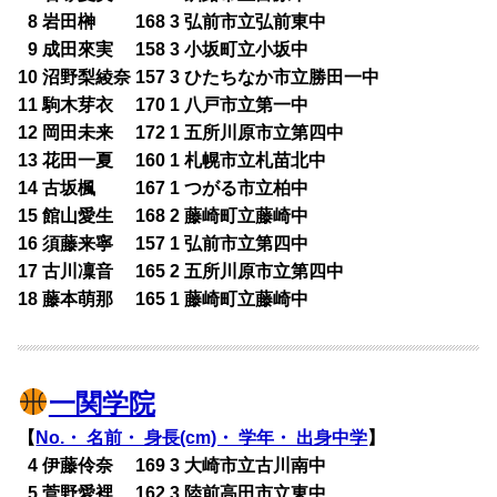
0
8 岩田榊 168 3 弘前市立弘前東中
0
9 成田來実 158 3 小坂町立小坂中
10 沼野梨綾奈 157 3 ひたちなか市立勝田一中
11 駒木芽衣 170 1 八戸市立第一中
12 岡田未来 172 1 五所川原市立第四中
13 花田一夏 160 1 札幌市立札苗北中
14 古坂楓 167 1 つがる市立柏中
15 館山愛生 168 2 藤崎町立藤崎中
16 須藤来寧 157 1 弘前市立第四中
17 古川凜音 165 2 五所川原市立第四中
18 藤本萌那 165 1 藤崎町立藤崎中
一関学院
【
No.・ 名前・ 身長(cm)・ 学年・ 出身中学
】
0
4 伊藤伶奈 169 3 大崎市立古川南中
0
5 菅野愛裡 162 3 陸前高田市立東中