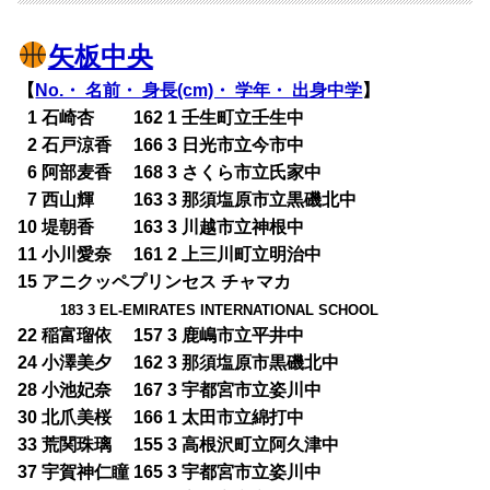
矢板中央
【
No.・ 名前・ 身長(cm)・ 学年・ 出身中学
】
0
1 石崎杏 162 1 壬生町立壬生中
0
2 石戸涼香 166 3 日光市立今市中
0
6 阿部麦香 168 3 さくら市立氏家中
0
7 西山輝 163 3 那須塩原市立黒磯北中
10 堤朝香 163 3 川越市立神根中
11 小川愛奈 161 2 上三川町立明治中
15 アニクッペプリンセス チャマカ
183 3 EL-EMIRATES INTERNATIONAL SCHOOL
22 稲富瑠依 157 3 鹿嶋市立平井中
24 小澤美夕 162 3 那須塩原市黒磯北中
28 小池妃奈 167 3 宇都宮市立姿川中
30 北爪美桜 166 1 太田市立綿打中
33 荒関珠璃 155 3 高根沢町立阿久津中
37 宇賀神仁瞳 165 3 宇都宮市立姿川中