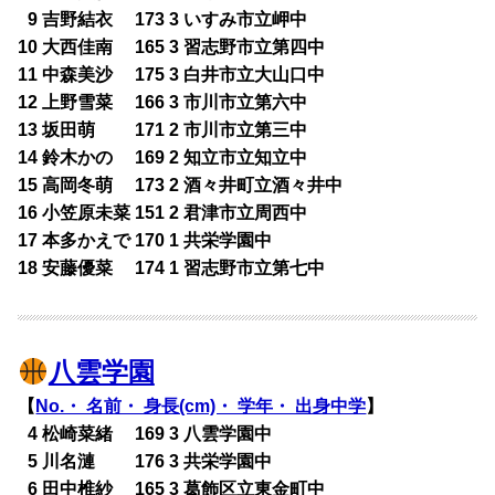
0
9 吉野結衣 173 3 いすみ市立岬中
10 大西佳南 165 3 習志野市立第四中
11 中森美沙 175 3 白井市立大山口中
12 上野雪菜 166 3 市川市立第六中
13 坂田萌 171 2 市川市立第三中
14 鈴木かの 169 2 知立市立知立中
15 高岡冬萌 173 2 酒々井町立酒々井中
16 小笠原未菜 151 2 君津市立周西中
17 本多かえで 170 1 共栄学園中
18 安藤優菜 174 1 習志野市立第七中
八雲学園
【
No.・ 名前・ 身長(cm)・ 学年・ 出身中学
】
0
4 松崎菜緒 169 3 八雲学園中
0
5 川名漣 176 3 共栄学園中
0
6 田中椎紗 165 3 葛飾区立東金町中