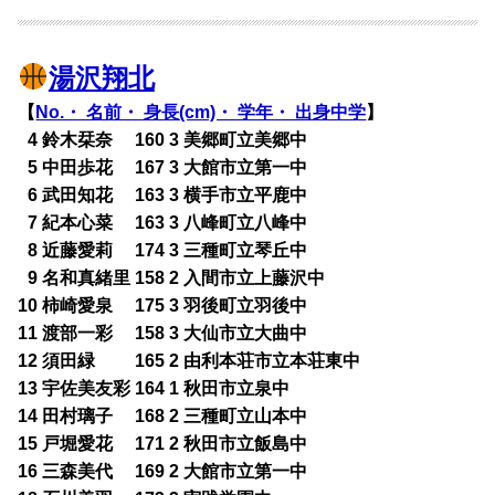
湯沢翔北
【
No.・ 名前・ 身長(cm)・ 学年・ 出身中学
】
0
4 鈴木栞奈 160 3 美郷町立美郷中
0
5 中田歩花 167 3 大館市立第一中
0
6 武田知花 163 3 横手市立平鹿中
0
7 紀本心菜 163 3 八峰町立八峰中
0
8 近藤愛莉 174 3 三種町立琴丘中
0
9 名和真緒里 158 2 入間市立上藤沢中
10 柿崎愛泉 175 3 羽後町立羽後中
11 渡部一彩 158 3 大仙市立大曲中
12 須田緑 165 2 由利本荘市立本荘東中
13 宇佐美友彩 164 1 秋田市立泉中
14 田村璃子 168 2 三種町立山本中
15 戸堀愛花 171 2 秋田市立飯島中
16 三森美代 169 2 大館市立第一中