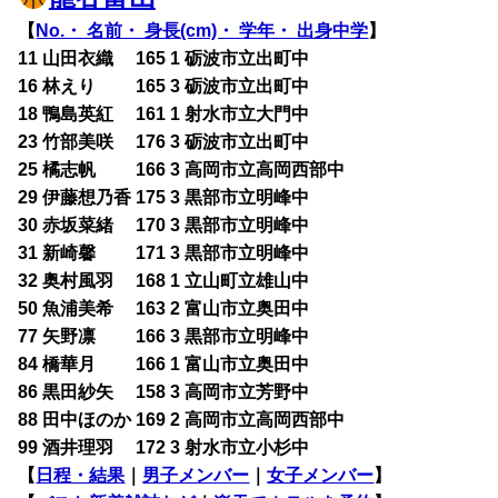
【
No.・ 名前・ 身長(cm)・ 学年・ 出身中学
】
11 山田衣織 165 1 砺波市立出町中
16 林えり 165 3 砺波市立出町中
18 鴨島英紅 161 1 射水市立大門中
23 竹部美咲 176 3 砺波市立出町中
25 橘志帆 166 3 高岡市立高岡西部中
29 伊藤想乃香 175 3 黒部市立明峰中
30 赤坂菜緒 170 3 黒部市立明峰中
31 新崎馨 171 3 黒部市立明峰中
32 奥村風羽 168 1 立山町立雄山中
50 魚浦美希 163 2 富山市立奥田中
77 矢野凛 166 3 黒部市立明峰中
84 橋華月 166 1 富山市立奥田中
86 黒田紗矢 158 3 高岡市立芳野中
88 田中ほのか 169 2 高岡市立高岡西部中
99 酒井理羽 172 3 射水市立小杉中
【
日程・結果
｜
男子メンバー
｜
女子メンバー
】