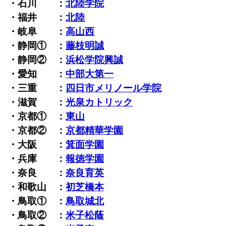
・石川 ：
北陸学院
・福井 ：
北陸
・岐阜 ：
高山西
・静岡① ：
藤枝明誠
・静岡② ：
浜松学院興誠
・愛知 ：
中部大第一
・三重 ：
四日市メリノール学院
・滋賀 ：
光泉カトリック
・京都① ：
東山
・京都② ：
京都精華学園
・大阪 ：
箕面学園
・兵庫 ：
報徳学園
・奈良 ：
奈良育英
・和歌山 ：
初芝橋本
・鳥取① ：
鳥取城北
・鳥取② ：
米子松蔭