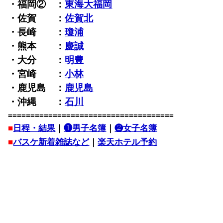
・福岡② ：
東海大福岡
・佐賀 ：
佐賀北
・長崎 ：
瓊浦
・熊本 ：
慶誠
・大分 ：
明豊
・宮崎 ：
小林
・鹿児島 ：
鹿児島
・沖縄 ：
石川
=====================================
■
日程・結果
｜
❶男子名簿
｜
❷女子名簿
■
バスケ新着雑誌など
｜
楽天ホテル予約