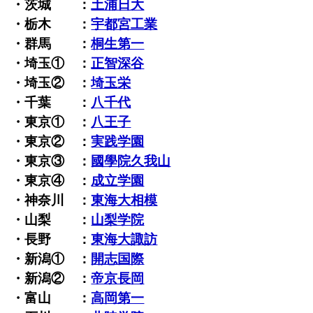
・茨城 ：
土浦日大
・栃木 ：
宇都宮工業
・群馬 ：
桐生第一
・埼玉① ：
正智深谷
・埼玉② ：
埼玉栄
・千葉 ：
八千代
・東京① ：
八王子
・東京② ：
実践学園
・東京③ ：
國學院久我山
・東京④ ：
成立学園
・神奈川 ：
東海大相模
・山梨 ：
山梨学院
・長野 ：
東海大諏訪
・新潟① ：
開志国際
・新潟② ：
帝京長岡
・富山 ：
高岡第一