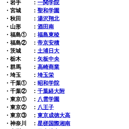
・岩手 ：
一関学院
・宮城 ：
聖和学園
・秋田 ：
湯沢翔北
・山形 ：
酒田南
・福島① ：
福島東稜
・福島② ：
帝京安積
・茨城 ：
土浦日大
・栃木 ：
矢板中央
・群馬 ：
高崎商業
・埼玉 ：
埼玉栄
・千葉① ：
昭和学院
・千葉② ：
千葉経大附
・東京① ：
八雲学園
・東京② ：
八王子
・東京③ ：
東京成徳大高
・神奈川 ：
星槎国際湘南