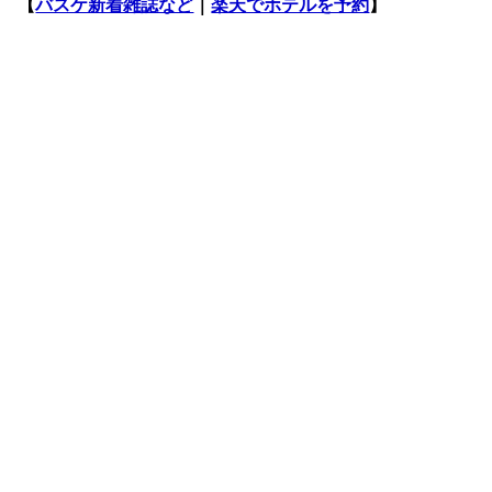
【
バスケ新着雑誌など
｜
楽天でホテルを予約
】