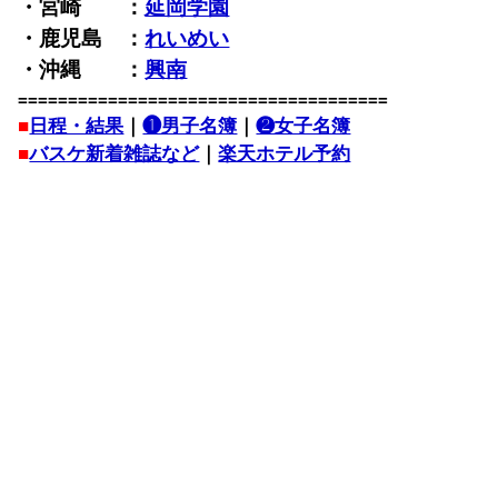
・宮崎 ：
延岡学園
・鹿児島 ：
れいめい
・沖縄 ：
興南
=====================================
■
日程・結果
｜
❶男子名簿
｜
❷女子名簿
■
バスケ新着雑誌など
｜
楽天ホテル予約