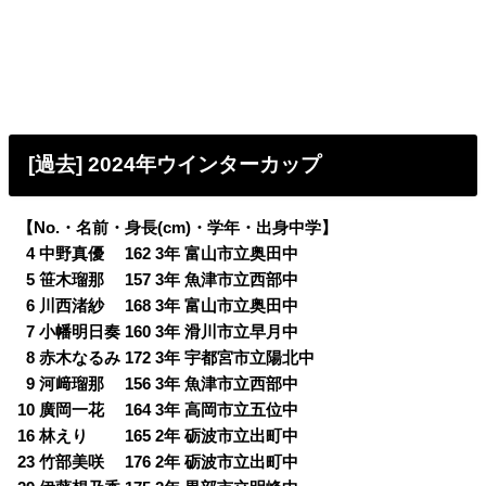
[過去] 2024年ウインターカップ
【No.・名前・身長(cm)・学年・出身中学】
0
4 中野真優 162 3年 富山市立奥田中
0
5 笹木瑠那 157 3年 魚津市立西部中
0
6 川西渚紗 168 3年 富山市立奥田中
0
7 小幡明日奏 160 3年 滑川市立早月中
0
8 赤木なるみ 172 3年 宇都宮市立陽北中
0
9 河﨑瑠那 156 3年 魚津市立西部中
10 廣岡一花 164 3年 高岡市立五位中
16 林えり 165 2年 砺波市立出町中
23 竹部美咲 176 2年 砺波市立出町中