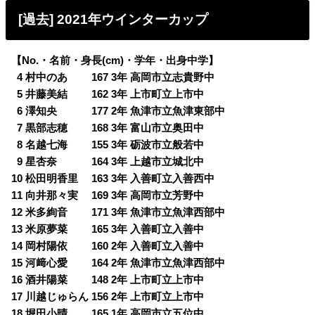
[過去] 2021年ウインターカップ
【No.・名前・身長(cm)・学年・出身中学】
0
4 村中のあ 167 3年 高岡市立志貴野中
0
5 井藤美結 162 3年 上市町立上市中
0
6 澤知央 177 2年 魚津市立魚津東部中
0
7 黒部志穂 168 3年 富山市立奥田中
0
8 名越七海 155 3年 砺波市立般若中
0
9 星杏奈 164 3年 上越市立城北中
10 松田明香里 163 3年 入善町立入善西中
11 向井那々実 169 3年 高岡市立芳野中
12 米多絢音 171 3年 魚津市立魚津西部中
13 米原夢菜 165 3年 入善町立入善中
14 岡村陽依 160 2年 入善町立入善中
15 河﨑心愛 164 2年 魚津市立魚津西部中
16 酒井陽菜 148 2年 上市町立上市中
17 川越じゅらん 156 2年 上市町立上市中
18 堀田小晴 165 1年 高岡市立五位中