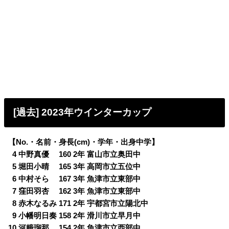
[過去] 2023年ウインターカップ
【No.・名前・身長(cm)・学年・出身中学】
0
4 中野真優 160 2年 富山市立奥田中
0
5 堀田小晴 165 3年 高岡市立五位中
0
6 中村そら 167 3年 魚津市立東部中
0
7 窪田羽杏 162 3年 魚津市立東部中
0
8 赤木なるみ 171 2年 宇都宮市立陽北中
0
9 小幡明日奏 158 2年 滑川市立早月中
10 河﨑瑠那 154 2年 魚津市立西部中