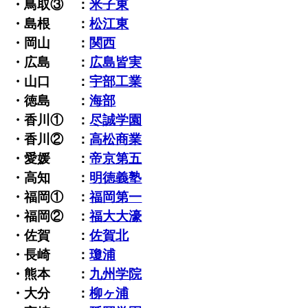
・鳥取③ ：
米子東
・島根 ：
松江東
・岡山 ：
関西
・広島 ：
広島皆実
・山口 ：
宇部工業
・徳島 ：
海部
・香川① ：
尽誠学園
・香川② ：
高松商業
・愛媛 ：
帝京第五
・高知 ：
明徳義塾
・福岡① ：
福岡第一
・福岡② ：
福大大濠
・佐賀 ：
佐賀北
・長崎 ：
瓊浦
・熊本 ：
九州学院
・大分 ：
柳ヶ浦