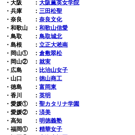
・大阪 ：
大阪薫英女学院
・兵庫 ：
三田松聖
・奈良 ：
奈良文化
・和歌山 ：
和歌山信愛
・鳥取 ：
鳥取城北
・島根 ：
立正大淞南
・岡山① ：
倉敷翠松
・岡山② ：
就実
・広島 ：
比治山女子
・山口 ：
徳山商工
・徳島 ：
富岡東
・香川 ：
英明
・愛媛① ：
聖カタリナ学園
・愛媛② ：
済美
・高知 ：
明徳義塾
・福岡① ：
精華女子