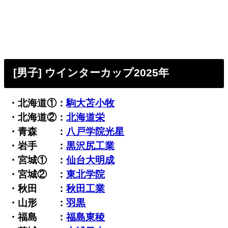
[男子] ウインターカップ2025年
・北海道①：
駒大苫小牧
・北海道②：
北海道栄
・青森 ：
八戸学院光星
・岩手 ：
黒沢尻工業
・宮城① ：
仙台大明成
・宮城② ：
東北学院
・秋田 ：
秋田工業
・山形 ：
羽黒
・福島 ：
福島東稜