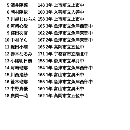
0
5 酒井陽菜 148 3年 上市町立上市中
0
6 岡村陽依 160 3年 入善町立入善中
0
7 川越じゅらん 158 3年 上市町立上市中
0
8 河﨑心愛 165 3年 魚津市立魚津西部中
0
9 窪田羽杏 162 2年 魚津市立魚津東部中
10 中村そら 167 2年 魚津市立魚津東部中
11 堀田小晴 165 2年 高岡市立五位中
12 赤木なるみ 171 1年 宇都宮市立陽北中
13 小幡明日奏 158 1年 滑川市立早月中
14 河﨑瑠那 154 1年 魚津市立魚津西部中
15 川西渚紗 168 1年 富山市立奥田中
16 笹木瑠那 155 1年 魚津市立魚津西部中
17 中野真優 160 1年 富山市立奥田中
18 廣岡一花 162 1年 高岡市立五位中