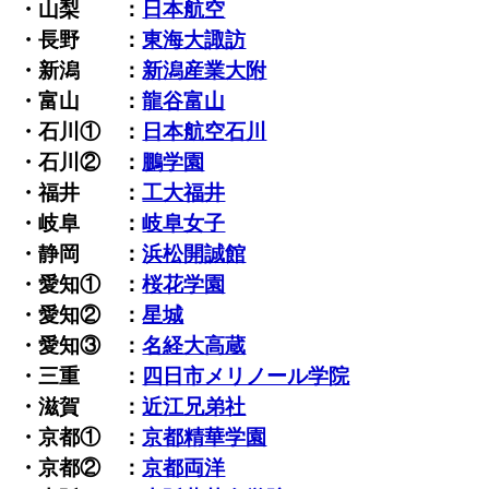
・山梨 ：
日本航空
・長野 ：
東海大諏訪
・新潟 ：
新潟産業大附
・富山 ：
龍谷富山
・石川① ：
日本航空石川
・石川② ：
鵬学園
・福井 ：
工大福井
・岐阜 ：
岐阜女子
・静岡 ：
浜松開誠館
・愛知① ：
桜花学園
・愛知② ：
星城
・愛知③ ：
名経大高蔵
・三重 ：
四日市メリノール学院
・滋賀 ：
近江兄弟社
・京都① ：
京都精華学園
・京都② ：
京都両洋