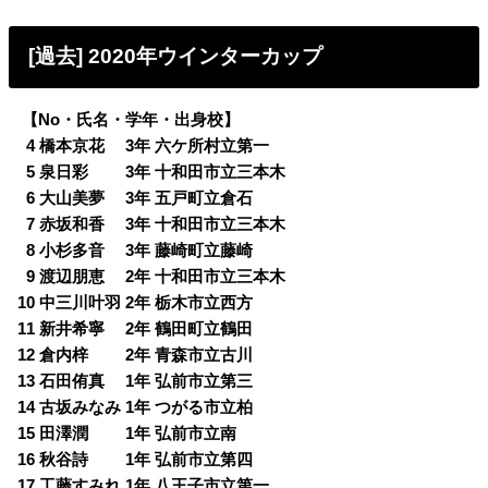
[過去] 2020年ウインターカップ
【No・氏名・学年・出身校】
0
4 橋本京花 3年 六ケ所村立第一
0
5 泉日彩 3年 十和田市立三本木
0
6 大山美夢 3年 五戸町立倉石
0
7 赤坂和香 3年 十和田市立三本木
0
8 小杉多音 3年 藤崎町立藤崎
0
9 渡辺朋恵 2年 十和田市立三本木
10 中三川叶羽 2年 栃木市立西方
11 新井希寧 2年 鶴田町立鶴田
12 倉内梓 2年 青森市立古川
13 石田侑真 1年 弘前市立第三
14 古坂みなみ 1年 つがる市立柏
15 田澤潤 1年 弘前市立南
16 秋谷詩 1年 弘前市立第四
17 工藤すみれ 1年 八王子市立第一