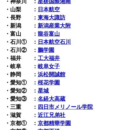
・神奈川 ：
星槎国際湘南
・山梨 ：
日本航空
・長野 ：
東海大諏訪
・新潟 ：
新潟産業大附
・富山 ：
龍谷富山
・石川① ：
日本航空石川
・石川② ：
鵬学園
・福井 ：
工大福井
・岐阜 ：
岐阜女子
・静岡 ：
浜松開誠館
・愛知① ：
桜花学園
・愛知② ：
星城
・愛知③ ：
名経大高蔵
・三重 ：
四日市メリノール学院
・滋賀 ：
近江兄弟社
・京都① ：
京都精華学園