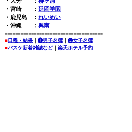
・大分 ：
柳ヶ浦
・宮崎 ：
延岡学園
・鹿児島 ：
れいめい
・沖縄 ：
興南
=====================================
■
日程・結果
｜
❶男子名簿
｜
❷女子名簿
■
バスケ新着雑誌など
｜
楽天ホテル予約