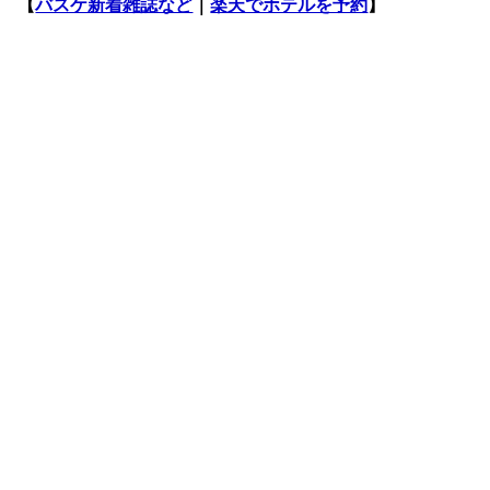
【
バスケ新着雑誌など
｜
楽天でホテルを予約
】