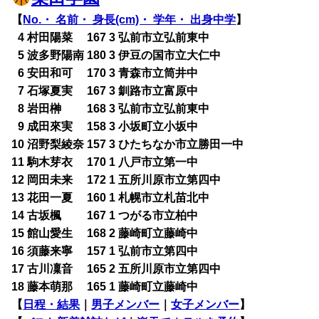
【
No.・ 名前・ 身長(cm)・ 学年・ 出身中学
】
0
4 村田陽菜 167 3 弘前市立弘前東中
0
5 波多野陽南 180 3 伊豆の国市立大仁中
0
6 安田和可 170 3 青森市立筒井中
0
7 石塚夏実 167 3 釧路市立富原中
0
8 岩田榊 168 3 弘前市立弘前東中
0
9 成田來実 158 3 小坂町立小坂中
10 沼野梨綾奈 157 3 ひたちなか市立勝田一中
11 駒木芽衣 170 1 八戸市立第一中
12 岡田未来 172 1 五所川原市立第四中
13 花田一夏 160 1 札幌市立札苗北中
14 古坂楓 167 1 つがる市立柏中
15 館山愛生 168 2 藤崎町立藤崎中
16 須藤来寧 157 1 弘前市立第四中
17 古川凜音 165 2 五所川原市立第四中
18 藤本萌那 165 1 藤崎町立藤崎中
【
日程・結果
｜
男子メンバー
｜
女子メンバー
】