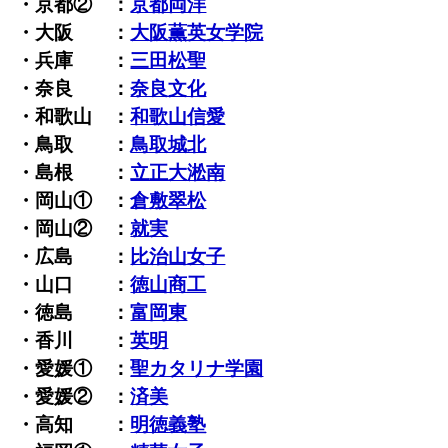
・京都② ：
京都両洋
・大阪 ：
大阪薫英女学院
・兵庫 ：
三田松聖
・奈良 ：
奈良文化
・和歌山 ：
和歌山信愛
・鳥取 ：
鳥取城北
・島根 ：
立正大淞南
・岡山① ：
倉敷翠松
・岡山② ：
就実
・広島 ：
比治山女子
・山口 ：
徳山商工
・徳島 ：
富岡東
・香川 ：
英明
・愛媛① ：
聖カタリナ学園
・愛媛② ：
済美
・高知 ：
明徳義塾