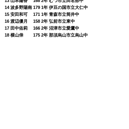
13 山本陽香 168 2年 むつ市立田名部中
14 波多野陽南 179 1年 伊豆の国市立大仁中
15 安田和可 171 1年 青森市立筒井中
16 渡辺優月 158 2年 弘前市立東中
17 田中佑莉 166 2年 沼津市立愛鷹中
18 横山倖 175 2年 那須烏山市立烏山中