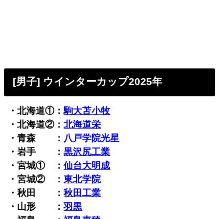
[男子] ウインターカップ2025年
・北海道①：
駒大苫小牧
・北海道②：
北海道栄
・青森 ：
八戸学院光星
・岩手 ：
黒沢尻工業
・宮城① ：
仙台大明成
・宮城② ：
東北学院
・秋田 ：
秋田工業
・山形 ：
羽黒