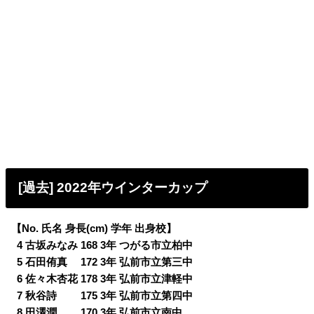
[過去] 2022年ウインターカップ
【No. 氏名 身長(cm) 学年 出身校】
0
4 古坂みなみ 168 3年 つがる市立柏中
0
5 石田侑真 172 3年 弘前市立第三中
0
6 佐々木杏花 178 3年 弘前市立津軽中
0
7 秋谷詩 175 3年 弘前市立第四中
0
8 田澤潤 170 3年 弘前市立南中