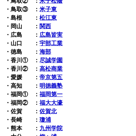
・鳥取② ：
米子松蔭
・鳥取③ ：
米子東
・島根 ：
松江東
・岡山 ：
関西
・広島 ：
広島皆実
・山口 ：
宇部工業
・徳島 ：
海部
・香川① ：
尽誠学園
・香川② ：
高松商業
・愛媛 ：
帝京第五
・高知 ：
明徳義塾
・福岡① ：
福岡第一
・福岡② ：
福大大濠
・佐賀 ：
佐賀北
・長崎 ：
瓊浦
・熊本 ：
九州学院