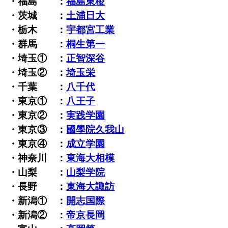
・福島 ：
福島東稜
・茨城 ：
土浦日大
・栃木 ：
宇都宮工業
・群馬 ：
桐生第一
・埼玉① ：
正智深谷
・埼玉② ：
埼玉栄
・千葉 ：
八千代
・東京① ：
八王子
・東京② ：
実践学園
・東京③ ：
國學院久我山
・東京④ ：
成立学園
・神奈川 ：
東海大相模
・山梨 ：
山梨学院
・長野 ：
東海大諏訪
・新潟① ：
開志国際
・新潟② ：
帝京長岡