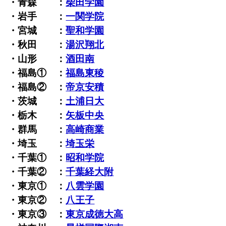
・青森 ：
柴田学園
・岩手 ：
一関学院
・宮城 ：
聖和学園
・秋田 ：
湯沢翔北
・山形 ：
酒田南
・福島① ：
福島東稜
・福島② ：
帝京安積
・茨城 ：
土浦日大
・栃木 ：
矢板中央
・群馬 ：
高崎商業
・埼玉 ：
埼玉栄
・千葉① ：
昭和学院
・千葉② ：
千葉経大附
・東京① ：
八雲学園
・東京② ：
八王子
・東京③ ：
東京成徳大高