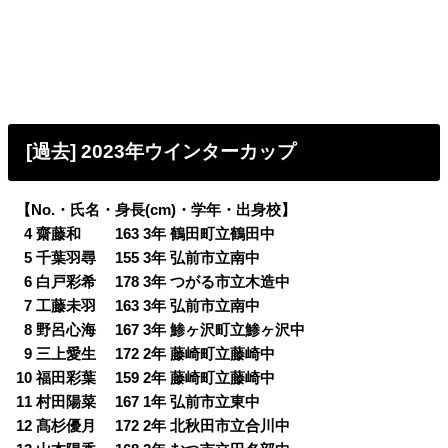
[過去] 2023年ウインターカップ
【No.・氏名・身長(cm)・学年・出身校】
0
4 齋藤和 163 3年 鶴田町立鶴田中
0
5 千葉羽尋 155 3年 弘前市立南中
0
6 白戸彩希 178 3年 つがる市立木造中
0
7 工藤未羽 163 3年 弘前市立南中
0
8 野呂心海 167 3年 鯵ヶ沢町立鯵ヶ沢中
0
9 三上愛生 172 2年 藤崎町立藤崎中
10 福田彩葉 159 2年 藤崎町立藤崎中
11 村田陽菜 167 1年 弘前市立東中
12 髙杉優月 172 2年 北秋田市立合川中