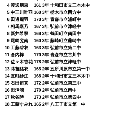
0
4 渡辺朋恵 161 3年 十和田市立三本木中
0
5 中三川叶羽 160 3年 栃木市立西方中
0
6 田邊麗羽 170 3年 青森市立浦町中
0
7 相馬嘉乃 167 3年 弘前市立津軽中
0
8 新井希寧 168 3年 鶴田町立鶴田中
0
9 尾﨑斐南 160 3年 藤崎町立藤崎中
10 工藤碧衣 163 3年 弘前市立第二中
11 倉内梓 170 3年 青森市立古川中
12 佐々木杏花 178 2年 弘前市立津軽中
13 蒔苗結衣 165 2年 五所川原市立第一中
14 直町紗江 168 2年 十和田市立三本木中
15 石田侑真 172 2年 弘前市立第三中
16 田澤潤 170 2年 弘前市立南中
17 秋谷詩 173 2年 弘前市立第四中
18 工藤すみれ 165 2年 八王子市立第一中