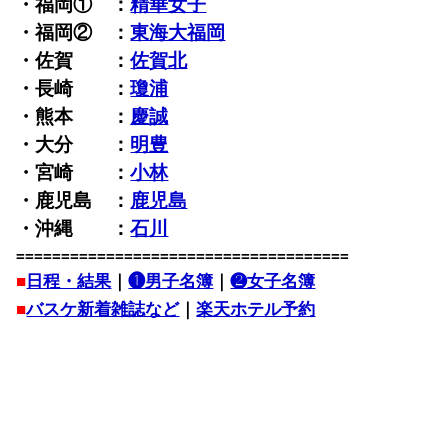
・福岡① ：
精華女子
・福岡② ：
東海大福岡
・佐賀 ：
佐賀北
・長崎 ：
瓊浦
・熊本 ：
慶誠
・大分 ：
明豊
・宮崎 ：
小林
・鹿児島 ：
鹿児島
・沖縄 ：
石川
=====================================
■
日程・結果
｜
❶男子名簿
｜
❷女子名簿
■
バスケ新着雑誌など
｜
楽天ホテル予約