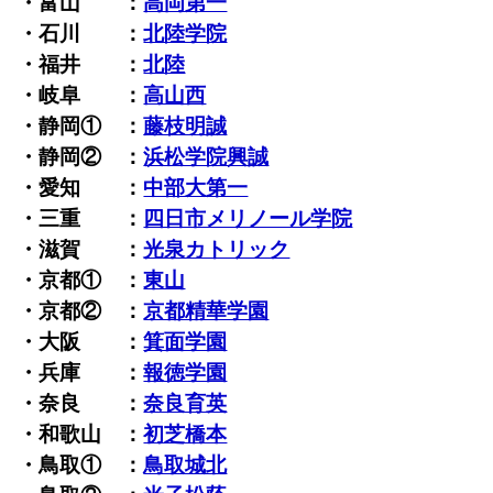
・富山 ：
高岡第一
・石川 ：
北陸学院
・福井 ：
北陸
・岐阜 ：
高山西
・静岡① ：
藤枝明誠
・静岡② ：
浜松学院興誠
・愛知 ：
中部大第一
・三重 ：
四日市メリノール学院
・滋賀 ：
光泉カトリック
・京都① ：
東山
・京都② ：
京都精華学園
・大阪 ：
箕面学園
・兵庫 ：
報徳学園
・奈良 ：
奈良育英
・和歌山 ：
初芝橋本
・鳥取① ：
鳥取城北