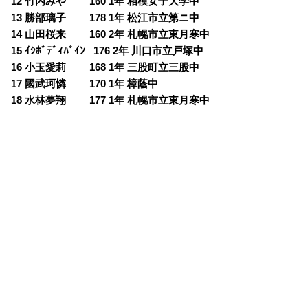
12 竹内みや 160 1年 相模女子大学中
13 勝部璃子 178 1年 松江市立第ニ中
14 山田桜来 160 2年 札幌市立東月寒中
15 ｲｼﾎﾞﾃﾞｨﾊﾞｲﾝ 176 2年 川口市立戸塚中
16 小玉愛莉 168 1年 三股町立三股中
17 國武珂憐 170 1年 樟蔭中
18 水林夢翔 177 1年 札幌市立東月寒中