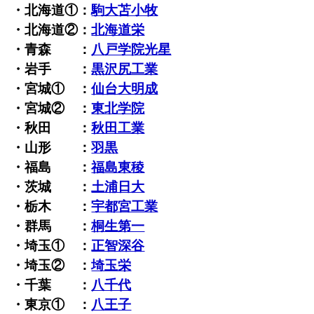
・北海道①：
駒大苫小牧
・北海道②：
北海道栄
・青森 ：
八戸学院光星
・岩手 ：
黒沢尻工業
・宮城① ：
仙台大明成
・宮城② ：
東北学院
・秋田 ：
秋田工業
・山形 ：
羽黒
・福島 ：
福島東稜
・茨城 ：
土浦日大
・栃木 ：
宇都宮工業
・群馬 ：
桐生第一
・埼玉① ：
正智深谷
・埼玉② ：
埼玉栄
・千葉 ：
八千代
・東京① ：
八王子