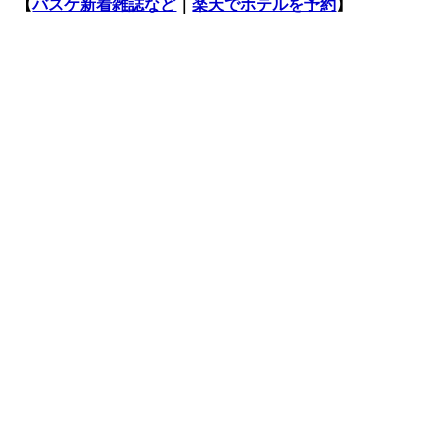
【
バスケ新着雑誌など
｜
楽天でホテルを予約
】