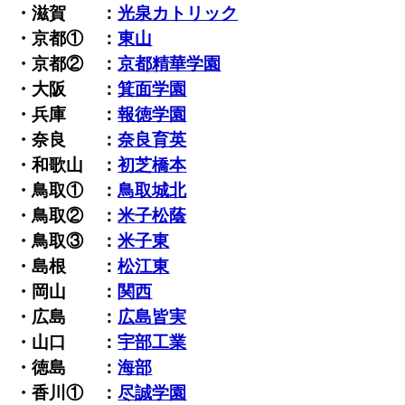
・滋賀 ：
光泉カトリック
・京都① ：
東山
・京都② ：
京都精華学園
・大阪 ：
箕面学園
・兵庫 ：
報徳学園
・奈良 ：
奈良育英
・和歌山 ：
初芝橋本
・鳥取① ：
鳥取城北
・鳥取② ：
米子松蔭
・鳥取③ ：
米子東
・島根 ：
松江東
・岡山 ：
関西
・広島 ：
広島皆実
・山口 ：
宇部工業
・徳島 ：
海部
・香川① ：
尽誠学園