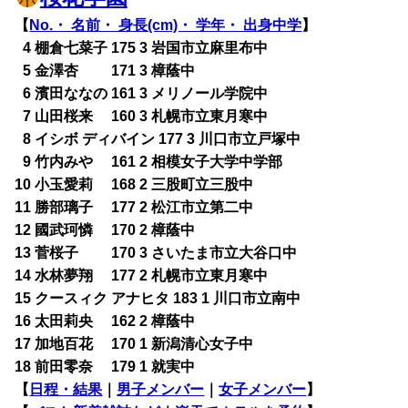
【
No.・ 名前・ 身長(cm)・ 学年・ 出身中学
】
0
4 棚倉七菜子 175 3 岩国市立麻里布中
0
5 金澤杏 171 3 樟蔭中
0
6 濱田ななの 161 3 メリノール学院中
0
7 山田桜来 160 3 札幌市立東月寒中
0
8 イシボ ディバイン 177 3 川口市立戸塚中
0
9 竹内みや 161 2 相模女子大学中学部
10 小玉愛莉 168 2 三股町立三股中
11 勝部璃子 177 2 松江市立第二中
12 國武珂憐 170 2 樟蔭中
13 菅桜子 170 3 さいたま市立大谷口中
14 水林夢翔 177 2 札幌市立東月寒中
15 クースィク アナヒタ 183 1 川口市立南中
16 太田莉央 162 2 樟蔭中
17 加地百花 170 1 新潟清心女子中
18 前田零奈 179 1 就実中
【
日程・結果
｜
男子メンバー
｜
女子メンバー
】