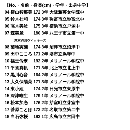
【No.・名前・身長(cm)・学年・出身中学】
04 横山智那美 172 3年 大阪薫英女学院中
05 鈴木杜和 174 3年 弥富市立弥富北中
06 高木美波 175 3年 横浜市立戸塚中
07 森美麗 180 3年 八王子市立第一中
→東京羽田ヴィッキーズ
08 菊地実蘭 174 3年 沼津市立沼津中
09 田中こころ 171 2年 堺市立浜寺中
10 福王伶奈 192 2年 メリノール学院中
11 平賀真帆 171 3年 北上市立北上中
12 黒川心音 164 2年 メリノール学院中
13 大久保陽菜 171 3年 メリノール学院中
14 東小姫 174 2年 日光市立東原中
15 深津唯生 179 1年 メリノール学院中
16 松本加恋 176 2年 芽室町立芽室中
17 菅原ことほ 173 2年 名取市立第二中
18 白石弥桜 183 1年 広島市立古田中