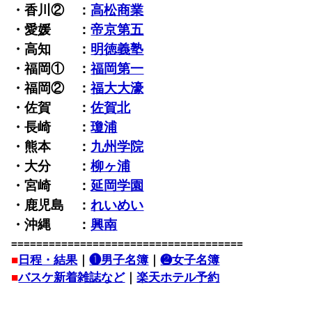
・香川② ：
高松商業
・愛媛 ：
帝京第五
・高知 ：
明徳義塾
・福岡① ：
福岡第一
・福岡② ：
福大大濠
・佐賀 ：
佐賀北
・長崎 ：
瓊浦
・熊本 ：
九州学院
・大分 ：
柳ヶ浦
・宮崎 ：
延岡学園
・鹿児島 ：
れいめい
・沖縄 ：
興南
=====================================
■
日程・結果
｜
❶男子名簿
｜
❷女子名簿
■
バスケ新着雑誌など
｜
楽天ホテル予約