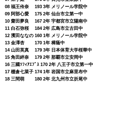
08 福王伶奈 193 3年 メリノール学院中
09 阿部心愛 175 2年 仙台市立第一中
10 齋田夢良 167 2年 宇都宮市立陽南中
11 白石弥桜 184 2年 広島市立古田中
12 濱田ななの 160 1年 メリノール学院中
13 金澤杏 170 1年 樟蔭中
14 山田英真 179 3年 日本体育大学桜華中
15 角田絆奈 179 2年 那覇市立安岡中
16 三國ｿﾌｨｱｴﾌﾞｽ 170 2年 八王子市立第一中
17 棚倉七菜子 174 1年 岩国市立麻里布中
18 三間萌 180 2年 北九州市立折尾中