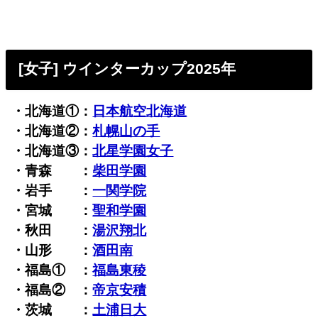
[女子] ウインターカップ2025年
・北海道①：
日本航空北海道
・北海道②：
札幌山の手
・北海道③：
北星学園女子
・青森 ：
柴田学園
・岩手 ：
一関学院
・宮城 ：
聖和学園
・秋田 ：
湯沢翔北
・山形 ：
酒田南
・福島① ：
福島東稜
・福島② ：
帝京安積
・茨城 ：
土浦日大