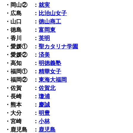
・岡山② ：
就実
・広島 ：
比治山女子
・山口 ：
徳山商工
・徳島 ：
富岡東
・香川 ：
英明
・愛媛① ：
聖カタリナ学園
・愛媛② ：
済美
・高知 ：
明徳義塾
・福岡① ：
精華女子
・福岡② ：
東海大福岡
・佐賀 ：
佐賀北
・長崎 ：
瓊浦
・熊本 ：
慶誠
・大分 ：
明豊
・宮崎 ：
小林
・鹿児島 ：
鹿児島