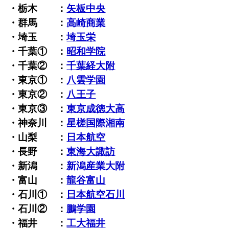
・栃木 ：
矢板中央
・群馬 ：
高崎商業
・埼玉 ：
埼玉栄
・千葉① ：
昭和学院
・千葉② ：
千葉経大附
・東京① ：
八雲学園
・東京② ：
八王子
・東京③ ：
東京成徳大高
・神奈川 ：
星槎国際湘南
・山梨 ：
日本航空
・長野 ：
東海大諏訪
・新潟 ：
新潟産業大附
・富山 ：
龍谷富山
・石川① ：
日本航空石川
・石川② ：
鵬学園
・福井 ：
工大福井