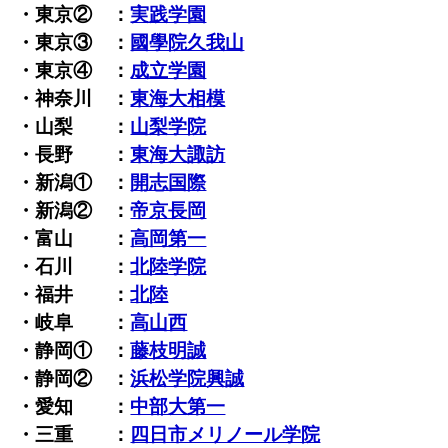
・東京② ：
実践学園
・東京③ ：
國學院久我山
・東京④ ：
成立学園
・神奈川 ：
東海大相模
・山梨 ：
山梨学院
・長野 ：
東海大諏訪
・新潟① ：
開志国際
・新潟② ：
帝京長岡
・富山 ：
高岡第一
・石川 ：
北陸学院
・福井 ：
北陸
・岐阜 ：
高山西
・静岡① ：
藤枝明誠
・静岡② ：
浜松学院興誠
・愛知 ：
中部大第一
・三重 ：
四日市メリノール学院