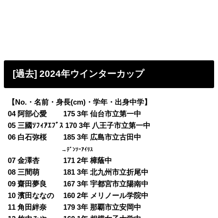
[過去] 2024年ウインターカップ
【No.・名前・身長(cm)・学年・出身中学】
04 阿部心愛 175 3年 仙台市立第一中
05 三國ｿﾌｨｱｴﾌﾞｽ 170 3年 八王子市立第一中
06 白石弥桜 185 3年 広島市立古田中
→ﾃﾞﾝｿｰｱｲﾘｽ
07 金澤杏 171 2年 樟蔭中
08 三間萌 181 3年 北九州市立折尾中
09 齋田夢良 167 3年 宇都宮市立陽南中
10 濱田ななの 160 2年 メリノール学院中
11 角田絆奈 179 3年 那覇市立安岡中