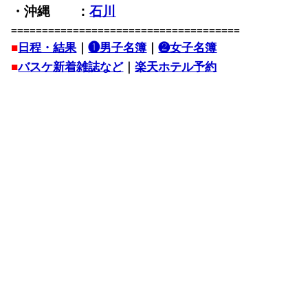
・沖縄 ：
石川
=====================================
■
日程・結果
｜
❶男子名簿
｜
❷女子名簿
■
バスケ新着雑誌など
｜
楽天ホテル予約