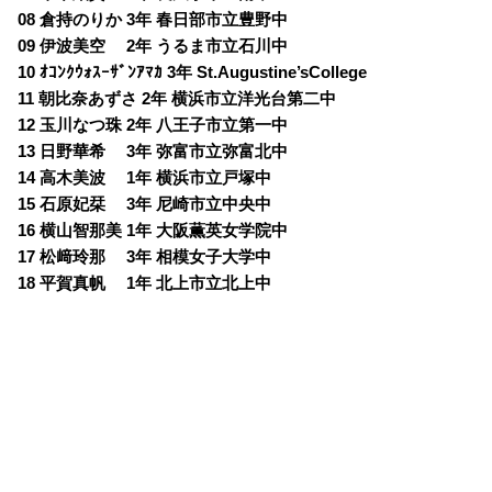
08 倉持のりか 3年 春日部市立豊野中
09 伊波美空 2年 うるま市立石川中
10 ｵｺﾝｸｳｫｽｰｻﾞﾝｱﾏｶ 3年 St.Augustine’sCollege
11 朝比奈あずさ 2年 横浜市立洋光台第二中
12 玉川なつ珠 2年 八王子市立第一中
13 日野華希 3年 弥富市立弥富北中
14 高木美波 1年 横浜市立戸塚中
15 石原妃栞 3年 尼崎市立中央中
16 横山智那美 1年 大阪薫英女学院中
17 松﨑玲那 3年 相模女子大学中
18 平賀真帆 1年 北上市立北上中