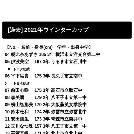
[過去] 2021年ウインターカップ
【No.・名前・身長(cm)・学年・出身中学】
04 朝比奈あずさ 185 3年 横浜市立洋光台第二中
05 伊波美空 167 3年 うるま市立石川中
0→トヨタ紡績
06 平下結貴 175 3年 長久手市立南中
0 →トヨタ紡績
07 前田心咲 175 3年 高石市立取石中
08 森美麗 179 2年 八王子市立第一中
09 横山智那美 170 2年 大阪薫英女学院中
10 鈴木杜和 174 2年 弥冨市立弥冨北中
11 安田朋生 173 3年 青森市立筒井中
12 玉川なつ珠 157 3年 八王子市立第一中
13 平賀真帆 171 2年 北上市立北上中