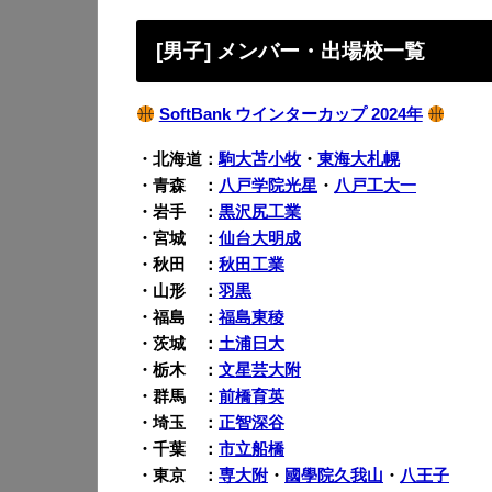
[男子] メンバー・出場校一覧
SoftBank ウインターカップ 2024年
・北海道：
駒大苫小牧
・
東海大札幌
・青森 ：
八戸学院光星
・
八戸工大一
・岩手 ：
黒沢尻工業
・宮城 ：
仙台大明成
・秋田 ：
秋田工業
・山形 ：
羽黒
・福島 ：
福島東稜
・茨城 ：
土浦日大
・栃木 ：
文星芸大附
・群馬 ：
前橋育英
・埼玉 ：
正智深谷
・千葉 ：
市立船橋
・東京 ：
専大附
・
國學院久我山
・
八王子