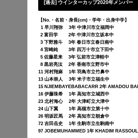
[過去] ウインターカップ2020年メンバー
【No.・名前・身長(cm)・学年・出身中学】
0
1 早川翔弥 3年 中津川市立福岡中
2 富田学 2年 中津川市立坂本中
0
3 下野雅斗 3年 春日市立春日南中
0
4 宮崎純 3年 四万十市立下田中
0
5 佐藤星来 3年 弘前市立津軽中
0
8 黒岩亮汰 2年 香南市立野市中
0
11 河村翔麻 1年 羽鳥市立竹鼻中
13 山本崇人 3年 米子市立福生中
15 NJIEMBAYEBABACARR 2年 AMADOU B
16 伊藤珠希 1年 高知市立城西中
23 北村海心 2年 大津町立大津中
24 山下翼 1年 高槻市立第十中
26 明坂匠馬 2年 高知市立朝倉中
72 吉田岳史 1年 生駒市立生駒南中
97 JOBEMUHAMMED 1年 KHADIM RASSOUL