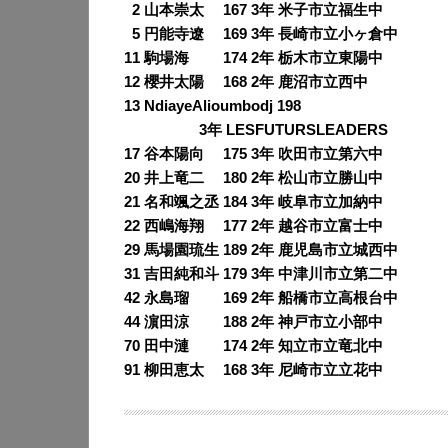
0
2 山本崇太 167 3年 米子市立福生中
0
5 円能寺遼 169 3年 長崎市立小ヶ倉中
11 駒場海 174 2年 栃木市立東陽中
12 櫻井太陽 168 2年 鹿沼市立西中
13 NdiayeAlioumbodj 198
3年 LESFUTURSLEADERS
17 谷本陽向 175 3年 吹田市立第六中
20 井上竜二 180 2年 松山市立勝山中
21 名和颯之丞 184 3年 岐阜市立加納中
22 西嶋海翔 177 2年 越谷市立富士中
29 馬場園琉生 189 2年 鹿児島市立城西中
31 吉田純和斗 179 3年 中津川市立第二中
42 永島瑠 169 2年 船橋市立高根台中
44 濵田涼 188 2年 神戸市立小部中
70 田中漣 174 2年 知立市立竜北中
91 柳田恵太 168 3年 尼崎市立立花中