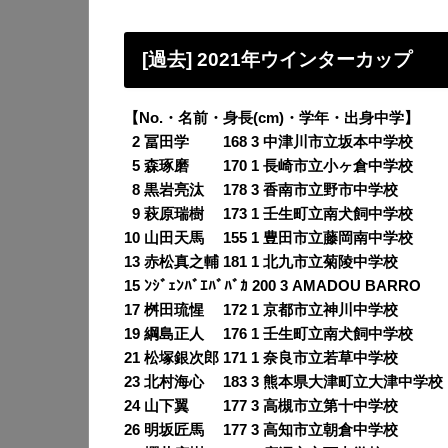
[過去] 2021年ウインターカップ
【No.・名前・身長(cm)・学年・出身中学】
0
2 冨田学 168 3 中津川市立坂本中学校
0
5 森琢磨 170 1 長崎市立小ヶ倉中学校
0
8 黒岩亮汰 178 3 香南市立野市中学校
0
9 萩原瑞樹 173 1 壬生町立南犬飼中学校
10 山田天馬 155 1 豊田市立藤岡南中学校
13 赤松真之輔 181 1 北九市立菊陵中学校
15 ﾝｼﾞｪﾝﾊﾞｴﾊﾞﾊﾞｶ 200 3 AMADOU BARRO
17 桝田琉惺 172 1 京都市立神川中学校
19 綱島正人 176 1 壬生町立南犬飼中学校
21 松塚銀次郎 171 1 奈良市立若草中学校
23 北村海心 183 3 熊本県大津町立大津中学校
24 山下翼 177 3 高槻市立第十中学校
26 明坂匠馬 177 3 高知市立朝倉中学校