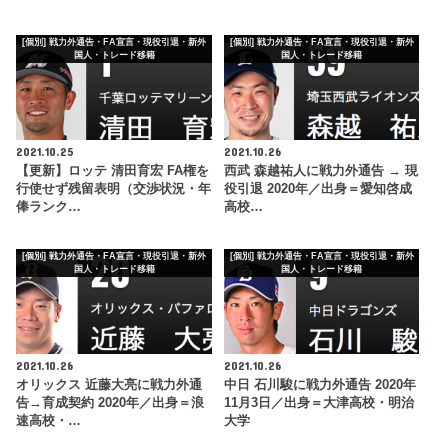
[個別] 戦力外通告・FA宣言・現役引退・新外
[個別] 戦力外通告・FA宣言・現役引退・新外
国人・トレード移籍
国人・トレード移籍
2021.10.25
2021.10.26
【更新】ロッテ 清田育宏 FA権を
西武 森越祐人に戦力外通告 → 現
行使せず残留表明（交渉状況・年
役引退 2020年／出身＝愛知啓成
俸ランク…
高校…
[個別] 戦力外通告・FA宣言・現役引退・新外
[個別] 戦力外通告・FA宣言・現役引退・新外
国人・トレード移籍
国人・トレード移籍
2021.10.26
2021.10.26
オリックス 近藤大亮に戦力外通
中日 石川駿に戦力外通告 2020年
告→育成契約 2020年／出身＝浪
11月3日／出身＝大津高校・明治
速高校・…
大学