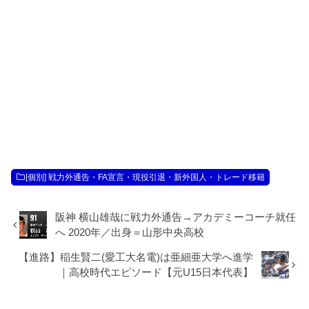
[個別] 戦力外通告・FA宣言・現役引退・新外国人・トレード移籍
阪神 横山雄哉に戦力外通告→アカデミーコーチ就任
へ 2020年／出身＝山形中央高校
【進路】稲生賢二(愛工大名電)は亜細亜大学へ進学
｜高校時代エピソード【元U15日本代表】