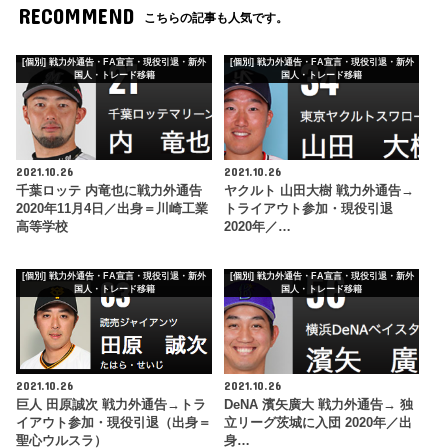
RECOMMEND
こちらの記事も人気です。
[個別] 戦力外通告・FA宣言・現役引退・新外
[個別] 戦力外通告・FA宣言・現役引退・新外
国人・トレード移籍
国人・トレード移籍
2021.10.26
2021.10.26
千葉ロッテ 内竜也に戦力外通告
ヤクルト 山田大樹 戦力外通告→
2020年11月4日／出身＝川崎工業
トライアウト参加・現役引退
高等学校
2020年／…
[個別] 戦力外通告・FA宣言・現役引退・新外
[個別] 戦力外通告・FA宣言・現役引退・新外
国人・トレード移籍
国人・トレード移籍
2021.10.26
2021.10.26
巨人 田原誠次 戦力外通告→トラ
DeNA 濱矢廣大 戦力外通告→ 独
イアウト参加・現役引退（出身＝
立リーグ茨城に入団 2020年／出
聖心ウルスラ）
身…