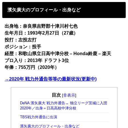
濱矢廣大のプロフィール・出身など
出身地：奈良県吉野郡十津川村七色
生年月日：1993年2月27日（27歳）
投打：左投左打
ポジション：投手
経歴：和歌山県立日高中津分校 – Honda鈴鹿 – 楽天
プロ入り：2013年 ドラフト3位
年俸：755万円（2020年）
→2020年 戦力外通告等等の最新状況(更新中)
目次
[
非表示
]
DeNA 濱矢廣大 戦力外通告→ 独立リーグ茨城に入団
2020年／出身＝日高高校中津分校
TBS戦力外通告に出演
濱矢廣大のプロフィール・出身など