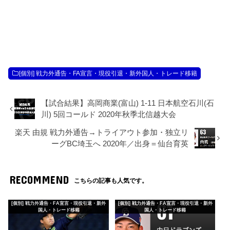
[個別] 戦力外通告・FA宣言・現役引退・新外国人・トレード移籍
【試合結果】高岡商業(富山) 1-11 日本航空石川(石
川) 5回コールド 2020年秋季北信越大会
楽天 由規 戦力外通告→トライアウト参加・独立リ
ーグBC埼玉へ 2020年／出身＝仙台育英
RECOMMEND
こちらの記事も人気です。
[個別] 戦力外通告・FA宣言・現役引退・新外
[個別] 戦力外通告・FA宣言・現役引退・新外
国人・トレード移籍
国人・トレード移籍