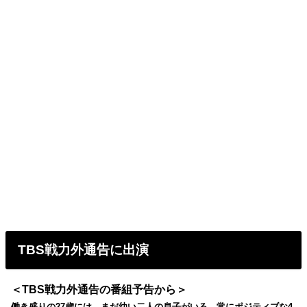
TBS戦力外通告に出演
＜TBS戦力外通告の番組予告から＞
働き盛りの27歳には、まだ幼い二人の息子がいる。常にポジティブな4