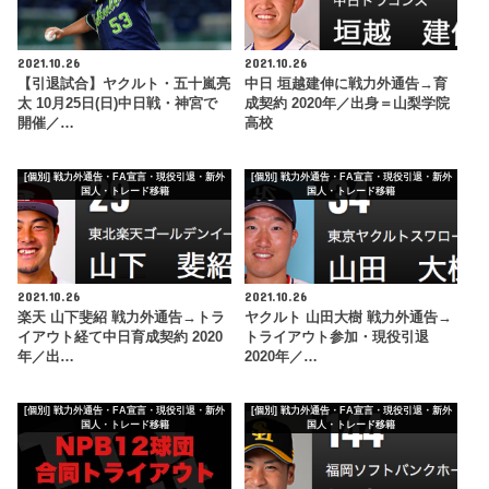
2021.10.26
2021.10.26
【引退試合】ヤクルト・五十嵐亮
中日 垣越建伸に戦力外通告→育
太 10月25日(日)中日戦・神宮で
成契約 2020年／出身＝山梨学院
開催／…
高校
[個別] 戦力外通告・FA宣言・現役引退・新外
[個別] 戦力外通告・FA宣言・現役引退・新外
国人・トレード移籍
国人・トレード移籍
2021.10.26
2021.10.26
楽天 山下斐紹 戦力外通告→トラ
ヤクルト 山田大樹 戦力外通告→
イアウト経て中日育成契約 2020
トライアウト参加・現役引退
年／出…
2020年／…
[個別] 戦力外通告・FA宣言・現役引退・新外
[個別] 戦力外通告・FA宣言・現役引退・新外
国人・トレード移籍
国人・トレード移籍