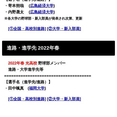
・寄本朔哉 (
広島経済大学
)
・内野晟太 (
広島経済大学
)
※各大学の野球部・新入部員が発表され次第、更新
・
[①全国・高校別進路]
[②大学・新入部員]
進路・進学先 2022年春
・
2022年春 光高校
野球部メンバー
・
進路・大学進学先等
=====================================
【選手名（進学先/進路）】
・田中颯真 (
福岡大学
)
・
[①全国・高校別進路]
[②大学・新入部員]