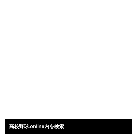
高校野球.online内を検索