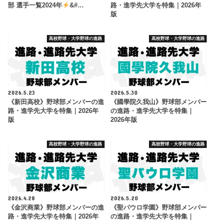
部 選手一覧2024年
&#…
路・進学先大学を特集｜2026年
版
高校野球・大学野球の進路
高校野球・大学野球の進路
2026.5.23
2026.5.30
《新田高校》野球部メンバーの進
《國學院久我山》野球部メンバー
路・進学先大学を特集｜2026年
の進路・進学先大学を特集｜
版
2026年版
高校野球・大学野球の進路
高校野球・大学野球の進路
2026.4.28
2026.5.20
《金沢商業》野球部メンバーの進
《聖パウロ学園》野球部メンバー
路・進学先大学を特集｜2026年
の進路・進学先大学を特集｜