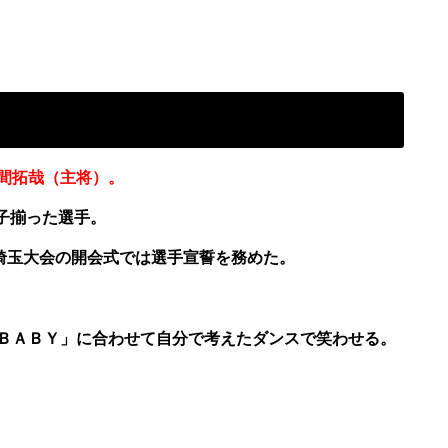
間拓哉（主将）。
子揃った選手。
の埼玉大会の開会式では選手宣誓を務めた。
ＢＡＢＹ」に合わせて自分で考えたダンスで笑わせる。