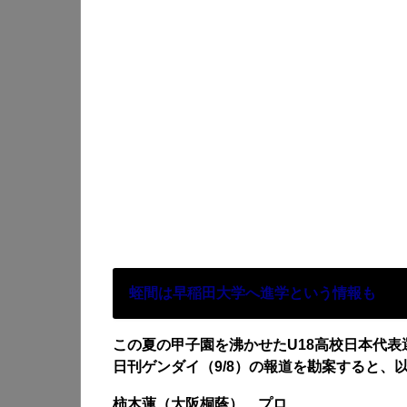
蛭間は
早稲田大学へ進学という情報も
この夏の甲子園を沸かせたU18高校日本代表
日刊ゲンダイ（9/8）の報道を勘案すると、
柿木蓮（大阪桐蔭） プロ