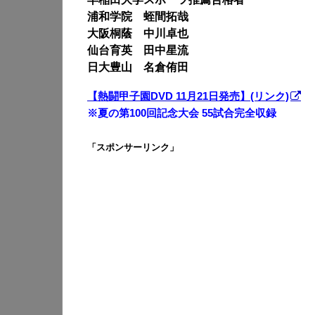
浦和学院 蛭間拓哉
大阪桐蔭 中川卓也
仙台育英 田中星流
日大豊山 名倉侑田
【熱闘甲子園DVD 11月21日発売】(リンク)
※夏の第100回記念大会 55試合完全収録
「スポンサーリンク」