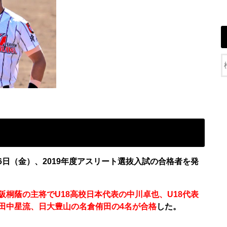
16日（金）、2019年度アスリート選抜入試の合格者を発
阪桐蔭の主将でU18高校日本代表の中川卓也、U18代表
田中星流、日大豊山の名倉侑田の4名が合格
した。