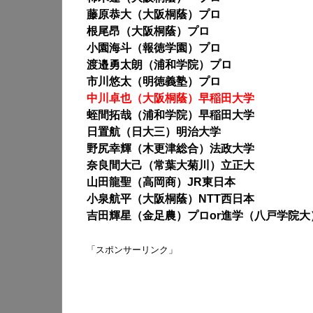
藤原恭大（大阪桐蔭）プロ
根尾昂（大阪桐蔭）プロ
小園海斗（報徳学園）プロ
渡邉勇太朗（浦和学院）プロ
市川悠太（明徳義塾）プロ
中川卓也（大阪桐蔭）早稲田大学
蛭間拓哉（浦和学院）早稲田大学
日置航（日大三）明治大学
野尻幸輝（木更津総合）法政大学
奈良間大己（常葉大菊川）立正大
山田龍聖（高岡商）JR東日本
小泉航平（大阪桐蔭）NTT西日本
吉田輝星（金足農）プロor進学（八戸学院大
「スポンサーリンク」