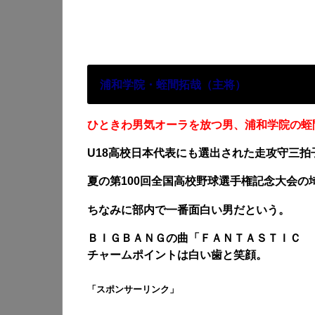
浦和学院・蛭間拓哉（主将）
ひときわ男気オーラを放つ男、浦和学院の蛭
U18高校日本代表にも選出された走攻守三拍
夏の第100回全国高校野球選手権記念大会
ちなみに部内で一番面白い男だという。
ＢＩＧＢＡＮＧの曲「ＦＡＮＴＡＳＴＩＣ 
チャームポイントは白い歯と笑顔。
「スポンサーリンク」