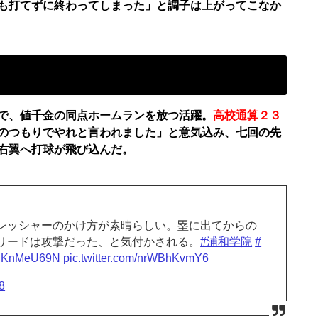
も打てずに終わってしまった」と調子は上がってこなか
で、値千金の同点ホームランを放つ活躍。
高校通算２３
のつもりでやれと言われました」と意気込み、七回の先
右翼へ打球が飛び込んだ。
レッシャーのかけ方が素晴らしい。塁に出てからの
リードは攻撃だった、と気付かされる。
#浦和学院
#
/YnKnMeU69N
pic.twitter.com/nrWBhKvmY6
8