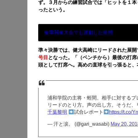
ず。３月からの練習試合では「ヒットを１本
ったという。
春季関東大会でも躍動した蛭間
準々決勝では、健大高崎にリードされた展開
号目
となった。「（ベンチから）最後の打席
頭として打席へ。高めの直球を引っ張ると、
浦和学院の主将・蛭間、相手に対するプ
リードのとり方。声の出し方。そうだ、
千葉黎明
試合レポート
https://t.co
— 汗と涙。 (@gari_wasabi)
May 20, 201