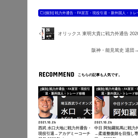
[個別] 戦力外通告・FA宣言・現役引退・新外国人・ト
オリックス 東明大貴に戦力外通告 20
阪神・能見篤史 退団→
RECOMMEND
こちらの記事も人気です。
[個別] 戦力外通告・FA宣言・現役引
[個別] 戦力外通告・FA宣言
退・新外国人・トレード移籍
退・新外国人・トレード
2021.10.26
2021.10.26
西武 水口大地に戦力外通告・
中日 阿知羅拓馬に戦力
現役引退→アカデミーコーチ
→柔道整復師を目指し