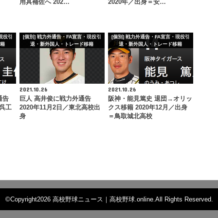
用具補佐へ 202…
2020年／出身＝安…
・現役引
[個別] 戦力外通告・FA宣言・現役引
[個別] 戦力外通告・FA宣言・現役引
移籍
退・新外国人・トレード移籍
退・新外国人・トレード移籍
2021.10.26
2021.10.26
通告
巨人 高井俊に戦力外通告
阪神・能見篤史 退団→オリッ
＝呉工
2020年11月2日／東北高校出
クス移籍 2020年12月／出身
身
＝鳥取城北高校
©Copyright2026
高校野球ニュース｜高校野球.online
.All Rights Reserved.