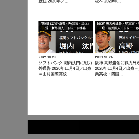
就任 2020年／…
校へ 2020年…
[個別] 戦力外通告・FA宣言・現役引
[個別] 戦力外通告・FA宣言
退・新外国人・トレード移籍
退・新外国人・トレード
2021.10.26
2021.10.26
ソフトバンク 堀内汰門に戦力
阪神 高野圭佑に戦力外
外通告 2020年11月4日／出身
2020年11月4日／出身
＝山村国際高校
業高校・四国…