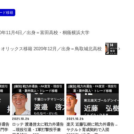
レード移籍
20年11月4日／出身＝富田高校・桐蔭横浜大学
オリックス移籍 2020年12月／出身＝鳥取城北高校
・現役引
[個別] 戦力外通告・FA宣言・現役引
[個別] 戦力外通告・FA宣言・現役引
移籍
退・新外国人・トレード移籍
退・新外国人・トレード移籍
2021.10.26
2021.10.26
外通告
ロッテ 渡邉啓太に戦力外通告
楽天 近藤弘樹に戦力外通告→
専門学
→現役引退・1軍打撃投手兼
ヤクルト育成契約で入団