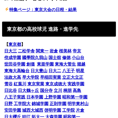
特集ページ：東京大会の日程・結果
東京都の高校球児 進路・進学先
【
東京都
】
日大三
二松学舎
関東一
岩倉
桜美林
帝京
佼成学園
國學院久我山
国士舘
修徳
小山台
世田谷学園
創価
東亜学園
東海大菅生
堀越
東海大高輪台
日大豊山
日大二
八王子
明星
法政大高
早大学院
早稲田実業
立正大立正
雪谷
紅葉川
東京実業
東京成徳大
実践学園
日比谷
日大鶴ヶ丘
国分寺
立川
桐朋
高島
八王子実践
日本学園
上野学園
昭和第一学園
日野
工学院大
錦城学園
正則学園
明学東村山
安田学園
城西大城西
啓明学園
工学院
片倉
日大櫻丘
狛江
拓大一
大森学園
昭和第一