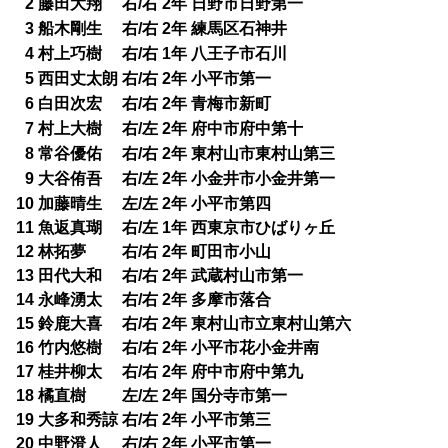
2 藤田大翔 右/右 2年 日野市日野第一
0
3 船木剛生 右/右 2年 練馬区石神井
0
4 村上巧樹 右/右 1年 八王子市石川
0
5 西田丈太朗 右/右 2年 小平市第一
0
6 白田次宏 右/右 2年 青梅市新町
0
7 村上大樹 右/左 2年 府中市府中第十
0
8 常谷優佑 右/右 2年 東村山市東村山第三
0
9 大谷侑吾 右/左 2年 小金井市小金井第一
0
10 加藤晴生 左/左 2年 小平市第四
11 魚返真瑚 右/左 1年 西東京市ひばりヶ丘
12 林拓夢 右/右 2年 町田市小山
13 田代大和 右/右 2年 武蔵村山市第一
14 永峰湧太 右/右 2年 多摩市落合
15 鈴鹿大喜 右/右 2年 東村山市立東村山第六
16 竹内悠樹 右/右 2年 小平市花小金井南
17 桂井柳太 右/右 2年 府中市府中第九
18 橘直樹 左/左 2年 国分寺市第一
19 大多和秀諒 右/右 2年 小平市第三
20 中野澄人 右/右 2年 小平市第一