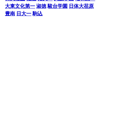
大東文化第一
淑徳
駿台学園
日体大荏原
豊南
日大一
駒込