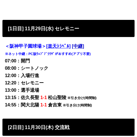
[1日目] 11月29日(水) セレモニー
＜阪神甲子園球場＞
[楽天ﾄﾗﾍﾞﾙ]
[中継]
※ネット中継：PC版ｳｪﾌﾞﾌﾞﾗｳｻﾞがおすすめ(アプリ不要)
07:00：開門
08:00：シートノック
12:00：入場行進
12:20：セレモニー
13:00：選手退場
13:15：佐久長聖
1-1
松山聖陵
※引き分け(時間制)
14:55：関大北陽
1-1
倉吉東
※引き分け(時間制)
[2日目] 11月30日(木) 交流戦