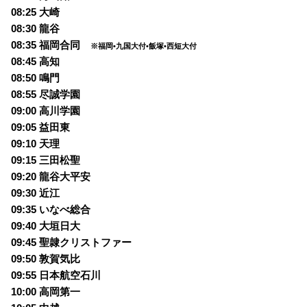
08:25 大崎
08:30 龍谷
08:35 福岡合同
※福岡•九国大付•飯塚•西短大付
08:45 高知
08:50 鳴門
08:55 尽誠学園
09:00 高川学園
09:05 益田東
09:10 天理
09:15 三田松聖
09:20 龍谷大平安
09:30 近江
09:35 いなべ総合
09:40 大垣日大
09:45 聖隷クリストファー
09:50 敦賀気比
09:55 日本航空石川
10:00 高岡第一