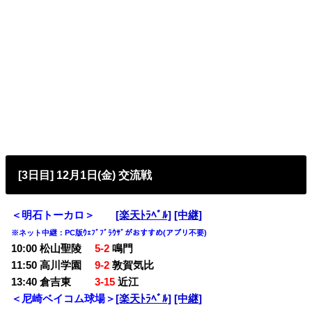
[3日目] 12月1日(金) 交流戦
＜明石トーカロ＞
[楽天ﾄﾗﾍﾞﾙ]
[中継]
※ネット中継：PC版ｳｪﾌﾞﾌﾞﾗｳｻﾞがおすすめ(アプリ不要)
10:00 松山聖陵
5-2
鳴門
11:50 高川学園
9-2
敦賀気比
13:40 倉吉東
3-15
近江
＜尼崎ベイコム球場＞
[楽天ﾄﾗﾍﾞﾙ]
[中継]