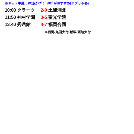
※ネット中継：PC版ｳｪﾌﾞﾌﾞﾗｳｻﾞがおすすめ(アプリ不要)
10:00 クラーク
2-0
土浦湖北
11:50 神村学園
3-5
聖光学院
13:40 秀岳館
4-7
福岡合同
※福岡•九国大付•飯塚•西短大付