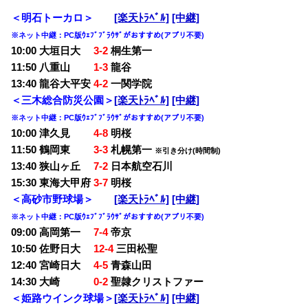
＜明石トーカロ＞
[楽天ﾄﾗﾍﾞﾙ]
[中継]
※ネット中継：PC版ｳｪﾌﾞﾌﾞﾗｳｻﾞがおすすめ(アプリ不要)
10:00 大垣日大
3-2
桐生第一
11:50 八重山
1-3
龍谷
13:40 龍谷大平安
4-2
一関学院
＜三木総合防災公園＞
[楽天ﾄﾗﾍﾞﾙ]
[中継]
※ネット中継：PC版ｳｪﾌﾞﾌﾞﾗｳｻﾞがおすすめ(アプリ不要)
10:00 津久見
4-8
明桜
11:50 鶴岡東
3-3
札幌第一
※引き分け(時間制)
13:40 狭山ヶ丘
7-2
日本航空石川
15:30 東海大甲府
3-7
明桜
＜高砂市野球場＞
[楽天ﾄﾗﾍﾞﾙ]
[中継]
※ネット中継：PC版ｳｪﾌﾞﾌﾞﾗｳｻﾞがおすすめ(アプリ不要)
09:00 高岡第一
7-4
帝京
10:50 佐野日大
12-4
三田松聖
12:40 宮崎日大
4-5
青森山田
14:30 大崎
0-2
聖隷クリストファー
＜姫路ウインク球場＞
[楽天ﾄﾗﾍﾞﾙ]
[中継]