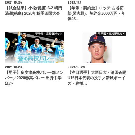
2021.10.26
2021.11.1
【試合結果】小松(愛媛) 6-2 鳴門
【年俸・契約金】ロッテ 古谷拓
渦潮(徳島) 2020年秋季四国大会
郎(習志野)、契約金3000万円・年
俸46…
甲子園・高校野球など
甲子園・高校野球など
2021.10.24
2021.10.24
【男子】多度津高校バレー部メン
【注目選手】大垣日大・清田蒼陽
バー／2020春高バレー 出身中学
U15日本代表の投手／新城ボーイ
ほか
ズ・豊橋…