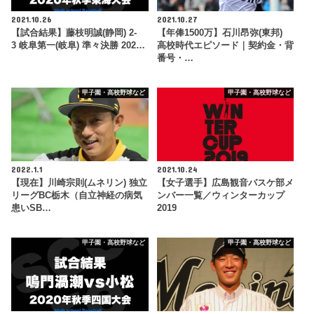
2021.10.26
2021.10.27
【試合結果】藤枝明誠(静岡) 2-
【年俸1500万】石川昂弥(東邦)
3 岐阜第一(岐阜) 準々決勝 202…
高校時代エピソード｜契約金・背
番号・…
甲子園・高校野球など
甲子園・高校野球など
2022.1.1
2021.10.24
【現在】川崎宗則(ムネリン) 独立
【女子選手】広島観音バスケ部メ
リーグBC栃木（自立神経の病気
ンバー一覧／ウィンターカップ
患いSB…
2019
甲子園・高校野球など
甲子園・高校野球など