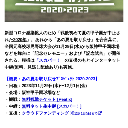
新型コロナ感染拡大のため「戦後初めて夏の甲子園が中止さ
れた
2020年
」。あれから「あの夏を取り戻せ」を合言葉に、
全国元高校球児野球大会が11月29日(水)から阪神甲子園球場
などを舞台に「記念セレモニー」および「記念試合」が開催
される。模様は
「スカパー！」
の支援のもとインターネット
中継(
無料、見逃し配信あり
)も実施。
【概要：あの夏を取り戻せﾌﾟﾛｼﾞｪｸﾄ 2020-2023】
・日程：2023年11月29日(水)〜12月1日(金)
・会場：阪神甲子園球場など
・観戦：
無料観戦チケット [Peatix]
・中継：
無料ネット生中継 [スカパー！]
・支援：
クラウドファンディング ※
12月1日(金)まで