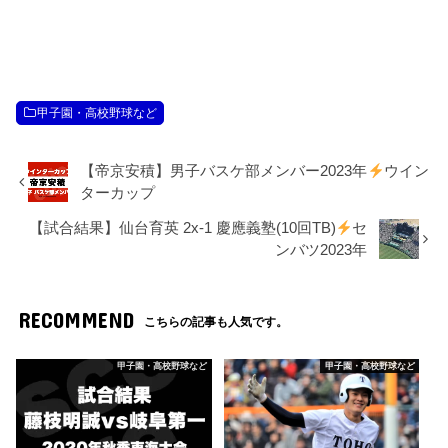
甲子園・高校野球など
【帝京安積】男子バスケ部メンバー2023年
ウイン
ターカップ
【試合結果】仙台育英 2x-1 慶應義塾(10回TB)
セ
ンバツ2023年
RECOMMEND
こちらの記事も人気です。
甲子園・高校野球など
甲子園・高校野球など