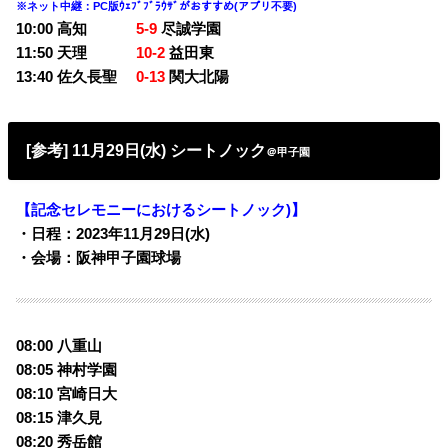
※ネット中継：PC版ｳｪﾌﾞﾌﾞﾗｳｻﾞがおすすめ(アプリ不要)
10:00 高知
5-9
尽誠学園
11:50 天理
10-2
益田東
13:40 佐久長聖
0-13
関大北陽
[参考] 11月29日(水) シートノック
＠甲子園
【記念セレモニーにおけるシートノック)】
・日程：2023年11月29日(水)
・会場：阪神甲子園球場
08:00 八重山
08:05 神村学園
08:10 宮崎日大
08:15 津久見
08:20 秀岳館