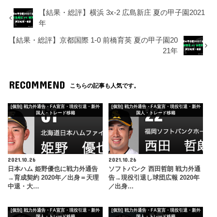
【結果・総評】横浜 3x-2 広島新庄 夏の甲子園2021
年
【結果・総評】京都国際 1-0 前橋育英 夏の甲子園20
21年
RECOMMEND
こちらの記事も人気です。
[個別] 戦力外通告・FA宣言・現役引退・新外
[個別] 戦力外通告・FA宣言・現役引退・新外
国人・トレード移籍
国人・トレード移籍
2021.10.26
2021.10.26
日本ハム 姫野優也に戦力外通告
ソフトバンク 西田哲朗 戦力外通
→育成契約 2020年／出身＝天理
告→現役引退し球団広報 2020年
中退・大…
／出身…
[個別] 戦力外通告・FA宣言・現役引退・新外
[個別] 戦力外通告・FA宣言・現役引退・新外
国人・トレード移籍
国人・トレード移籍