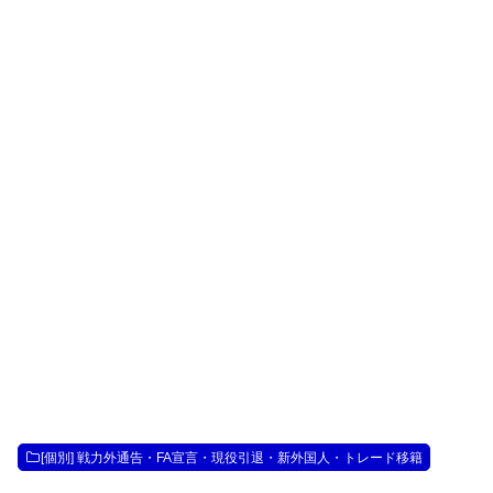
[個別] 戦力外通告・FA宣言・現役引退・新外国人・トレード移籍