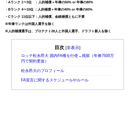
・Aランク 1〜3位 ：人的補償＋年俸の50% or 年俸の80%
・Bランク 4〜10位 ：人的補償＋年俸の40% or 年俸の60%
・Cランク 11位以下：人的補償、金銭補償ともに不要
※年俸ランクは外国人選手を除く
※人的補償選手は、プロテクト28人と外国人選手、ドラフト新人を除く
目次
[
非表示
]
ロッテ松永昂大 国内FA権を行使→残留（年俸7500万
円で契約更改）
松永昂大のプロフィール
FA宣言に関するスケジュールやルール