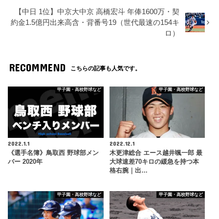
【中日 1位】中京大中京 高橋宏斗 年俸1600万・契
約金1.5億円出来高含・背番号19（世代最速の154キ
ロ）
RECOMMEND
こちらの記事も人気です。
甲子園・高校野球など
甲子園・高校野球など
2022.1.1
2022.12.1
《選手名簿》鳥取西 野球部メン
木更津総合 エース越井颯一郎 最
バー 2020年
大球速差70キロの緩急を持つ本
格右腕｜出…
甲子園・高校野球など
甲子園・高校野球など