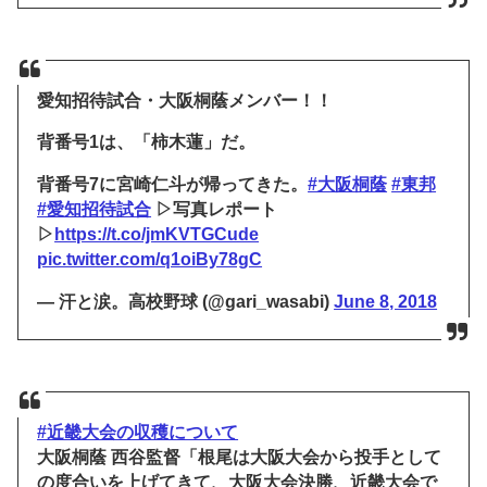
愛知招待試合・大阪桐蔭メンバー！！
背番号1は、「柿木蓮」だ。
背番号7に宮崎仁斗が帰ってきた。
#大阪桐蔭
#東邦
#愛知招待試合
▷写真レポート
▷
https://t.co/jmKVTGCude
pic.twitter.com/q1oiBy78gC
— 汗と涙。高校野球 (@gari_wasabi)
June 8, 2018
#近畿大会の収穫について
大阪桐蔭 西谷監督「根尾は大阪大会から投手として
の度合いを上げてきて、大阪大会決勝、近畿大会で