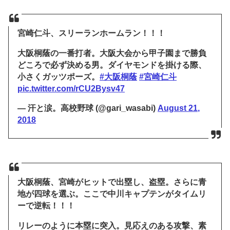
宮崎仁斗、スリーランホームラン！！！
大阪桐蔭の一番打者。大阪大会から甲子園まで勝負
どころで必ず決める男。ダイヤモンドを掛ける際、
小さくガッツポーズ。
#大阪桐蔭
#宮崎仁斗
pic.twitter.com/rCU2Bysv47
— 汗と涙。高校野球 (@gari_wasabi)
August 21,
2018
大阪桐蔭、宮崎がヒットで出塁し、盗塁。さらに青
地が四球を選ぶ。ここで中川キャプテンがタイムリ
ーで逆転！！！
リレーのように本塁に突入。見応えのある攻撃、素