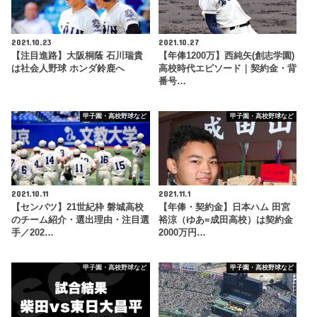
2021.10.23
2021.10.27
【注目進路】大阪桐蔭 石川瑞貴
【年俸1200万】西純矢(創志学園)
は社会人野球 ホンダ鈴鹿へ
高校時代エピソード｜契約金・背
番号…
甲子園・高校野球など
甲子園・高校野球など
2021.10.11
2021.11.1
【センバツ】21世紀枠 磐城高校
【年俸・契約金】日本ハム 田宮
のチーム紹介・選出理由・注目選
裕涼（ゆあ=成田高校）は契約金
手／202…
2000万円…
甲子園・高校野球など
甲子園・高校野球など