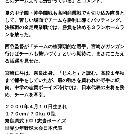
どのチームよりも分かっている」とコメント。
夏の甲子園・沖学園戦も高岡商業戦でも切り込み隊長と
して、苦しい場面でチームを勝利に導くバッティング。
決勝戦の金足農業戦では、勝負を決める３ランホームラ
ンを放った。
西谷監督が「チームの核弾頭的な選手。宮崎がガンガン
行けばチームも勢いづく」という期待に、まさにこたえ
る活躍を見せた。
宮崎仁斗は、奈良出身。「じんと」と読む。高校１年秋
まで捕手をしていたが、肩の強さを買われ外野手に転
向。中学の志貴ボーイズ時代では、日本代表の主将を務
め、チームを牽引。
２０００年４月１０日生まれ
１７０cm / ７０kg ０型
奈良県式下中 / 志貴ボーイズ
世界少年野球大会日本代表