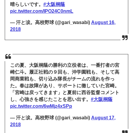
晴らしいです。
#大阪桐蔭
pic.twitter.com/IPO24C0nmL
— 汗と涙。高校野球 (@gari_wasabi)
August 16,
2018
この夏、大阪桐蔭の勝利の立役者は、一番打者の宮
崎仁斗。履正社戦の９回も、沖学園戦も、そして高
岡商業戦も、切り込み隊長がチームの流れを作っ
た。春は故障があり、サポートに徹していた宮崎。
「宮崎は戻ってきます」と夏前に西谷監督コメント
し、心強さを感じたことを思い出す。
#大阪桐蔭
pic.twitter.com/6wMjz4xSPp
— 汗と涙。高校野球 (@gari_wasabi)
August 17,
2018