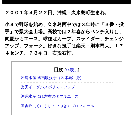
２００１年４月２２日、沖縄・久米島町生まれ。
小４で野球を始め、久米島西中では３年時に「３番・投
手」で県大会出場。高校では２年春からベンチ入りし、
同夏からエース。球種はカーブ、スライダー、チェンジ
アップ、フォーク。好きな投手は楽天・則本昂大。１７
４センチ、７３キロ。右投右打。
目次
[
非表示
]
沖縄水産 國吉吹投手（久米島出身）
楽天イーグルスがリストアップ
沖縄水産には左右のダブルエース
国吉吹（くによし・いぶき）プロフィール