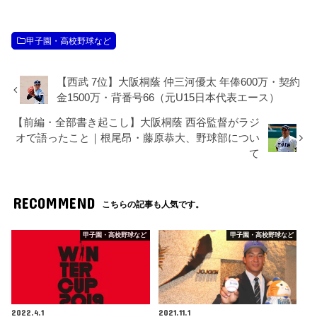
甲子園・高校野球など
【西武 7位】大阪桐蔭 仲三河優太 年俸600万・契約
金1500万・背番号66（元U15日本代表エース）
【前編・全部書き起こし】大阪桐蔭 西谷監督がラジ
オで語ったこと｜根尾昂・藤原恭大、野球部につい
て
RECOMMEND
こちらの記事も人気です。
甲子園・高校野球など
甲子園・高校野球など
2022.4.1
2021.11.1