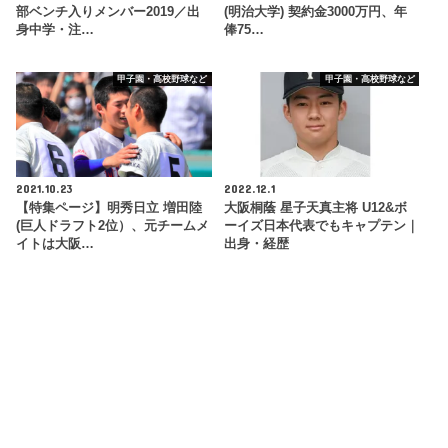
部ベンチ入りメンバー2019／出
(明治大学) 契約金3000万円、年
身中学・注…
俸75…
甲子園・高校野球など
甲子園・高校野球など
2021.10.23
2022.12.1
【特集ページ】明秀日立 増田陸
大阪桐蔭 星子天真主将 U12&ボ
(巨人ドラフト2位）、元チームメ
ーイズ日本代表でもキャプテン｜
イトは大阪…
出身・経歴