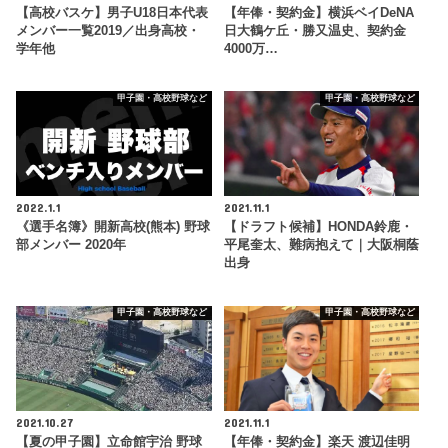
【高校バスケ】男子U18日本代表
【年俸・契約金】横浜ベイDeNA
メンバー一覧2019／出身高校・
日大鶴ケ丘・勝又温史、契約金
学年他
4000万…
甲子園・高校野球など
甲子園・高校野球など
2022.1.1
2021.11.1
《選手名簿》開新高校(熊本) 野球
【ドラフト候補】HONDA鈴鹿・
部メンバー 2020年
平尾奎太、難病抱えて｜大阪桐蔭
出身
甲子園・高校野球など
甲子園・高校野球など
2021.10.27
2021.11.1
【夏の甲子園】立命館宇治 野球
【年俸・契約金】楽天 渡辺佳明