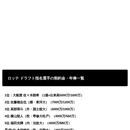
ロッテ ドラフト指名選手の契約金・年俸一覧
1位：大船渡 佐々木朗希 （1億+出来高5000万/1600万）
2位 佐藤都志也（捕・東洋大）（7000万/1200万）
3位 高部瑛斗（外・国士舘大）（6000万/1000万）
4位 横山陸人（投・専修大松戸）（4000万/560万）
5位 福田光輝（内・法政大）（4000万/880万）
育成1位 本前郁也（投・北翔大）（300万/300万）