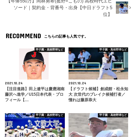
【年俸550万】岡林勇希(菰野=こもの) 高校時代エピ
ソード｜契約金・背番号・出身【中日ドラフト5
位】
RECOMMEND
こちらの記事も人気です。
甲子園・高校野球など
甲子園・高校野球など
2021.10.24
2021.10.24
【注目進路】田上遼平は慶應湘南
【ドラフト候補】創成館・松永知
藤沢へ進学／U15日本代表・プロ
大 次世代のブレイク候補打者／
フィール【…
憧れは藤原恭大
甲子園・高校野球など
甲子園・高校野球など