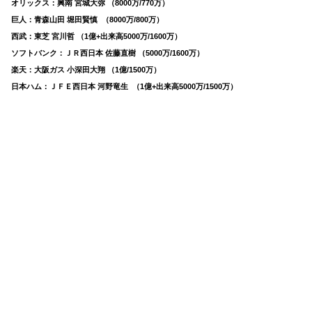
オリックス：興南 宮城大弥 （8000万/770万）
巨人：青森山田 堀田賢慎 （8000万/800万）
西武：東芝 宮川哲 （1億+出来高5000万/1600万）
ソフトバンク：ＪＲ西日本 佐藤直樹 （5000万/1600万）
楽天：大阪ガス 小深田大翔 （1億/1500万）
日本ハム：ＪＦＥ西日本 河野竜生 （1億+出来高5000万/1500万）