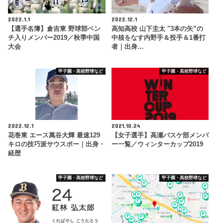
2022.1.1
2022.12.1
【選手名簿】倉吉東 野球部ベン
高知高校 山下圭太 "3本の矢”の
チ入りメンバー2019／秋季中国
中核をなす内野手＆投手＆1番打
大会
者｜出身…
甲子園・高校野球など
甲子園・高校野球など
2022.12.1
2021.10.24
花巻東 エース萬谷大輝 最速129
【女子選手】高瀬バスケ部メンバ
キロの技巧派サウスポー｜出身・
ー一覧／ウィンターカップ2019
経歴
甲子園・高校野球など
甲子園・高校野球など