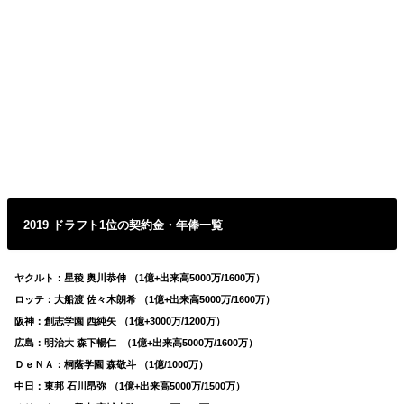
2019 ドラフト1位の契約金・年俸一覧
ヤクルト：星稜 奥川恭伸 （1億+出来高5000万/1600万）
ロッテ：大船渡 佐々木朗希 （1億+出来高5000万/1600万）
阪神：創志学園 西純矢 （1億+3000万/1200万）
広島：明治大 森下暢仁 （1億+出来高5000万/1600万）
ＤｅＮＡ：桐蔭学園 森敬斗 （1億/1000万）
中日：東邦 石川昂弥 （1億+出来高5000万/1500万）