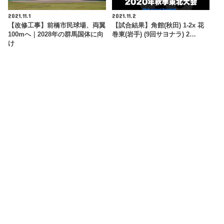
2021.11.1
2021.11.2
【改修工事】前橋市民球場、両翼
【試合結果】角館(秋田) 1-2x 花
100mへ｜2028年の群馬国体に向
巻東(岩手) (9回サヨナラ) 2…
け