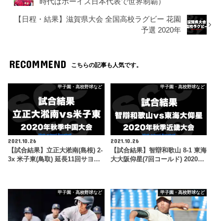
時代はボーイズ日本代表で世界制覇）
【日程・結果】滋賀県大会 全国高校ラグビー 花園
予選 2020年
RECOMMEND
こちらの記事も人気です。
甲子園・高校野球など
甲子園・高校野球など
2021.10.26
2021.10.26
【試合結果】立正大淞南(島根) 2-
【試合結果】智辯和歌山 8-1 東海
3x 米子東(鳥取) 延長11回サヨ…
大大阪仰星(7回コールド) 2020…
甲子園・高校野球など
甲子園・高校野球など