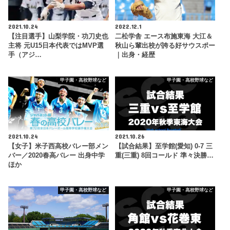
2021.10.24
2022.12.1
【注目選手】山梨学院・功刀史也
二松学舎 エース布施東海 大江＆
主将 元U15日本代表ではMVP選
秋山ら輩出校が誇る好サウスポー
手（アジ…
｜出身・経歴
甲子園・高校野球など
甲子園・高校野球など
2021.10.24
2021.10.26
【女子】米子西高校バレー部メン
【試合結果】至学館(愛知) 0-7 三
バー／2020春高バレー 出身中学
重(三重) 8回コールド 準々決勝…
ほか
甲子園・高校野球など
甲子園・高校野球など