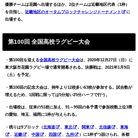
優勝チームは花園へ出場するほか、2位チームは近畿地区代表（1枠）
を目指し、
近畿地区のオータムブロックチャレンジトーナメント
に
出場する。
第100回 全国高校ラグビー大会
・第100回を迎える
全国高校ラグビー大会
は、2020年12月27日（日）に
東大阪市花園ラグビー場で通常開幕される。
決勝戦は、2021年1月9日
（土）を予定。
・第100回の記念大会は、例年より12校多い63校が参加する。試合数が
増えるため、1回戦に限っては5分短い25分ハーフで行う。
・出場校は、従来の51校に加え、91～99回の各予選で参加校数上位3県
の愛知、埼玉、福岡に1枠が与えられる。
・残りは9ブロック（
北海道
、
東北
、
関東
、
北信越
、
東海
、
近畿
、
中国
、
四国
、
九州
）に1枠ずつ設けられ、各都