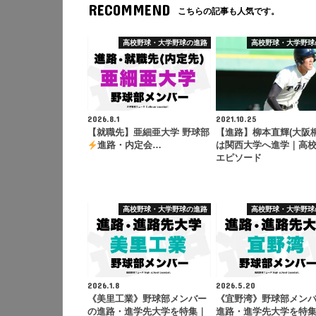
RECOMMEND
こちらの記事も人気です。
高校野球・大学野球の進路
高校野球・大学野球
2026.8.1
2021.10.25
【就職先】亜細亜大学 野球部
【進路】柳本直輝(大阪桐
進路・内定会…
は関西大学へ進学｜高
エピソード
高校野球・大学野球の進路
高校野球・大学野球
2026.1.8
2026.5.20
《美里工業》野球部メンバー
《宜野湾》野球部メン
の進路・進学先大学を特集｜
進路・進学先大学を特