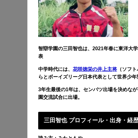
智辯学園の三田智也は、2021年春に東洋大学
表
中学時代には、
花咲徳栄の井上主将
（ソフト
らとボーイズリーグ日本代表として世界少年
3年生最後の1年は、センバツ出場を決めな
園交流試合に出場。
三田智也 プロフィール・出身・経