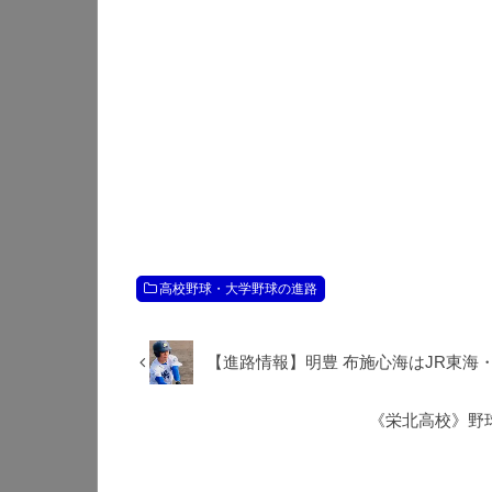
高校野球・大学野球の進路
【進路情報】明豊 布施心海はJR東海
《栄北高校》野