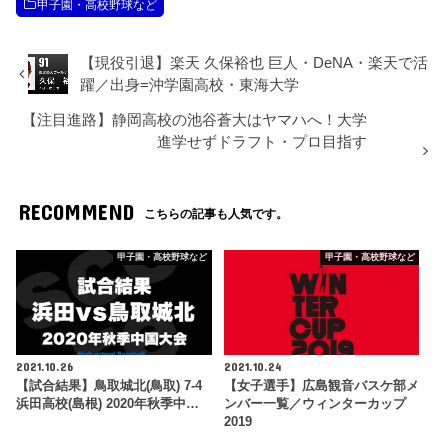
甲子園・高校野球など
【現役引退】楽天 久保裕也 巨人・DeNA・楽天で活
躍／出身=沖学園高校・東海大学
【注目進路】静岡高校の池谷蒼大はヤマハへ！大学
進学せずドラフト・プロ目指す
RECOMMEND
こちらの記事も人気です。
甲子園・高校野球など
甲子園・高校野球など
2021.10.26
2021.10.24
【試合結果】鳥取城北(鳥取) 7-4
【女子選手】広島観音バスケ部メ
浜田高校(島根) 2020年秋季中…
ンバー一覧／ウィンターカップ
2019