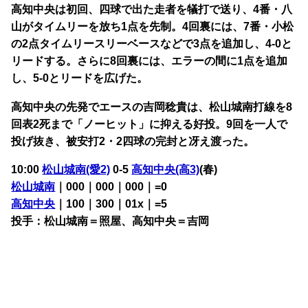
高知中央は初回、四球で出た走者を犠打で送り、4番・八
山がタイムリーを放ち1点を先制。4回裏には、7番・小松
の2点タイムリースリーベースなどで3点を追加し、4-0と
リードする。
さらに8回裏には、エラーの間に1点を追加
し、5-0とリードを広げた。
高知中央の先発でエースの吉岡稔貴は、松山城南打線を8
回表2死まで「ノーヒット」に抑える好投。9回を一人で
投げ抜き、被安打2・2四球の完封と冴え渡った。
10:00
松山城南(愛2)
0-5
高知中央(高3)
(春)
松山城南
｜000｜000｜000｜=0
高知中央
｜100｜300｜01x｜=5
投手：松山城南＝照屋、高知中央
＝吉岡