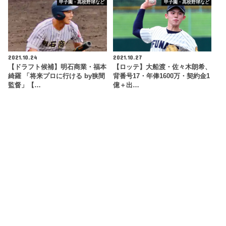
甲子園・高校野球など
甲子園・高校野球など
2021.10.24
2021.10.27
【ドラフト候補】明石商業・福本
【ロッテ】大船渡・佐々木朗希、
綺羅 「将来プロに行ける by狭間
背番号17・年俸1600万・契約金1
監督」【…
億＋出…