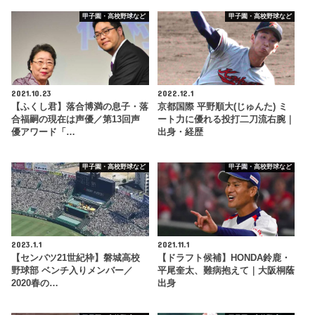
甲子園・高校野球など
甲子園・高校野球など
2021.10.23
2022.12.1
【ふくし君】落合博満の息子・落
京都国際 平野順大(じゅんた) ミ
合福嗣の現在は声優／第13回声
ート力に優れる投打二刀流右腕｜
優アワード「…
出身・経歴
甲子園・高校野球など
甲子園・高校野球など
2023.1.1
2021.11.1
【センバツ21世紀枠】磐城高校
【ドラフト候補】HONDA鈴鹿・
野球部 ベンチ入りメンバー／
平尾奎太、難病抱えて｜大阪桐蔭
2020春の…
出身