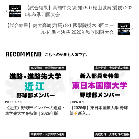
【試合結果】高知中央(高知) 5-0 松山城南(愛媛) 202
0年秋季四国大会
【試合結果】健大高崎(群馬) 8-1 國學院栃木 8回コー
ルド 準々決勝 2020年秋季関東大会
RECOMMEND
こちらの記事も人気です。
高校野球・大学野球の進路
高校野球・大学野球の進路
2026.6.30
2026.8.1
《近江》野球部メンバーの進路・
【2026年】東日本国際大学 野球
進学先大学を特集｜2026年版
部
新入…
高校野球・大学野球の進路
高校野球・大学野球の進路