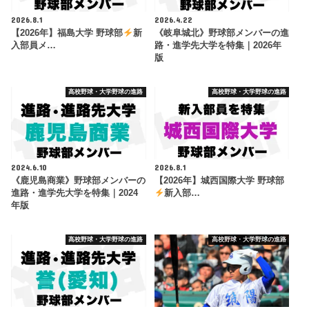
2026.8.1
2026.4.22
【2026年】福島大学 野球部
新
《岐阜城北》野球部メンバーの進
入部員メ…
路・進学先大学を特集｜2026年
版
高校野球・大学野球の進路
高校野球・大学野球の進路
2024.6.10
2026.8.1
《鹿児島商業》野球部メンバーの
【2026年】城西国際大学 野球部
進路・進学先大学を特集｜2024
新入部…
年版
高校野球・大学野球の進路
高校野球・大学野球の進路