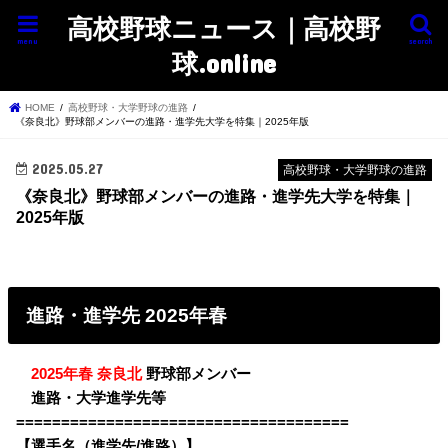
高校野球ニュース｜高校野
menu
search
球.online
HOME
高校野球・大学野球の進路
《奈良北》野球部メンバーの進路・進学先大学を特集｜2025年版
2025.05.27
高校野球・大学野球の進路
《奈良北》野球部メンバーの進路・進学先大学を特集｜
2025年版
進路・進学先 2025年春
・
2025年春 奈良北
野球部メンバー
・
進路・大学進学先等
=====================================
【選手名（進学先/進路）】