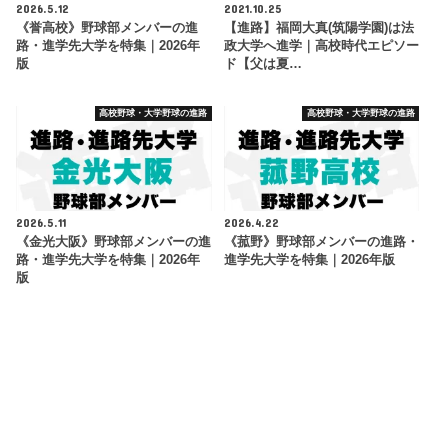
2026.5.12
2021.10.25
《誉高校》野球部メンバーの進
【進路】福岡大真(筑陽学園)は法
路・進学先大学を特集｜2026年
政大学へ進学｜高校時代エピソー
版
ド【父は夏…
高校野球・大学野球の進路
高校野球・大学野球の進路
2026.5.11
2026.4.22
《金光大阪》野球部メンバーの進
《菰野》野球部メンバーの進路・
路・進学先大学を特集｜2026年
進学先大学を特集｜2026年版
版