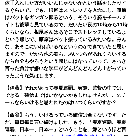
体手入れした方がいいんじゃないかという話をしたりす
るぐらいで。でも、根尾はストレッチを入念にし、藤原
はバットをガンガン振るという、そういう姿をチームメ
イトも後輩も見ているので、だいたい夜の10時から11時
くらいなら、根尾さんはあそこでストレッチしているよ
という感じで、藤原はバット振っているみたいな。みん
な、あそこにいればいるなというのができていたと思い
ますので。だから他の者も、あいつらがあれくらいする
なら自分もやろうという感じにはなっていって、さっき
言った負けず嫌いな学年がどんどんどんどん上がってい
ったような気はします。
【伊藤】それがあって春夏連覇。実際、監督の中では、
できる！確信まではいかないかもしれませんが、このチ
ームならいけると思われたのはいつくらいですか？
【西谷】もう、いけるっている確信は全くないです。た
だ、毎日毎日言い続けました、もう。「春夏連覇、春夏
連覇、日本一、日本一」ということを、嫌というほど言