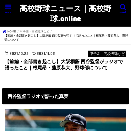
高校野球ニュース｜高校野
menu
search
球.online
HOME
甲子園・高校野球など
【前編・全部書き起こし】大阪桐蔭 西谷監督がラジオで語ったこと｜根尾昂・藤原恭大、野球
部について
2021.10.23
2021.11.02
甲子園・高校野球など
【前編・全部書き起こし】大阪桐蔭 西谷監督がラジオで
語ったこと｜根尾昂・藤原恭大、野球部について
西谷監督ラジオで語った真実