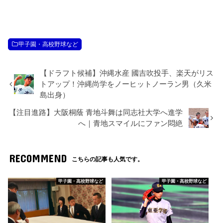
甲子園・高校野球など
【ドラフト候補】沖縄水産 國吉吹投手、楽天がリス
トアップ！沖縄尚学をノーヒットノーラン男（久米
島出身）
【注目進路】大阪桐蔭 青地斗舞は同志社大学へ進学
へ｜青地スマイルにファン悶絶
RECOMMEND
こちらの記事も人気です。
甲子園・高校野球など
甲子園・高校野球など