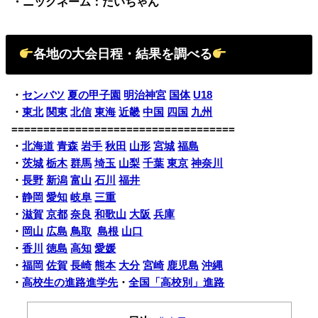
・ニックネーム：だいちゃん
各地の大会日程・結果を調べる
・
センバツ
夏の甲子園
明治神宮
国体
U18
・
東北
関東
北信
東海
近畿
中国
四国
九州
===================================
・
北海道
青森
岩手
秋田
山形
宮城
福島
・
茨城
栃木
群馬
埼玉
山梨
千葉
東京
神奈川
・
長野
新潟
富山
石川
福井
・
静岡
愛知
岐阜
三重
・
滋賀
京都
奈良
和歌山
大阪
兵庫
・
岡山
広島
鳥取
島根
山口
・
香川
徳島
高知
愛媛
・
福岡
佐賀
長崎
熊本
大分
宮崎
鹿児島
沖縄
・
高校生の進路進学先
・
全国「高校別」進路