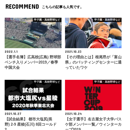
RECOMMEND
こちらの記事も人気です。
甲子園・高校野球など
甲子園・高校野球など
2022.1.1
2021.10.23
【選手名簿】広高校(広島) 野球部
【その理由とは】根尾昂が「富山
ベンチ入りメンバー2019／春季
県」のバッティングセンターに通
中国大会
っていたワケ
甲子園・高校野球など
甲子園・高校野球など
2021.10.27
2021.10.24
【試合結果】 都市大塩尻(長
【女子選手】名古屋女子大学バス
野) 2-9 星稜(石川) 8回コールド
ケ部メンバー一覧／ウィンターカ
2…
ップ2019