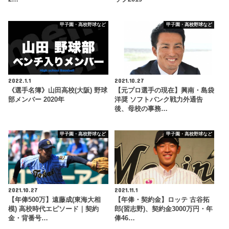
甲子園・高校野球など
甲子園・高校野球など
2022.1.1
2021.10.27
《選手名簿》山田高校(大阪) 野球
【元プロ選手の現在】興南・島袋
部メンバー 2020年
洋奨 ソフトバンク戦力外通告
後、母校の事務…
甲子園・高校野球など
甲子園・高校野球など
2021.10.27
2021.11.1
【年俸500万】遠藤成(東海大相
【年俸・契約金】ロッテ 古谷拓
模) 高校時代エピソード｜契約
郎(習志野)、契約金3000万円・年
金・背番号…
俸46…