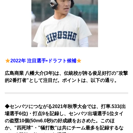
2022年 注目選手•ドラフト候補
広島商業 八幡大介(3年)は、伝統校が誇る俊足好打の”攻撃
的2番打者”として注目だ。ポイントは、以下の通り。
◆センバツにつながる2021年秋季大会では、打率.533(出
場選手6位)・打点9を記録し、センバツ出場選手1位タイ
の盗塁10個(50m6.0秒)の好成績をおさめた。このほ
か、”四死球”・”犠打数”は共にチーム最多を記録するな