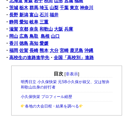
・
北海道
青森
岩手
秋田
山形
宮城
福島
・
茨城
栃木
群馬
埼玉
山梨
千葉
東京
神奈川
・
長野
新潟
富山
石川
福井
・
静岡
愛知
岐阜
三重
・
滋賀
京都
奈良
和歌山
大阪
兵庫
・
岡山
広島
鳥取
島根
山口
・
香川
徳島
高知
愛媛
・
福岡
佐賀
長崎
熊本
大分
宮崎
鹿児島
沖縄
・
高校生の進路進学先
・
全国「高校別」進路
目次
[
非表示
]
明秀日立 小久保快栄 元SB小久保が叔父、父は智弁
和歌山出身の好打者
小久保快栄 プロフィール経歴
各地の大会日程・結果を調べる