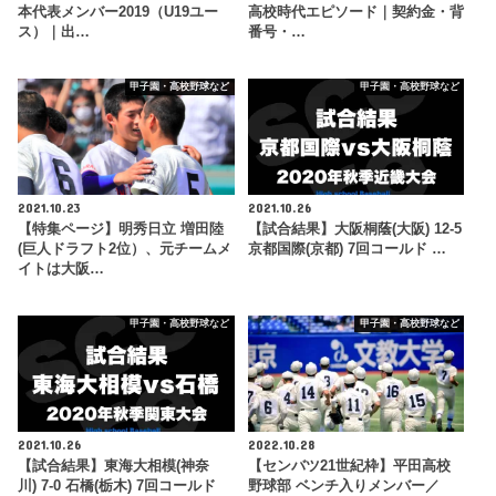
本代表メンバー2019（U19ユー
高校時代エピソード｜契約金・背
ス）｜出…
番号・…
甲子園・高校野球など
甲子園・高校野球など
2021.10.23
2021.10.26
【特集ページ】明秀日立 増田陸
【試合結果】大阪桐蔭(大阪) 12-5
(巨人ドラフト2位）、元チームメ
京都国際(京都) 7回コールド …
イトは大阪…
甲子園・高校野球など
甲子園・高校野球など
2021.10.26
2022.10.28
【試合結果】東海大相模(神奈
【センバツ21世紀枠】平田高校
川) 7-0 石橋(栃木) 7回コールド
野球部 ベンチ入りメンバー／