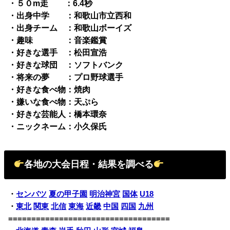
・５０m走 ：6.4秒
・出身中学 ：和歌山市立西和
・出身チーム ：和歌山ボーイズ
・趣味 ：音楽鑑賞
・好きな選手 ：松田宣浩
・好きな球団 ：ソフトバンク
・将来の夢 ：プロ野球選手
・好きな食べ物：焼肉
・嫌いな食べ物：天ぷら
・好きな芸能人：橋本環奈
・ニックネーム：小久保氏
各地の大会日程・結果を調べる
・
センバツ
夏の甲子園
明治神宮
国体
U18
・
東北
関東
北信
東海
近畿
中国
四国
九州
===================================