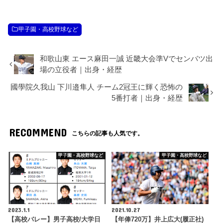
甲子園・高校野球など
和歌山東 エース麻田一誠 近畿大会準Vでセンバツ出
場の立役者｜出身・経歴
國學院久我山 下川邉隼人 チーム2冠王に輝く恐怖の
5番打者｜出身・経歴
RECOMMEND
こちらの記事も人気です。
甲子園・高校野球など
甲子園・高校野球など
2023.1.1
2021.10.27
【高校バレー】男子高校/大学日
【年俸720万】井上広大(履正社)