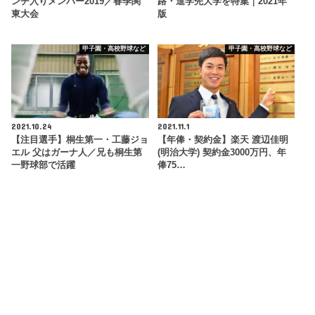
ンチ入りメンバー2019／春季関
路・進学先大学を特集｜2021年
東大会
版
甲子園・高校野球など
甲子園・高校野球など
2021.10.24
2021.11.1
【注目選手】桐生第一・工藤ジョ
【年俸・契約金】楽天 渡辺佳明
エル 父はガーナ人／兄も桐生第
(明治大学) 契約金3000万円、年
一野球部で活躍
俸75…