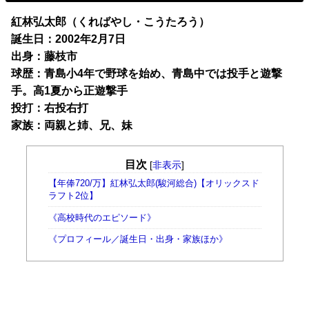
紅林弘太郎（くればやし・こうたろう）
誕生日：2002年2月7日
出身：藤枝市
球歴：青島小4年で野球を始め、青島中では投手と遊撃
手。高1夏から正遊撃手
投打：右投右打
家族：両親と姉、兄、妹
目次
[
非表示
]
【年俸720/万】紅林弘太郎(駿河総合)【オリックスド
ラフト2位】
《高校時代のエピソード》
《プロフィール／誕生日・出身・家族ほか》