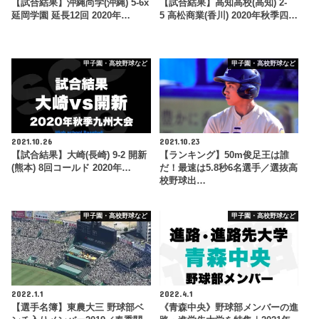
【試合結果】沖縄尚学(沖縄) 5-6x
【試合結果】高知高校(高知) 2-
延岡学園 延長12回 2020年…
5 高松商業(香川) 2020年秋季四…
甲子園・高校野球など
甲子園・高校野球など
2021.10.26
2021.10.23
【試合結果】大崎(長崎) 9-2 開新
【ランキング】50m俊足王は誰
(熊本) 8回コールド 2020年…
だ！最速は5.8秒6名選手／選抜高
校野球出…
甲子園・高校野球など
甲子園・高校野球など
2022.1.1
2022.4.1
【選手名簿】東農大三 野球部ベ
《青森中央》野球部メンバーの進