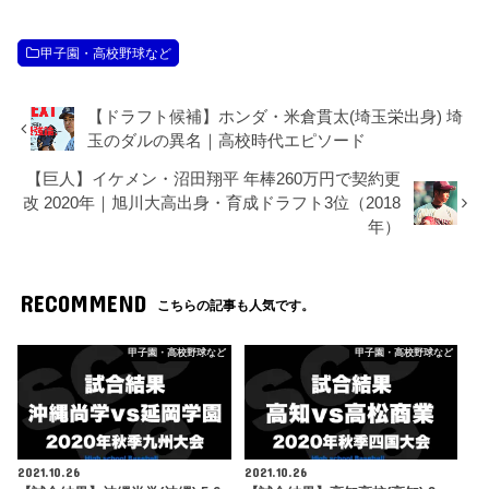
甲子園・高校野球など
【ドラフト候補】ホンダ・米倉貫太(埼玉栄出身) 埼
玉のダルの異名｜高校時代エピソード
【巨人】イケメン・沼田翔平 年棒260万円で契約更
改 2020年｜旭川大高出身・育成ドラフト3位（2018
年）
RECOMMEND
こちらの記事も人気です。
甲子園・高校野球など
甲子園・高校野球など
2021.10.26
2021.10.26