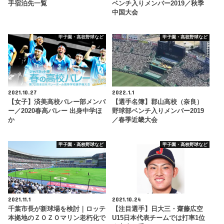
手宿泊先一覧
ベンチ入りメンバー2019／秋季
中国大会
甲子園・高校野球など
甲子園・高校野球など
2021.10.27
2022.1.1
【女子】済美高校バレー部メンバ
【選手名簿】郡山高校（奈良）
ー／2020春高バレー 出身中学ほ
野球部ベンチ入りメンバー2019
か
／春季近畿大会
甲子園・高校野球など
甲子園・高校野球など
2021.11.1
2021.10.24
千葉市長が新球場を検討｜ロッテ
【注目選手】日大三・齋藤広空
本拠地のＺＯＺＯマリン老朽化で
U15日本代表チームでは打率1位