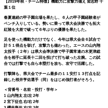
【2019年秋・チーム特徴】機動力に攻撃力備え 習志野 千
葉１位
春夏連続の甲子園出場を果たし、６人の甲子園経験者が
ベンチ入りしている。勢いに乗って県大会決勝でも拓大
紅陵を大差で破って６年ぶりの優勝を果たした。
足を使った機動力だけでなく、今年は県大会全６試合で
計５１得点を挙げ、攻撃力も備わった。エースの山内翔
太投手（２年）は県大会準決勝で甲子園常連の木更津総
合を相手に延長十二回を投げて打ち破った左腕。この試
合では打撃でも自ら本塁打を放ち、攻守で活躍した。
打撃陣も、県大会でチーム最多の１１安打１３打点を記
録した桜井亨佑選手（同）をはじめ強打者がそろう。
＜背番号・名前・投打・学年＞
1 山内翔太 左/左 2年
2 宮下征也 右/右 2年
3 櫻井亨佑 右/左 2年