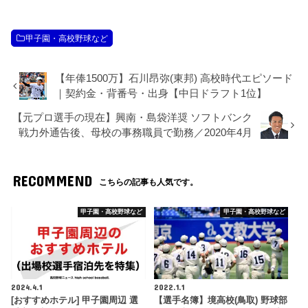
甲子園・高校野球など
【年俸1500万】石川昂弥(東邦) 高校時代エピソード
｜契約金・背番号・出身【中日ドラフト1位】
【元プロ選手の現在】興南・島袋洋奨 ソフトバンク
戦力外通告後、母校の事務職員で勤務／2020年4月
RECOMMEND
こちらの記事も人気です。
甲子園・高校野球など
甲子園・高校野球など
2024.4.1
2022.1.1
[おすすめホテル] 甲子園周辺 選
【選手名簿】境高校(鳥取) 野球部